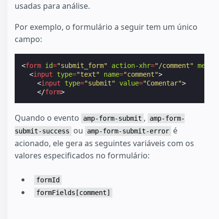
usadas para análise.
Por exemplo, o formulário a seguir tem um único
campo:
<
form
id
=
"submit_form"
action-xhr
=
"/comment"
metho
<
input
type
=
"text"
name
=
"comment"
>
<
input
type
=
"submit"
value
=
"Comentar"
>
</
form
>
Quando o evento
,
amp-form-submit
amp-form-
ou
é
submit-success
amp-form-submit-error
acionado, ele gera as seguintes variáveis com os
valores especificados no formulário:
formId
formFields[comment]