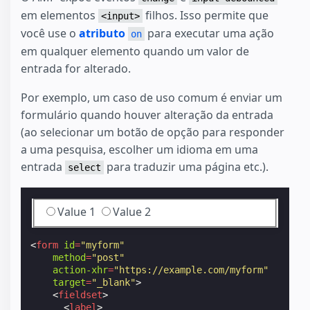
em elementos
filhos. Isso permite que
<input>
você use o
atributo
para executar uma ação
on
em qualquer elemento quando um valor de
entrada for alterado.
Por exemplo, um caso de uso comum é enviar um
formulário quando houver alteração da entrada
(ao selecionar um botão de opção para responder
a uma pesquisa, escolher um idioma em uma
entrada
para traduzir uma página etc.).
select
Value 1
Value 2
<
form
id
=
"myform"
method
=
"post"
action-xhr
=
"https://example.com/myform"
target
=
"_blank"
>
<
fieldset
>
<
label
>