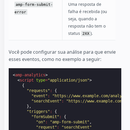
Uma resposta de
amp-form-submit-
falha é recebida (ou
error
seja, quando a
resposta não tem o
status
).
2XX
Você pode configurar sua análise para que envie
esses eventos, como no exemplo a seguir:
<
amp-analytics
>
<
script
type
=
"application/json"
>
{
"requests"
:
{
"event"
:
"https://www.example.com/analytic
"searchEvent"
:
"https://www.example.com/an
},
"triggers"
:
{
"formSubmit"
:
{
"on"
:
"amp-form-submit"
,
"request"
:
"searchEvent"