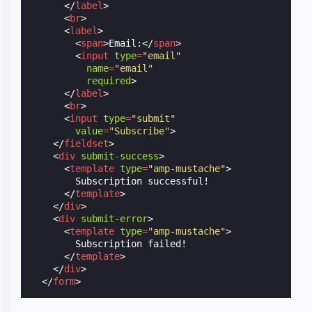
</
label
>
<
br
>
<
label
>
<
span
>
Email:
</
span
>
<
input
type
=
"email"
name
=
"email"
required
>
</
label
>
<
br
>
<
input
type
=
"submit"
value
=
"Subscribe"
>
</
fieldset
>
<
div
submit-success
>
<
template
type
=
"amp-mustache"
>
        Subscription successful!

</
template
>
</
div
>
<
div
submit-error
>
<
template
type
=
"amp-mustache"
>
        Subscription failed!

</
template
>
</
div
>
</
form
>