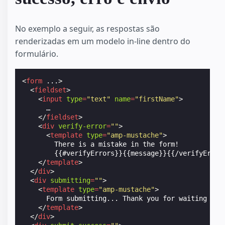
No exemplo a seguir, as respostas são
renderizadas em um modelo in-line dentro do
formulário.
<
form
...
>
<
fieldset
>
<
input
type
=
"text"
name
=
"firstName"
>
      …

</
fieldset
>
<
div
verify-error
=
""
>
<
template
type
=
"amp-mustache"
>
        There is a mistake in the form!

        {{#verifyErrors}}{{message}}{{/verifyErrors
</
template
>
</
div
>
<
div
submitting
=
""
>
<
template
type
=
"amp-mustache"
>
      Form submitting... Thank you for waiting {{na
</
template
>
</
div
>