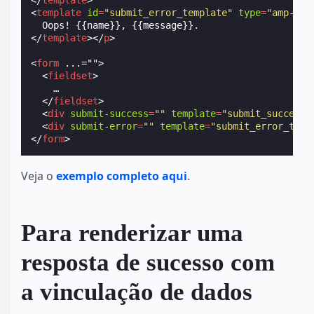
</
template
>
<
template
id
=
"submit_error_template"
type
=
"amp-mus
</
template
></
p
>
<
form
...=""
>
<
fieldset
>
    …

</
fieldset
>
<
div
submit-success
=
""
template
=
"submit_success_
<
div
submit-error
=
""
template
=
"submit_error_temp
</
form
>
Veja o
exemplo completo aqui
.
Para renderizar uma
resposta de sucesso com
a vinculação de dados