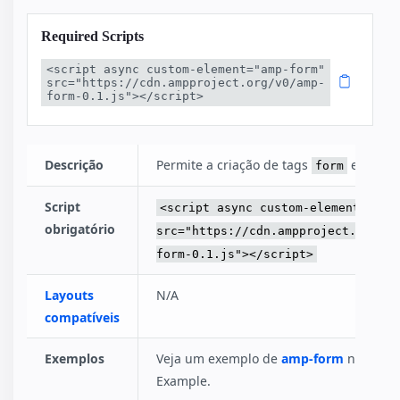
Required Scripts
<script async custom-element="amp-form" 
src="https://cdn.ampproject.org/v0/amp-
form-0.1.js"></script>
Descrição
Permite a criação de tags
e
form
inpu
Script
<script async custom-element="amp
obrigatório
src="https://cdn.ampproject.org/v0
form-0.1.js"></script>
Layouts
N/A
compatíveis
Exemplos
Veja um exemplo de
amp-form
no site 
Example.