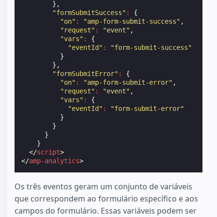
},
"formSubmitSuccess"
:
{
"on"
:
"amp-form-submit-success"
,
"request"
:
"event"
,
"vars"
:
{
"eventId"
:
"form-submit-success"
}
},
"formSubmitError"
:
{
"on"
:
"amp-form-submit-error"
,
"request"
:
"event"
,
"vars"
:
{
"eventId"
:
"form-submit-error"
}
}
}
}
</
script
>
</
amp-analytics
>
Os três eventos geram um conjunto de variáveis
que correspondem ao formulário específico e aos
campos do formulário. Essas variáveis podem ser