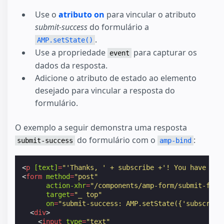
Use o
atributo on
para vincular o atributo
submit-success
do formulário a
.
AMP.setState()
Use a propriedade
para capturar os
event
dados da resposta.
Adicione o atributo de estado ao elemento
desejado para vincular a resposta do
formulário.
O exemplo a seguir demonstra uma resposta
do formulário com o
:
submit-success
amp-bind
<
p
[text]
=
"'Thanks, ' + subscribe +'! You have suc
<
form
method
=
"post"
action-xhr
=
"/components/amp-form/submit-form
target
=
"_ top"
on
=
"submit-success: AMP.setState({'subscribe
<
div
>
<
input
type
=
"text"