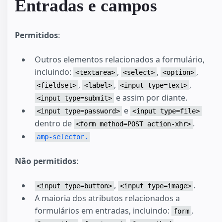
Entradas e campos
Permitidos
:
Outros elementos relacionados a formulário,
incluindo:
,
,
,
<textarea>
<select>
<option>
,
,
,
<fieldset>
<label>
<input type=text>
e assim por diante.
<input type=submit>
e
<input type=password>
<input type=file>
dentro de
.
<form method=POST action-xhr>
amp-selector.
Não permitidos
:
,
.
<input type=button>
<input type=image>
A maioria dos atributos relacionados a
formulários em entradas, incluindo:
,
form