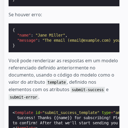
Se houver erro:
{
"name"
:
"Jane Miller"
,
"message"
:
"The email (email@example.com) you us
}
Você pode renderizar as respostas em um modelo
referenciado definido anteriormente no
documento, usando o código do modelo como o
valor do atributo
, definido nos
template
elementos com os atributos
e
submit-success
.
submit-error
<
template
id
=
"submit_success_template"
type
=
"amp-m
  Success! Thanks {{name}} for subscribing! Please 
to confirm! After that we'll start sending you wee