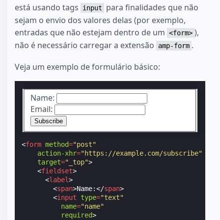
está usando tags
para finalidades que não
input
sejam o envio dos valores delas (por exemplo,
entradas que não estejam dentro de um
),
<form>
não é necessário carregar a extensão
.
amp-form
Veja um exemplo de formulário básico:
Name:
Email:
<
form
method
=
"post"
action-xhr
=
"https://example.com/subscribe"
target
=
"_top"
>
<
fieldset
>
<
label
>
<
span
>
Name:
</
span
>
<
input
type
=
"text"
name
=
"name"
required
>