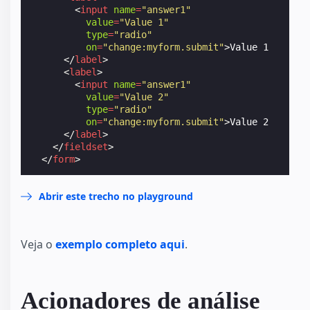
<
input
name
=
"answer1"
value
=
"Value 1"
type
=
"radio"
on
=
"change:myform.submit"
>
Value 1

</
label
>
<
label
>
<
input
name
=
"answer1"
value
=
"Value 2"
type
=
"radio"
on
=
"change:myform.submit"
>
Value 2

</
label
>
</
fieldset
>
</
form
>
Abrir este trecho no playground
Veja o
exemplo completo aqui
.
Acionadores de análise