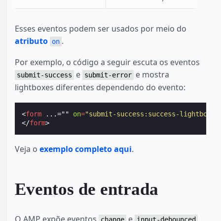
Esses eventos podem ser usados por meio do
atributo
.
on
Por exemplo, o código a seguir escuta os eventos
e
e mostra
submit-success
submit-error
lightboxes diferentes dependendo do evento:
<
form
...=""
on
=
"submit-success:success-lightbox;s
</
form
>
Veja o
exemplo completo aqui
.
Eventos de entrada
O AMP expõe eventos
e
change
input-debounced