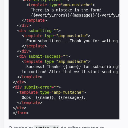
<
template
type
=
"amp-mustache"
>
        There is a mistake in the form!

        {{#verifyErrors}}{{message}}{{/verifyErrors
</
template
>
</
div
>
<
div
submitting
=
""
>
<
template
type
=
"amp-mustache"
>
      Form submitting... Thank you for waiting {{na
</
template
>
</
div
>
<
div
submit-success
=
""
>
<
template
type
=
"amp-mustache"
>
      Success! Thanks {{name}} for subscribing! Pl
    to confirm! After that we'll start sending you
</
template
>
</
div
>
<
div
submit-error
=
""
>
<
template
type
=
"amp-mustache"
>
    Oops! {{name}}, {{message}}.

</
template
>
</
div
>
</
form
>
O endpoint
do editor retorna as