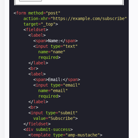
<
form
method
=
"post"
action-xhr
=
"https://example.com/subscribe"
target
=
"_top"
>
<
fieldset
>
<
label
>
<
span
>
Name:
</
span
>
<
input
type
=
"text"
name
=
"name"
required
>
</
label
>
<
br
>
<
label
>
<
span
>
Email:
</
span
>
<
input
type
=
"email"
name
=
"email"
required
>
</
label
>
<
br
>
<
input
type
=
"submit"
value
=
"Subscribe"
>
</
fieldset
>
<
div
submit-success
>
<
template
type
=
"amp-mustache"
>