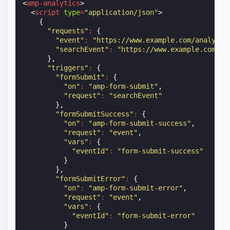
<
amp-analytics
>
<
script
type
=
"application/json"
>
{
"requests"
:
{
"event"
:
"https://www.example.com/analytic
"searchEvent"
:
"https://www.example.com/an
},
"triggers"
:
{
"formSubmit"
:
{
"on"
:
"amp-form-submit"
,
"request"
:
"searchEvent"
},
"formSubmitSuccess"
:
{
"on"
:
"amp-form-submit-success"
,
"request"
:
"event"
,
"vars"
:
{
"eventId"
:
"form-submit-success"
}
},
"formSubmitError"
:
{
"on"
:
"amp-form-submit-error"
,
"request"
:
"event"
,
"vars"
:
{
"eventId"
:
"form-submit-error"
}