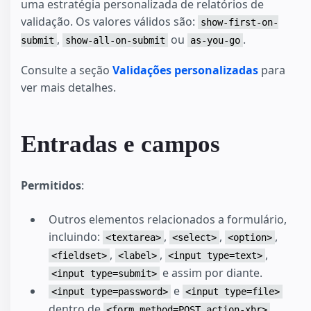
uma estratégia personalizada de relatórios de
validação. Os valores válidos são:
show-first-on-
,
ou
.
submit
show-all-on-submit
as-you-go
Consulte a seção
Validações personalizadas
para
ver mais detalhes.
Entradas e campos
Permitidos
:
Outros elementos relacionados a formulário,
incluindo:
,
,
,
<textarea>
<select>
<option>
,
,
,
<fieldset>
<label>
<input type=text>
e assim por diante.
<input type=submit>
e
<input type=password>
<input type=file>
dentro de
.
<form method=POST action-xhr>