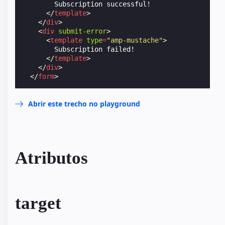
        Subscription successful!

</
template
>
</
div
>
<
div
submit-error
>
<
template
type
=
"amp-mustache"
>
        Subscription failed!

</
template
>
</
div
>
</
form
>
Abrir este trecho no playground
Atributos
target