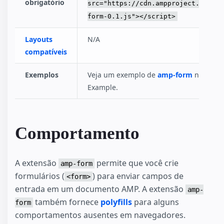
obrigatório
src="https://cdn.ampproject.org/v0
form-0.1.js"></script>
Layouts
N/A
compatíveis
Exemplos
Veja um exemplo de
amp-form
no site 
Example.
Comportamento
A extensão
permite que você crie
amp-form
formulários (
) para enviar campos de
<form>
entrada em um documento AMP. A extensão
amp-
também fornece
polyfills
para alguns
form
comportamentos ausentes em navegadores.