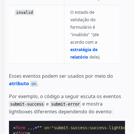
O estado de
invalid
validação do
formulário é
"inválido" "(de
acordo com a
estratégia de
relatório
dele).
Esses eventos podem ser usados por meio do
atributo
.
on
Por exemplo, o código a seguir escuta os eventos
e
e mostra
submit-success
submit-error
lightboxes diferentes dependendo do evento:
<
form
...=""
on
=
"submit-success:success-lightbox;s
</
form
>