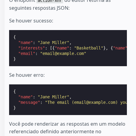
action-xhr
seguintes respostas JSON:
Se houver sucesso:
{
"name"
:
"Jane Miller"
,
"interests"
:
[{
"name"
:
"Basketball"
},
{
"name"
:
"
"email"
:
"email@example.com"
}
Se houver erro:
{
"name"
:
"Jane Miller"
,
"message"
:
"The email (email@example.com) you us
}
Você pode renderizar as respostas em um modelo
referenciado definido anteriormente no