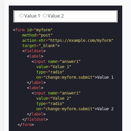
Value 1
Value 2
<
form
id
=
"myform"
method
=
"post"
action-xhr
=
"https://example.com/myform"
target
=
"_blank"
>
<
fieldset
>
<
label
>
<
input
name
=
"answer1"
value
=
"Value 1"
type
=
"radio"
on
=
"change:myform.submit"
>
Value 1

</
label
>
<
label
>
<
input
name
=
"answer1"
value
=
"Value 2"
type
=
"radio"
on
=
"change:myform.submit"
>
Value 2

</
label
>
</
fieldset
>
</
form
>