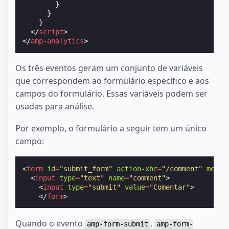
}
}
}
</
script
>
</
amp-analytics
>
Os três eventos geram um conjunto de variáveis
que correspondem ao formulário específico e aos
campos do formulário. Essas variáveis podem ser
usadas para análise.
Por exemplo, o formulário a seguir tem um único
campo:
<
form
id
=
"submit_form"
action-xhr
=
"/comment"
metho
<
input
type
=
"text"
name
=
"comment"
>
<
input
type
=
"submit"
value
=
"Comentar"
>
</
form
>
Quando o evento
,
amp-form-submit
amp-form-