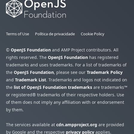
Terms of Use
Política de privacidade
Cookie Policy
©
OpenJS Foundation
and AMP Project contributors. All
rights reserved. The
OpenJS Foundation
has registered
trademarks and uses trademarks. For a list of trademarks of
the
OpenJS Foundation
, please see our
Trademark Policy
and
Trademark List
. Trademarks and logos not indicated on
the
list of OpenJS Foundation trademarks
are trademarks™
or registered® trademarks of their respective holders. Use
of them does not imply any affiliation with or endorsement
by them.
The services available at
cdn.ampproject.org
are provided
by Google and the respective
privacy policy
applies.