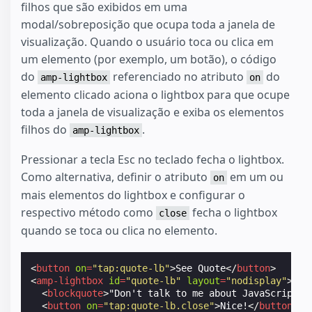
filhos que são exibidos em uma
modal/sobreposição que ocupa toda a janela de
visualização. Quando o usuário toca ou clica em
um elemento (por exemplo, um botão), o código
do
referenciado no atributo
do
amp-lightbox
on
elemento clicado aciona o lightbox para que ocupe
toda a janela de visualização e exiba os elementos
filhos do
.
amp-lightbox
Pressionar a tecla Esc no teclado fecha o lightbox.
Como alternativa, definir o atributo
em um ou
on
mais elementos do lightbox e configurar o
respectivo método como
fecha o lightbox
close
quando se toca ou clica no elemento.
<
button
on
=
"tap:quote-lb"
>
See Quote
</
button
>
<
amp-lightbox
id
=
"quote-lb"
layout
=
"nodisplay"
>
<
blockquote
>
"Don't talk to me about JavaScript f
<
button
on
=
"tap:quote-lb.close"
>
Nice!
</
button
>