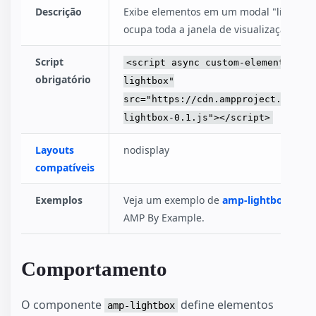
Descrição
Exibe elementos em um modal "lightbox
ocupa toda a janela de visualização.
Script
<script async custom-element="amp
obrigatório
lightbox"
src="https://cdn.ampproject.org/v0
lightbox-0.1.js"></script>
Layouts
nodisplay
compatíveis
Exemplos
Veja um exemplo de
amp-lightbox
no si
AMP By Example.
Comportamento
O componente
define elementos
amp-lightbox