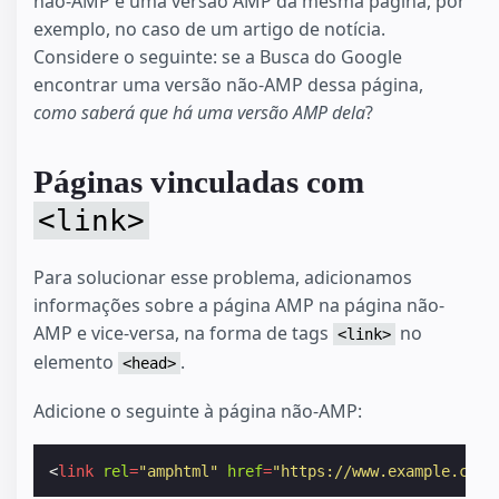
não-AMP e uma versão AMP da mesma página, por
exemplo, no caso de um artigo de notícia.
Considere o seguinte: se a Busca do Google
encontrar uma versão não-AMP dessa página,
como saberá que há uma versão AMP dela
?
Páginas vinculadas com
<link>
Para solucionar esse problema, adicionamos
informações sobre a página AMP na página não-
AMP e vice-versa, na forma de tags
no
<link>
elemento
.
<head>
Adicione o seguinte à página não-AMP:
<
link
rel
=
"amphtml"
href
=
"https://www.example.com/