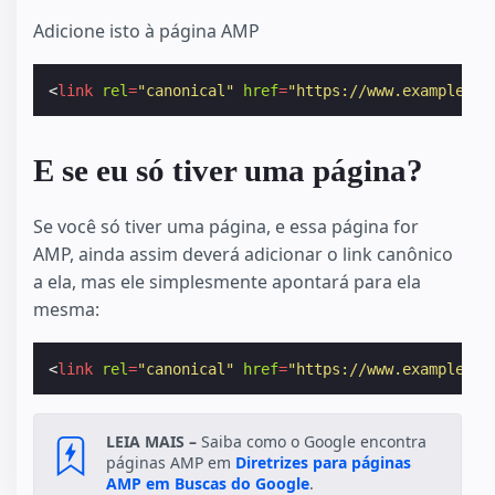
Adicione isto à página AMP
<
link
rel
=
"canonical"
href
=
"https://www.example.co
E se eu só tiver uma página?
Se você só tiver uma página, e essa página for
AMP, ainda assim deverá adicionar o link canônico
a ela, mas ele simplesmente apontará para ela
mesma:
<
link
rel
=
"canonical"
href
=
"https://www.example.co
LEIA MAIS –
Saiba como o Google encontra
páginas AMP em
Diretrizes para páginas
AMP em Buscas do Google
.