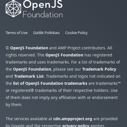
Terms of Use
Gizlilik Politikası
Cookie Policy
©
OpenJS Foundation
and AMP Project contributors. All
rights reserved. The
OpenJS Foundation
has registered
trademarks and uses trademarks. For a list of trademarks of
the
OpenJS Foundation
, please see our
Trademark Policy
and
Trademark List
. Trademarks and logos not indicated on
the
list of OpenJS Foundation trademarks
are trademarks™
or registered® trademarks of their respective holders. Use
of them does not imply any affiliation with or endorsement
by them.
The services available at
cdn.ampproject.org
are provided
by Google and the respective
privacy policy
applies.