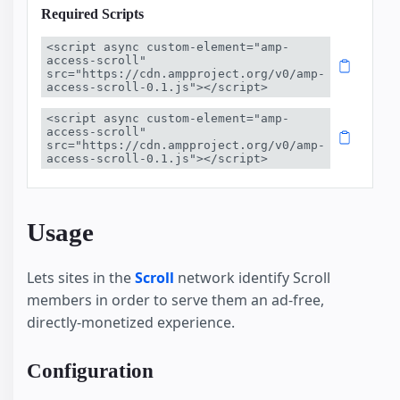
Required Scripts
<script async custom-element="amp-
access-scroll" 
src="https://cdn.ampproject.org/v0/amp-
access-scroll-0.1.js"></script>
<script async custom-element="amp-
access-scroll" 
src="https://cdn.ampproject.org/v0/amp-
access-scroll-0.1.js"></script>
Usage
Lets sites in the
Scroll
network identify Scroll
members in order to serve them an ad-free,
directly-monetized experience.
Configuration