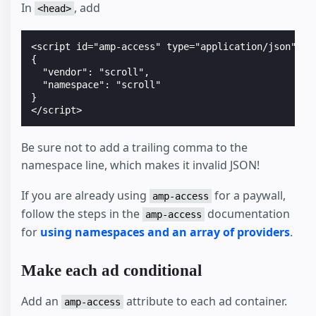
In
, add
<head>
<script id="amp-access" type="application/json">

{

  "vendor": "scroll",

  "namespace": "scroll"

}

Be sure not to add a trailing comma to the
namespace line, which makes it invalid JSON!
If you are already using
for a paywall,
amp-access
follow the steps in the
documentation
amp-access
for
using namespaces and an array of providers
.
Make each ad conditional
Add an
attribute to each ad container.
amp-access