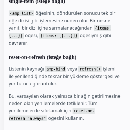
single-item (isteğe bağlı)
öğesinin, döndürülen sonucu tek bir
<amp-list>
öğe dizisi gibi işlemesine neden olur. Bir nesne
yanıtı bir dizi içine sarmalanacağından
{items:
öğesi,
öğesiymiş gibi
{...}}
{items: [{...}]}
davranır.
reset-on-refresh (isteğe bağlı)
Listenin kaynağı
veya
işlemi
amp-bind
refresh()
ile yenilendiğinde tekrar bir yükleme göstergesi ve
yer tutucu görüntüler.
Bu, varsayılan olarak yalnızca bir ağın getirilmesine
neden olan yenilemelerde tetiklenir. Tüm
yenilemelerde sıfırlamak için
reset-on-
öğesini kullanın.
refresh="always"