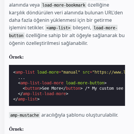
alanında veya
özelliğine
load-more-bookmark
karşılık döndürülen veri alanında bulunan URL'den
daha fazla öğenin yüklenmesi için bir getirme
işlemini tetikler.
bileşeni,
<amp-list>
load-more-
özelliğine sahip bir alt öğeyle sağlanarak bu
button
öğenin özelleştirilmesi sağlanabilir.
Örnek:
<
amp-list
load-more
=
"manual"
src
=
"https://www.load
  ...

<
amp-list-load-more
load-more-button
>
<
button
>
See More
</
button
>
 /* My custom see more
</
amp-list-load-more
>
</
amp-list
>
aracılığıyla şablonu oluşturulabilir.
amp-mustache
Örnek: