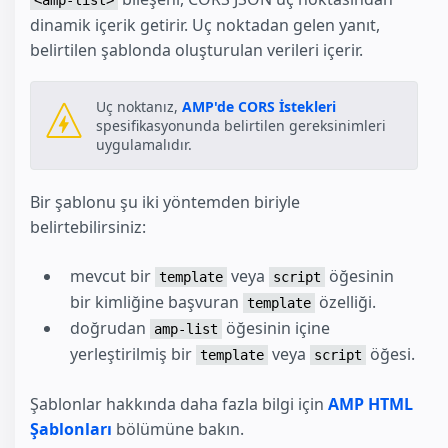
<amp-list>
dinamik içerik getirir. Uç noktadan gelen yanıt,
belirtilen şablonda oluşturulan verileri içerir.
Uç noktanız,
AMP'de CORS İstekleri
spesifikasyonunda belirtilen gereksinimleri
uygulamalıdır.
Bir şablonu şu iki yöntemden biriyle
belirtebilirsiniz:
mevcut bir
veya
öğesinin
template
script
bir kimliğine başvuran
özelliği.
template
doğrudan
öğesinin içine
amp-list
yerleştirilmiş bir
veya
öğesi.
template
script
Şablonlar hakkında daha fazla bilgi için
AMP HTML
Şablonları
bölümüne bakın.