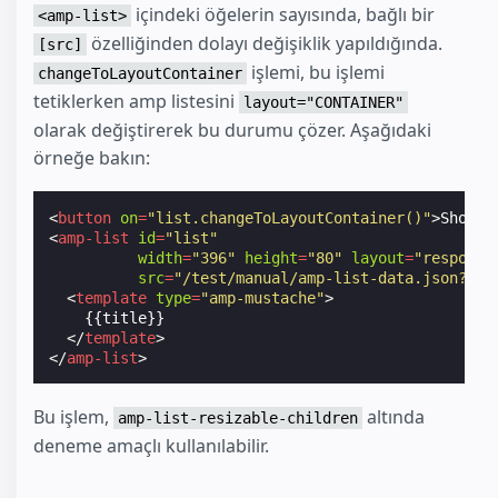
içindeki öğelerin sayısında, bağlı bir
<amp-list>
özelliğinden dolayı değişiklik yapıldığında.
[src]
işlemi, bu işlemi
changeToLayoutContainer
tetiklerken amp listesini
layout="CONTAINER"
olarak değiştirerek bu durumu çözer. Aşağıdaki
örneğe bakın:
<
button
on
=
"list.changeToLayoutContainer()"
>
Show G
<
amp-list
id
=
"list"
width
=
"396"
height
=
"80"
layout
=
"responsi
src
=
"/test/manual/amp-list-data.json?RAN
<
template
type
=
"amp-mustache"
>
    {{title}}

</
template
>
</
amp-list
>
Bu işlem,
altında
amp-list-resizable-children
deneme amaçlı kullanılabilir.