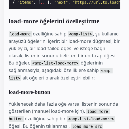
{
"items"
:
[
...
],
"next"
:
"https://url.to.load"
}
load-more öğelerini özelleştirme
özelliğine sahip
, şu kullanıcı
load-more
<amp-list>
arayüzü öğelerini içerir: bir load-more düğmesi, bir
yükleyici, bir load-failed öğesi ve isteğe bağlı
olarak, listenin sonunu belirten bir end-cap öğesi.
Bu öğeler,
öğelerinin
<amp-list-load-more>
sağlanmasıyla, aşağıdaki özelliklere sahip
<amp-
alt öğeleri olarak özelleştirilebilir:
list>
load-more-button
Yüklenecek daha fazla öğe varsa, listenin sonunda
gösterilen (manuel load-more için),
load-more-
özelliğine sahip bir
button
<amp-list-load-more>
öğesi. Bu öğenin tıklanması,
load-more-src