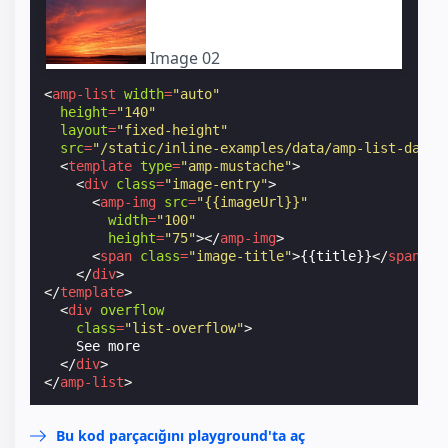
Image 02
<
amp-list
width
=
"auto"
height
=
"140"
layout
=
"fixed-height"
src
=
"/static/inline-examples/data/amp-list-data.
<
template
type
=
"amp-mustache"
>
<
div
class
=
"image-entry"
>
<
amp-img
src
=
"{{imageUrl}}"
width
=
"100"
height
=
"75"
></
amp-img
>
<
span
class
=
"image-title"
>
{{title}}
</
span
>
</
div
>
</
template
>
<
div
overflow
class
=
"list-overflow"
>
    See more

</
div
>
</
amp-list
>
Bu kod parçacığını playground'ta aç