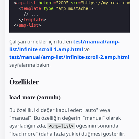
<
amp-list
height
=
"200"
src
=
"https://my.rest.endpoi
<
template
type
=
"amp-mustache"
>
    // ...

</
template
>
</
amp-list
>
Çalışan örnekler için lütfen
test/manual/amp-
list/infinite-scroll-1.amp.html
ve
test/manual/amp-list/infinite-scroll-2.amp.html
sayfalarına bakın.
Özellikler
load-more (zorunlu)
Bu özellik, iki değer kabul eder: "auto" veya
"manual". Bu özelliğin değerini "manual" olarak
ayarladığınızda,
öğesinin sonunda
<amp-list>
"load more" (daha fazla yükle) düğmesi gösterilir.