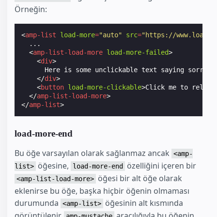
Örneğin:
<
amp-list
load-more
=
"auto"
src
=
"https://www.load.m
  ...

<
amp-list-load-more
load-more-failed
>
<
div
>
      Here is some unclickable text saying sorry lo
</
div
>
<
button
load-more-clickable
>
Click me to reload
</
amp-list-load-more
>
</
amp-list
>
load-more-end
Bu öğe varsayılan olarak sağlanmaz ancak
<amp-
öğesine,
özelliğini içeren bir
list>
load-more-end
öğesi bir alt öğe olarak
<amp-list-load-more>
eklenirse bu öğe, başka hiçbir öğenin olmaması
durumunda
öğesinin alt kısmında
<amp-list>
görüntülenir.
aracılığıyla bu öğenin
amp-mustache