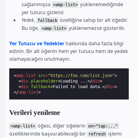
sağlanmışsa
yüklenemediğinde
<amp-list>
yer tutucu gizlenir.
Yedek
,
özelliğine sahip bir alt öğedir.
fallback
Bu öğe,
yüklenemezse gösterilir.
<amp-list>
Yer Tutucu ve Yedekler
hakkında daha fazla bilgi
edinin. Bir alt öğenin hem yer tutucu hem de yedek
olamayacağını unutmayın.
<
amp-list
src
=
"https://foo.com/list.json"
>
<
div
placeholder
>
Loading ...
</
div
>
<
div
fallback
>
Failed to load data.
</
div
>
</
amp-list
>
Verileri yenileme
öğesi, diğer öğelerin
<amp-list>
on="tap:..."
özelliklerinde başvurabileceği bir
işlemi
refresh