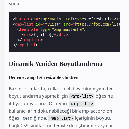
sunar.
<
button
on
=
"tap:myList.refresh"
>
Refresh List
</
butt
<
amp-list
id
=
"myList"
src
=
"https://foo.com/list.js
<
template
type
=
"amp-mustache"
>
<
div
>
{{title}}
</
div
>
</
template
>
</
amp-list
>
Dinamik Yeniden Boyutlandırma
Deneme: amp-list-resizable-children
Bazı durumlarda, kullanıcı etkileşiminde yeniden
boyutlandırma yapmak için
öğesine
<amp-list>
ihtiyaç duyabiliriz. Örneğin,
<amp-list>
kullanıcıların dokunabileceği bir amp-accordion
öğesi içerdiğinde,
içeriğinin boyutu
<amp-list>
bağlı CSS sınıfları nedeniyle değiştiğinde veya bir