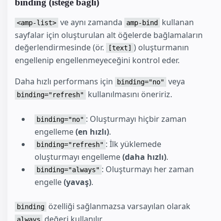
binding (isteğe bağlı)
ve aynı zamanda
kullanan
<amp-list>
amp-bind
sayfalar için oluşturulan alt öğelerde bağlamaların
değerlendirmesinde (ör.
) oluşturmanın
[text]
engellenip engellenmeyeceğini kontrol eder.
Daha hızlı performans için
veya
binding="no"
kullanılmasını öneririz.
binding="refresh"
: Oluşturmayı hiçbir zaman
binding="no"
engelleme
(en hızlı)
.
: İlk yüklemede
binding="refresh"
oluşturmayı engelleme
(daha hızlı)
.
: Oluşturmayı her zaman
binding="always"
engelle
(yavaş)
.
özelliği sağlanmazsa varsayılan olarak
binding
değeri kullanılır.
always