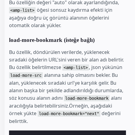
Bu özelliğin değeri "auto" olarak ayarlandığında,
öğesi sonsuz kaydırma efekti için
<amp-list>
aşağıya doğru üç görüntü alanının öğelerini
otomatik olarak yükler.
load-more-bookmark (isteğe bağlı)
Bu özellik, döndürülen verilerde, yüklenecek
sıradaki öğelerin URL'sini veren bir alan adı belirtir.
Bu özellik belirtilmezse
, json yükünün
<amp-list>
alanına sahip olmasını bekler. Bu
load-more-src
alan, yüklenecek sıradaki url'ye karşılık gelir. Bu
alanın başka bir şekilde adlandırıldığı durumlarda,
söz konusu alanın adını
alanı
load-more-bookmark
aracılığıyla belirtebilirsiniz.Örneğin, aşağıdaki
örnek yükte
değerini
load-more-bookmark="next"
belirttik.