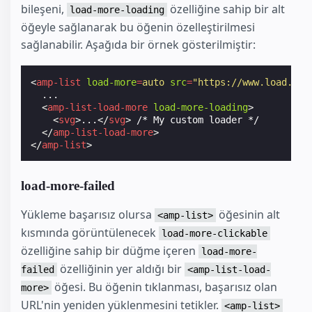
bileşeni,
özelliğine sahip bir alt
load-more-loading
öğeyle sağlanarak bu öğenin özelleştirilmesi
sağlanabilir. Aşağıda bir örnek gösterilmiştir:
<
amp-list
load-more
=
auto
src
=
"https://www.load.mor
  ...

<
amp-list-load-more
load-more-loading
>
<
svg
>
...
</
svg
>
 /* My custom loader */

</
amp-list-load-more
>
</
amp-list
>
load-more-failed
Yükleme başarısız olursa
öğesinin alt
<amp-list>
kısmında görüntülenecek
load-more-clickable
özelliğine sahip bir düğme içeren
load-more-
özelliğinin yer aldığı bir
failed
<amp-list-load-
öğesi. Bu öğenin tıklanması, başarısız olan
more>
URL'nin yeniden yüklenmesini tetikler.
<amp-list>