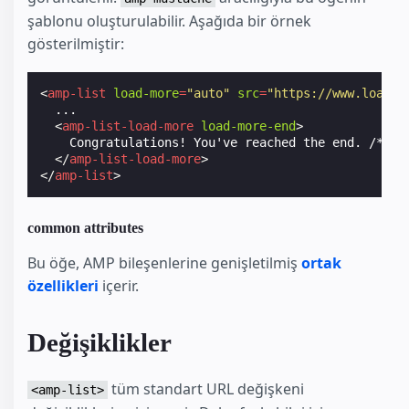
şablonu oluşturulabilir. Aşağıda bir örnek
gösterilmiştir:
<
amp-list
load-more
=
"auto"
src
=
"https://www.load.m
  ...

<
amp-list-load-more
load-more-end
>
    Congratulations! You've reached the end. /* Cus
</
amp-list-load-more
>
</
amp-list
>
common attributes
Bu öğe, AMP bileşenlerine genişletilmiş
ortak
özellikleri
içerir.
Değişiklikler
tüm standart URL değişkeni
<amp-list>