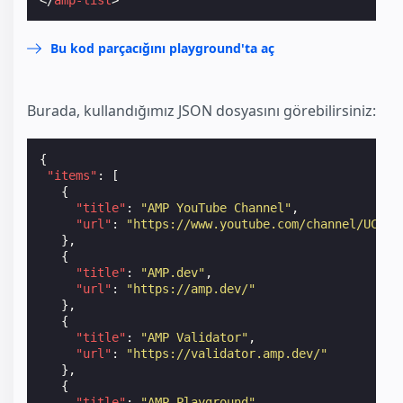
Bu kod parçacığını playground'ta aç
Burada, kullandığımız JSON dosyasını görebilirsiniz:
{
"items"
:
[
{
"title"
:
"AMP YouTube Channel"
,
"url"
:
"https://www.youtube.com/channel/UCXPB
},
{
"title"
:
"AMP.dev"
,
"url"
:
"https://amp.dev/"
},
{
"title"
:
"AMP Validator"
,
"url"
:
"https://validator.amp.dev/"
},
{
"title"
:
"AMP Playground"
,