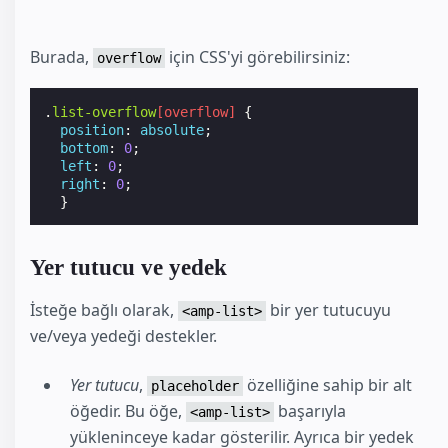
Burada,
için CSS'yi görebilirsiniz:
overflow
.
list-overflow
[
overflow
]
{
position
:
absolute
;
bottom
:
0
;
left
:
0
;
right
:
0
;
}
Yer tutucu ve yedek
İsteğe bağlı olarak,
bir yer tutucuyu
<amp-list>
ve/veya yedeği destekler.
Yer tutucu
,
özelliğine sahip bir alt
placeholder
öğedir. Bu öğe,
başarıyla
<amp-list>
yükleninceye kadar gösterilir. Ayrıca bir yedek