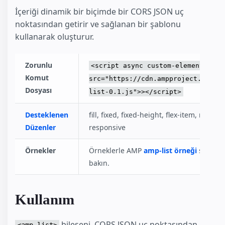
İçeriği dinamik bir biçimde bir CORS JSON uç
noktasından getirir ve sağlanan bir şablonu
kullanarak oluşturur.
Zorunlu
<script async custom-element="amp
Komut
src="https://cdn.ampproject.org/v
Dosyası
list-0.1.js">></script>
Desteklenen
fill, fixed, fixed-height, flex-item, nodispl
Düzenler
responsive
Örnekler
Örneklerle AMP
amp-list örneği
sayfası
bakın.
Kullanım
bileşeni, CORS JSON uç noktasından