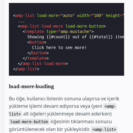
<
amp-list
load-more
=
"auto"
width
=
"100"
height
=
"500
  ...

<
amp-list-load-more
load-more-button
>
<
template
type
=
"amp-mustache"
>
      Showing {{#count}} out of {{#total}} items

<
button
>
        Click here to see more!

</
button
>
</
template
>
</
amp-list-load-more
>
</
amp-list
>
load-more-loading
Bu öğe, kullanıcı listenin sonuna ulaşırsa ve içerik
yükleme işlemi devam ediyorsa veya (yeni
<amp-
alt öğeleri yüklenmeye devam ederken)
list>
öğesinin tıklanması sonucu
load-more-button
görüntülenecek olan bir yükleyicidir.
<amp-list>