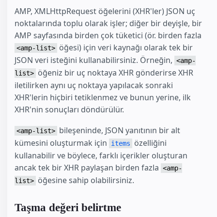
AMP, XMLHttpRequest öğelerini (XHR'ler) JSON uç
noktalarında toplu olarak işler; diğer bir deyişle, bir
AMP sayfasında birden çok tüketici (ör. birden fazla
öğesi) için veri kaynağı olarak tek bir
<amp-list>
JSON veri isteğini kullanabilirsiniz. Örneğin,
<amp-
öğeniz bir uç noktaya XHR gönderirse XHR
list>
iletilirken aynı uç noktaya yapılacak sonraki
XHR'lerin hiçbiri tetiklenmez ve bunun yerine, ilk
XHR'nin sonuçları döndürülür.
bileşeninde, JSON yanıtının bir alt
<amp-list>
kümesini oluşturmak için
özelliğini
items
kullanabilir ve böylece, farklı içerikler oluşturan
ancak tek bir XHR paylaşan birden fazla
<amp-
öğesine sahip olabilirsiniz.
list>
Taşma değeri belirtme