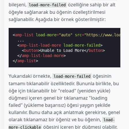
bileşeni,
özelliğine sahip bir alt
load-more-failed
öğeyle sağlanarak bu öğenin özelleştirilmesi
sağlanabilir. Aşağıda bir örnek gösterilmiştir:
<
amp-list
load-more
=
"auto"
src
=
"https://www.load.m
  ...

<
amp-list-load-more
load-more-failed
>
<
button
>
Unable to Load More
</
button
>
</
amp-list-load-more
>
</
amp-list
>
Yukarıdaki örnekte,
öğesinin
load-more-failed
tamamı tıklanabilir özelliktedir. Bununla birlikte, bu
öğe için tıklanabilir bir "reload" (yeniden yükle)
düğmesi içeren genel bir tıklanamaz "loading
failed" (yükleme başarısız) öğesi yaygın şekilde
kullanılır. Bunu daha açık anlatmak gerekirse, genel
olarak tıklanamaz bir öğeniz ve bu öğenin,
load-
öğesini içeren bir düğmesi olabilir.
more-clickable