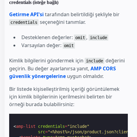
credentials (isteğe bağlı)
Getirme API'si
tarafından belirtildiği şekliyle bir
seçeneğini tanımlar.
credentials
Desteklenen değerler:
,
omit
include
Varsayılan değer:
omit
Kimlik bilgilerini göndermek için
değerini
include
geçirin. Bu değer ayarlanırsa yanıt,
AMP CORS
güvenlik yönergelerine
uygun olmalıdır.
Bir listede kişiselleştirilmiş içeriği görüntülemek
için kimlik bilgilerinin içerilmesini belirten bir
örneği burada bulabilirsiniz:
<
amp-list
credentials
=
"include"
src
=
"<%host%>/json/product.json?clientId