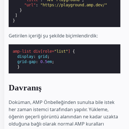
"url"
:
"https://playground.amp.dev/"
}
]
}
Getirilen içeriği şu şekilde biçimlendirdik:
amp-list
div
[
role
=
"list"
]
{
display
:
grid
;
grid-gap
:
0.5
em
;
}
Davranış
Doküman, AMP Önbelleğinden sunulsa bile istek
her zaman istemci tarafından yapılır. Yükleme,
öğenin geçerli görüntü alanından ne kadar uzakta
olduğuna bağlı olarak normal AMP kuralları