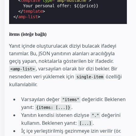
<
template
type
=
"amp-mustache"
>
    Your personal offer: ${{price}}

</
template
>
</
amp-list
>
items (isteğe bağlı)
Yanıt içinde oluşturulacak diziyi bulacak ifadeyi
tanımlar. Bu, JSON yanıtının alanları aracılığıyla
geçiş yapan, noktalarla gösterilen bir ifadedir.
, varsayılan olarak bir dizi bekler. Bir
<amp-list>
nesneden veri yüklemek için
özelliği
single-item
kullanılabilir.
Varsayılan değer
değeridir. Beklenen
"items"
yanıt:
.
{items: [...]}
Yanıtın kendisi istenen diziyse
değerini
"."
kullanın. Beklenen yanıt:
.
[...]
İç içe yerleştirilmiş gezinmeye izin verilir (ör.