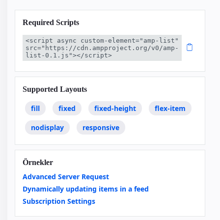
Required Scripts
<script async custom-element="amp-list" 
src="https://cdn.ampproject.org/v0/amp-
list-0.1.js"></script>
Supported Layouts
fill
fixed
fixed-height
flex-item
nodisplay
responsive
Örnekler
Advanced Server Request
Dynamically updating items in a feed
Subscription Settings