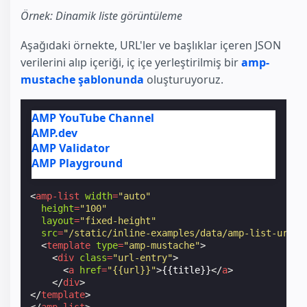
Örnek: Dinamik liste görüntüleme
Aşağıdaki örnekte, URL'ler ve başlıklar içeren JSON
verilerini alıp içeriği, iç içe yerleştirilmiş bir
amp-
mustache şablonunda
oluşturuyoruz.
AMP YouTube Channel
AMP.dev
AMP Validator
AMP Playground
<
amp-list
width
=
"auto"
height
=
"100"
layout
=
"fixed-height"
src
=
"/static/inline-examples/data/amp-list-urls.
<
template
type
=
"amp-mustache"
>
<
div
class
=
"url-entry"
>
<
a
href
=
"{{url}}"
>
{{title}}
</
a
>
</
div
>
</
template
>
</
amp-list
>