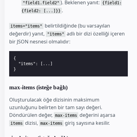
). Beklenen yanıt:
"field1.field2"
{field1:
.
{field2: [...]}}
belirtildiğinde (bu varsayılan
items="items"
değerdir) yanıt,
adlı bir dizi özelliği içeren
"items"
bir JSON nesnesi olmalıdır:
{

  "items": [...]

max-items (isteğe bağlı)
Oluşturulacak öğe dizisinin maksimum
uzunluğunu belirten bir tam sayı değeri.
Döndürülen değer,
değerini aşarsa
max-items
dizisi,
giriş sayısına kesilir.
items
max-items