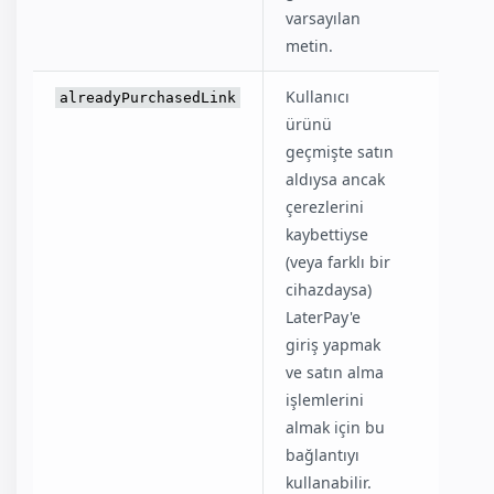
varsayılan
metin.
Kullanıcı
"I
alreadyPurchasedLink
ürünü
already
geçmişte satın
bought
aldıysa ancak
this"
çerezlerini
kaybettiyse
(veya farklı bir
cihazdaysa)
LaterPay'e
giriş yapmak
ve satın alma
işlemlerini
almak için bu
bağlantıyı
kullanabilir.