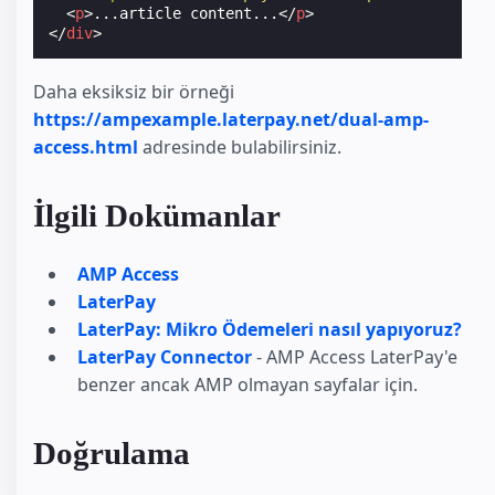
<
p
>
...article content...
</
p
>
</
div
>
Daha eksiksiz bir örneği
https://ampexample.laterpay.net/dual-amp-
access.html
adresinde bulabilirsiniz.
İlgili Dokümanlar
AMP Access
LaterPay
LaterPay: Mikro Ödemeleri nasıl yapıyoruz?
LaterPay Connector
- AMP Access LaterPay'e
benzer ancak AMP olmayan sayfalar için.
Doğrulama