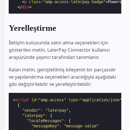
<
p
class
=
"amp-access-laterpay-badge"
>
Powered b
</
div
>
Yerelleştirme
İletişim kutusunda satın alma seçenekleri için
gösterilen metin, LaterPay Connector kullanıcı
arayüzünde yayıncı tarafından tanımlanır.
Kalan metin, genişletilmiş bileşenin bir parçasıdır
ve yapılandırma seçenekleri aracılığıyla aşağıdaki
gibi değiştirilebilir ve yerelleştirilebilir:
<
script
id
=
"amp-access"
type
=
"application/json"
>
{
"vendor"
:
"laterpay"
,
"laterpay"
:
{
"localeMessages"
:
{
"messageKey"
:
"message value"