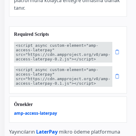
platformuna kolayca entegre olmasına olanak
tanır.
Required Scripts
<script async custom-element="amp-
access-laterpay" 
src="https://cdn.ampproject.org/v0/amp-
access-laterpay-0.2.js"></script>
<script async custom-element="amp-
access-laterpay" 
src="https://cdn.ampproject.org/v0/amp-
access-laterpay-0.1.js"></script>
Örnekler
amp-access-laterpay
Yayıncıların
LaterPay
mikro ödeme platformuna