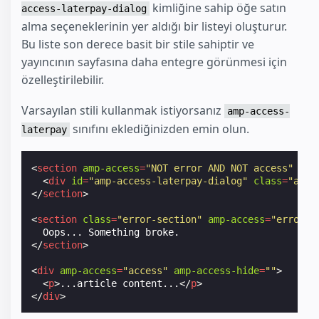
kimliğine sahip öğe satın
access-laterpay-dialog
alma seçeneklerinin yer aldığı bir listeyi oluşturur.
Bu liste son derece basit bir stile sahiptir ve
yayıncının sayfasına daha entegre görünmesi için
özelleştirilebilir.
Varsayılan stili kullanmak istiyorsanız
amp-access-
sınıfını eklediğinizden emin olun.
laterpay
<
section
amp-access
=
"NOT error AND NOT access"
amp
<
div
id
=
"amp-access-laterpay-dialog"
class
=
"amp-
</
section
>
<
section
class
=
"error-section"
amp-access
=
"error"
</
section
>
<
div
amp-access
=
"access"
amp-access-hide
=
""
>
<
p
>
...article content...
</
p
>
</
div
>