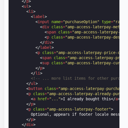
</
p
>
<
ul
>
<
li
>
<
label
>
<
input
name
=
"purchaseOption"
type
=
"radio
<
div
class
=
"amp-access-laterpay-metada
<
span
class
=
"amp-access-laterpay-tit
<
p
class
=
"amp-access-laterpay-descri
</
div
>
</
label
>
<
p
class
=
"amp-access-laterpay-price-cont
<
span
class
=
"amp-access-laterpay-price
<
sup
class
=
"amp-access-laterpay-curren
</
p
>
</
li
>
<!-- ... more list items for other purchas
</
ul
>
<
button
class
=
"amp-access-laterpay-purchase-
<
p
class
=
"amp-access-laterpay-already-purcha
<
a
href
=
"..."
>
I already bought this
</
a
>
</
p
>
<
p
class
=
"amp-access-laterpay-footer"
>
        Optional, appears if footer locale message 
</
p
>
</
div
>