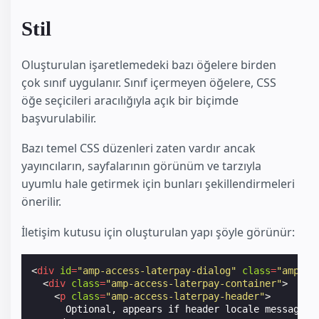
Stil
Oluşturulan işaretlemedeki bazı öğelere birden
çok sınıf uygulanır. Sınıf içermeyen öğelere, CSS
öğe seçicileri aracılığıyla açık bir biçimde
başvurulabilir.
Bazı temel CSS düzenleri zaten vardır ancak
yayıncıların, sayfalarının görünüm ve tarzıyla
uyumlu hale getirmek için bunları şekillendirmeleri
önerilir.
İletişim kutusu için oluşturulan yapı şöyle görünür:
<
div
id
=
"amp-access-laterpay-dialog"
class
=
"amp-ac
<
div
class
=
"amp-access-laterpay-container"
>
<
p
class
=
"amp-access-laterpay-header"
>
      Optional, appears if header locale message is