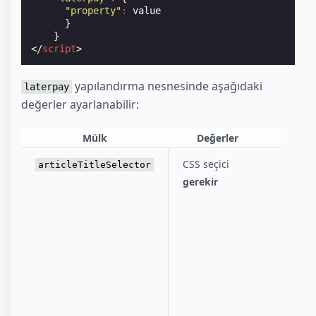
"property"
:
value
}
}
</
script
>
yapılandırma nesnesinde aşağıdaki
laterpay
değerler ayarlanabilir:
Mülk
Değerler
Aç
CSS seçici
Sayfad
articleTitleSelector
gerekir
başlığı
öğeyi b
bir CSS
ürünün
alınmas
sunula
kullanı
satın a