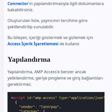
Connector
'ın yapılandırılmasıyla ilgili dokümanlara
bakabilirsiniz.
Oluşturulan liste, yayıncının tercihine göre
şekillendirilip sunulabilir.
Bu bileşen, içeriği göstermek ve gizlemek için
Access İçerik İşaretlemesi
de kullanır.
Yapılandırma
Yapılandırma, AMP Access'e benzer ancak
yetkilendirme, geriye pingleme ve giriş bağlantıları
gerektirmez.
<
script
id
=
"amp-access"
type
=
"application/json"
>
{
"vendor"
:
"laterpay"
,
"laterpay"
:
{