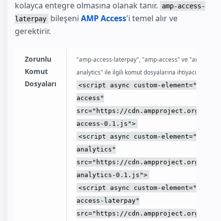
kolayca entegre olmasına olanak tanır.
amp-access-
bileşeni
AMP Access
'i temel alır ve
laterpay
gerektirir.
Zorunlu
"amp-access-laterpay", "amp-access" ve "amp-
Komut
analytics" ile ilgili komut dosyalarına ihtiyacınız olacak
Dosyaları
<script async custom-element="amp-
access"
src="https://cdn.ampproject.org/v0/a
access-0.1.js">
<script async custom-element="amp-
analytics"
src="https://cdn.ampproject.org/v0/a
analytics-0.1.js">
<script async custom-element="amp-
access-laterpay"
src="https://cdn.ampproject.org/v0/a