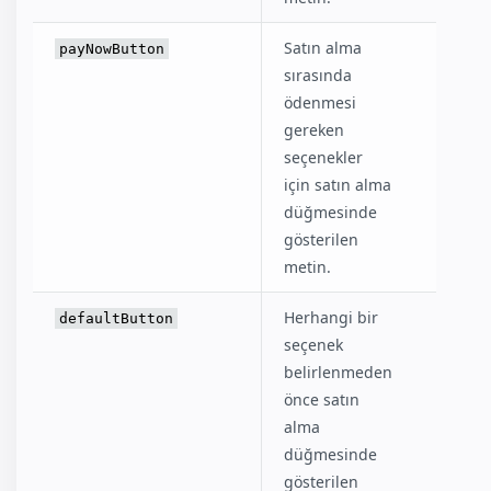
Satın alma
"Buy
payNowButton
sırasında
Now"
ödenmesi
gereken
seçenekler
için satın alma
düğmesinde
gösterilen
metin.
Herhangi bir
"Buy
defaultButton
seçenek
Now"
belirlenmeden
önce satın
alma
düğmesinde
gösterilen