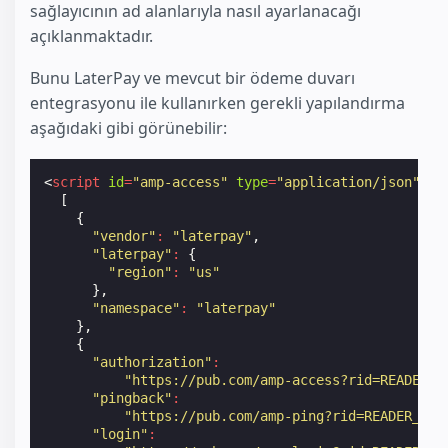
sağlayıcının ad alanlarıyla nasıl ayarlanacağı
açıklanmaktadır.
Bunu LaterPay ve mevcut bir ödeme duvarı
entegrasyonu ile kullanırken gerekli yapılandırma
aşağıdaki gibi görünebilir:
<
script
id
=
"amp-access"
type
=
"application/json"
>
[
{
"vendor"
:
"laterpay"
,
"laterpay"
:
{
"region"
:
"us"
},
"namespace"
:
"laterpay"
},
{
"authorization"
:
"https://pub.com/amp-access?rid=READER_I
"pingback"
:
"https://pub.com/amp-ping?rid=READER_ID&
"login"
: