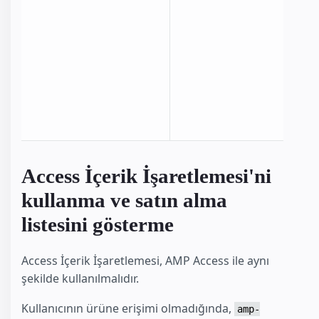
kullanı
gereklid
AMP'ni
gelişti
modu
kullan
gerekir
Access İçerik İşaretlemesi'ni
kullanma ve satın alma
listesini gösterme
Access İçerik İşaretlemesi, AMP Access ile aynı
şekilde kullanılmalıdır.
Kullanıcının ürüne erişimi olmadığında,
amp-