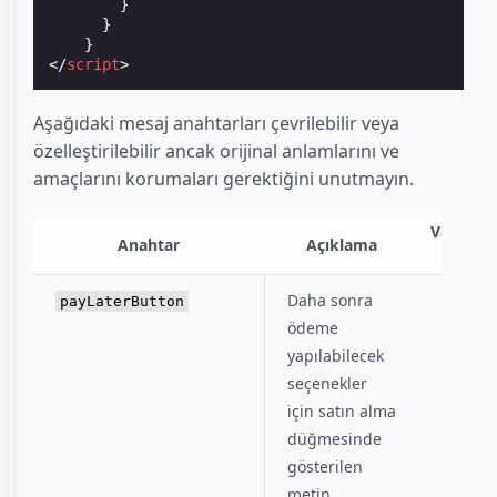
}
}
}
</
script
>
Aşağıdaki mesaj anahtarları çevrilebilir veya
özelleştirilebilir ancak orijinal anlamlarını ve
amaçlarını korumaları gerektiğini unutmayın.
Varsayıl
Anahtar
Açıklama
değer
Daha sonra
"Buy
payLaterButton
ödeme
Now,
yapılabilecek
Pay
seçenekler
Later"
için satın alma
düğmesinde
gösterilen
metin.