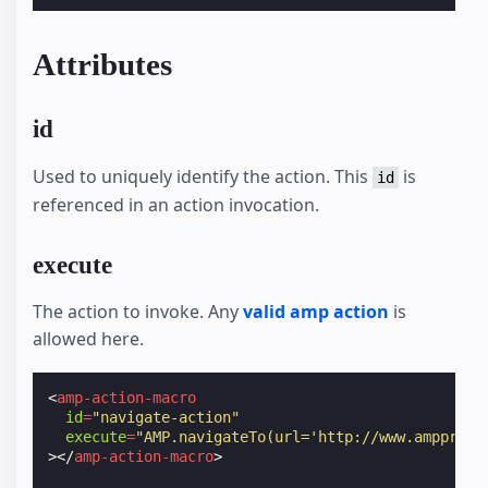
Attributes
id
Used to uniquely identify the action. This
is
id
referenced in an action invocation.
execute
The action to invoke. Any
valid amp action
is
allowed here.
<
amp-action-macro
id
=
"navigate-action"
execute
=
"AMP.navigateTo(url='http://www.ampproje
></
amp-action-macro
>