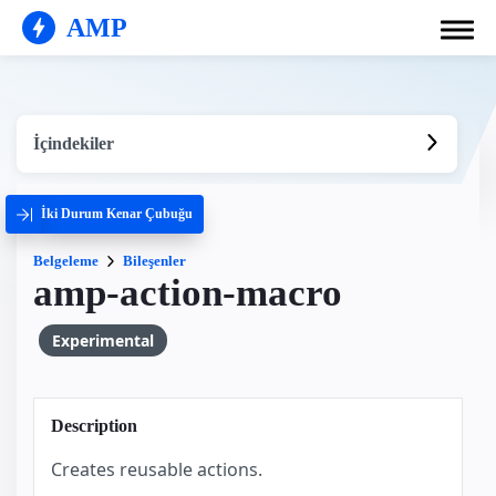
AMP
İçindekiler
İki Durum Kenar Çubuğu
Belgeleme
Bileşenler
amp-action-macro
Experimental
Description
Creates reusable actions.