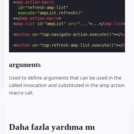
<
amp-action-macro
id
=
"refresh-amp-list"
execute
=
"ampList.refresh()"
></
amp-action-macro
>
<
amp-list
id
=
"ampList"
src
=
"..."
>
...
</
amp-list
>
<
button
on
=
"tap:navigate-action.execute()"
></
butto
<
button
on
=
"tap:refresh-amp-list.execute()"
></
butt
arguments
Used to define arguments that can be used in the
called invocation and substituted in the amp action
macro call.
Daha fazla yardıma mı