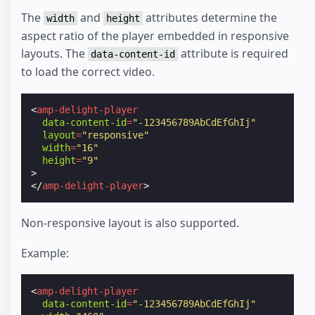
The
and
attributes determine the
width
height
aspect ratio of the player embedded in responsive
layouts. The
attribute is required
data-content-id
to load the correct video.
<
amp-delight-player
data-content-id
=
"-123456789AbCdEfGhIj"
layout
=
"responsive"
width
=
"16"
height
=
"9"
>
</
amp-delight-player
>
Non-responsive layout is also supported.
Example:
<
amp-delight-player
data-content-id
=
"-123456789AbCdEfGhIj"