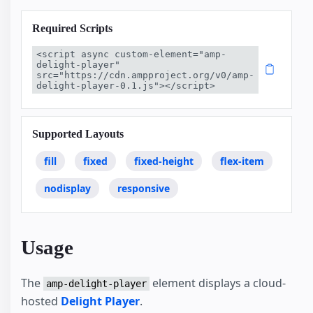
Required Scripts
<script async custom-element="amp-
delight-player" 
src="https://cdn.ampproject.org/v0/amp-
delight-player-0.1.js"></script>
Supported Layouts
fill
fixed
fixed-height
flex-item
nodisplay
responsive
Usage
The
element displays a cloud-
amp-delight-player
hosted
Delight Player
.