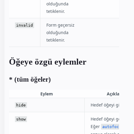
olduğunda
tetiklenir.
Form geçersiz
invalid
olduğunda
tetiklenir.
Öğeye özgü eylemler
* (tüm öğeler)
Eylem
Açıklama
Hedef öğeyi gizler.
hide
Hedef öğeyi gösterir.
show
Eğer
öğe
autofocus