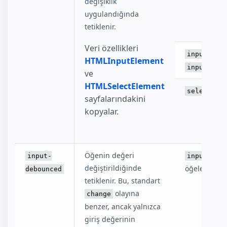
değişiklik
uygulandığında
tetiklenir.
Veri özellikleri
input[typ
HTMLInputElement
input[typ
ve
HTMLSelectElement
select
sayfalarındakini
kopyalar.
Öğenin değeri
olayı
input-
input
değiştirildiğinde
öğeler.
debounced
tetiklenir. Bu, standart
olayına
change
benzer, ancak yalnızca
giriş değerinin