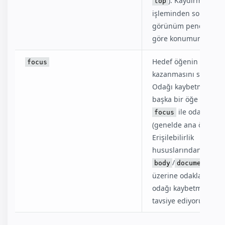
). Kaydırma
top
işleminden sonra öğ
görünüm penceresin
göre konumunu belirt
Hedef öğenin odak
focus
kazanmasını sağlar.
Odağı kaybetmek için
başka bir öğe üzerin
ile odaklanın
focus
(genelde ana öğeye).
Erişilebilirlik
hususlarından ötürü
/
body
documentElem
üzerine odaklanarak
odağı kaybetmemeniz
tavsiye ediyoruz.