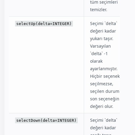
tüm seçimleri
temizler.
Seçimi `delta`
selectUp(delta=INTEGER)
değeri kadar
yukarı taşır.
Varsayılan
`delta` -1
olarak
ayarlanmıştır.
Hiçbir seçenek
seçilmezse,
seçilen durum
son seçeneğin
değeri olur.
Seçimi `delta`
selectDown(delta=INTEGER)
değeri kadar