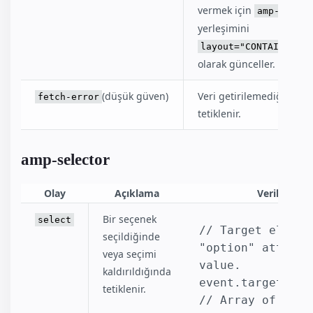
vermek için
amp-list
yerleşimini
layout="CONTAINTER"
olarak günceller.
(düşük güven)
Veri getirilemediğinde
fetch-error
tetiklenir.
amp-selector
Olay
Açıklama
Veriler
Bir seçenek
select
// Target element
seçildiğinde
"option" attribut
veya seçimi
value.
kaldırıldığında
event.targetOpti
tetiklenir.
// Array of "opti