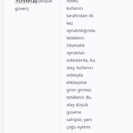
(düşük
Video,
firstPlay
kullanıcı
güven)
tarafından ilk
kez
oynatıldığında
tetiklenir.
Otomatik
oynatılan
videolarda, bu
olay, kullanıcı
videoyla
etkileşime
girer girmez
tetiklenir. Bu
olay düşük
güvene
sahiptir, yani
çoğu eylemi