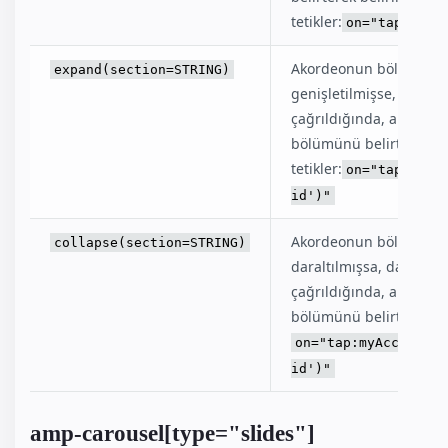
tetikler:
on="tap:myAc
Akordeonun bölümlerini
expand(section=STRING)
genişletilmişse, genişl
çağrıldığında, akordeon
bölümünü belirterek be
tetikler:
on="tap:myAc
id')"
Akordeonun bölümlerini
collapse(section=STRING)
daraltılmışsa, daraltıl
çağrıldığında, akordeon
bölümünü belirterek bel
on="tap:myAccordion
id')"
amp-carousel[type="slides"]