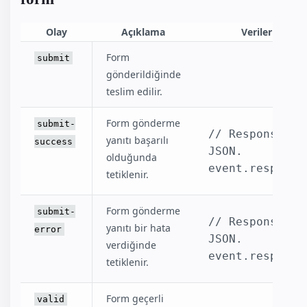
Olay
Açıklama
Veriler
Form
submit
gönderildiğinde
teslim edilir.
Form gönderme
submit-
// Response 
yanıtı başarılı
success
JSON.
olduğunda
event.response
tetiklenir.
Form gönderme
submit-
// Response 
yanıtı bir hata
error
JSON.
verdiğinde
event.response
tetiklenir.
Form geçerli
valid