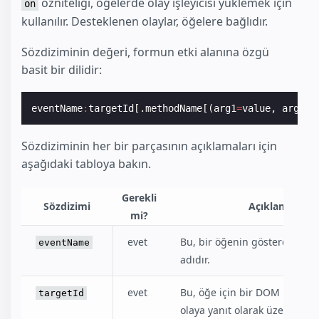
özniteliği, öğelerde olay işleyicisi yüklemek için
on
kullanılır. Desteklenen olaylar, öğelere bağlıdır.
Sözdiziminin değeri, formun etki alanına özgü
basit bir dilidir:
eventName
:
targetId
[.
methodName
[(
arg1
=
value
,
arg2
=
v
Sözdiziminin her bir parçasının açıklamaları için
aşağıdaki tabloya bakın.
Gerekli
Sözdizimi
Açıklama
mi?
evet
Bu, bir öğenin gösterdiği ola
eventName
adıdır.
evet
Bu, öğe için bir DOM kimliği
targetId
olaya yanıt olarak üzerinde b