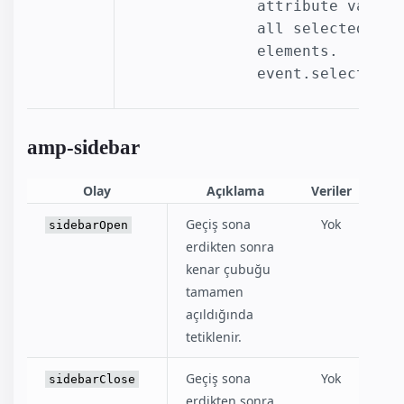
attribute values 
all selected 
elements.
event.selectedOp
amp-sidebar
Olay
Açıklama
Veriler
Geçiş sona
Yok
sidebarOpen
erdikten sonra
kenar çubuğu
tamamen
açıldığında
tetiklenir.
Geçiş sona
Yok
sidebarClose
erdikten sonra