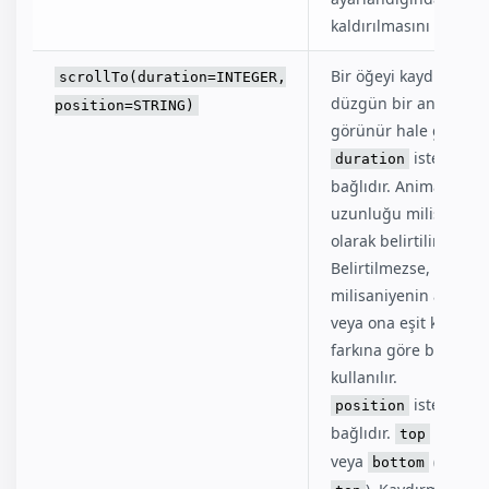
kaldırılmasını sağlar.
Bir öğeyi kaydırarak
scrollTo(duration=INTEGER,
düzgün bir animasyo
position=STRING)
görünür hale getirir.
isteğe
duration
bağlıdır. Animasyon
uzunluğu milisaniye
olarak belirtilir.
Belirtilmezse, 500
milisaniyenin altında
veya ona eşit kaydır
farkına göre bir mikt
kullanılır.
isteğe
position
bağlıdır.
,
top
cent
veya
(varsay
bottom