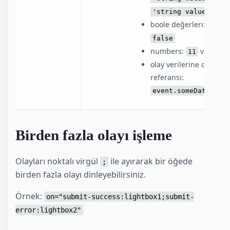
'string value'
boole değerleri:
true
false
numbers:
veya
11
1.
olay verilerine dot-syn
referansı:
event.someDataVari
Birden fazla olayı işleme
Olayları noktalı virgül
ile ayırarak bir öğede
;
birden fazla olayı dinleyebilirsiniz.
Örnek:
on="submit-success:lightbox1;submit-
error:lightbox2"