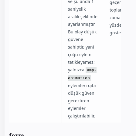
ve şu anda 1
geçerli kon
saniyelik
toplam
aralık şeklinde
zamanın
ayarlanmıştır.
yüzdesi olar
Bu olay düşük
gösterir.
güvene
sahiptir, yani
çoğu eylemi
tetikleyemez;
yalnızca
amp-
animation
eylemleri gibi
düşük güven
gerektiren
eylemler
çalıştırılabilir.
form