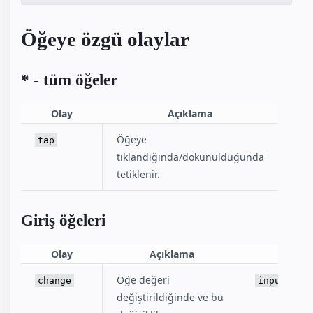
Öğeye özgü olaylar
* - tüm öğeler
Olay
Açıklama
Öğeye
tap
tıklandığında/dokunulduğunda
tetiklenir.
Giriş öğeleri
Olay
Açıklama
Ö
Öğe değeri
change
input
değiştirildiğinde ve bu