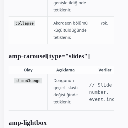
genişletildiğinde
tetiklenir.
Akordeon bölümü
Yok.
collapse
küçültüldüğünde
tetiklenir.
amp-carousel[type="slides"]
Olay
Açıklama
Veriler
Döngünün
slideChange
// Slide 
geçerli slaytı
number.
değiştiğinde
event.index
tetiklenir.
amp-lightbox