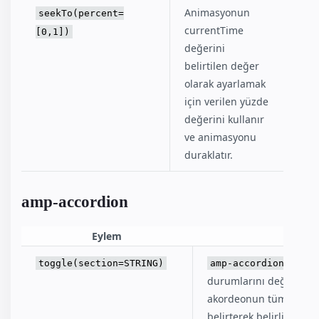
Animasyonun
seekTo(percent=
currentTime
[0,1])
değerini
belirtilen değer
olarak ayarlamak
için verilen yüzde
değerini kullanır
ve animasyonu
duraklatır.
amp-accordion
Eylem
bölüm
toggle(section=STRING)
amp-accordion
durumlarını değiştirir
akordeonun tüm bölümle
belirterek belirli bir b