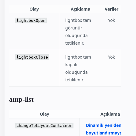
Olay
Açıklama
Veriler
lightbox tam
Yok
lightboxOpen
görünür
olduğunda
tetiklenir.
lightbox tam
Yok
lightboxClose
kapalı
olduğunda
tetiklenir.
amp-list
Olay
Açıklama
Dinamik yeniden
changeToLayoutContainer
boyutlandırmaya
izin