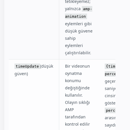
tetikleyemez;
yalnızca
amp-
animation
eylemleri gibi
düşük güvene
sahip
eylemleri
çalıştırılabilir.
(düşük
Bir videonun
timeUpdate
{time,
oynatma
güven)
percent}
t
konumu
geçerli zama
değiştiğinde
saniye
kullanılır.
cinsinden
Olayın sıklığı
gösterir,
AMP
0 i
percent
tarafından
arasında bir
kontrol edilir
sayıdır ve