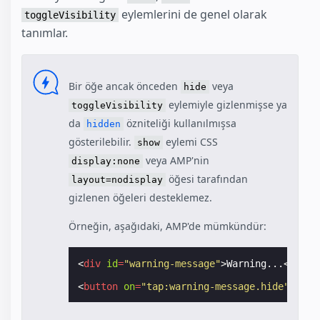
eylemlerini de genel olarak
toggleVisibility
tanımlar.
Bir öğe ancak önceden
veya
hide
eylemiyle gizlenmişse ya
toggleVisibility
da
özniteliği kullanılmışsa
hidden
gösterilebilir.
eylemi CSS
show
veya AMP'nin
display:none
öğesi tarafından
layout=nodisplay
gizlenen öğeleri desteklemez.
Örneğin, aşağıdaki, AMP'de mümkündür:
<
div
id
=
"warning-message"
>
Warning...
</
div
>
<
button
on
=
"tap:warning-message.hide"
>
Cool