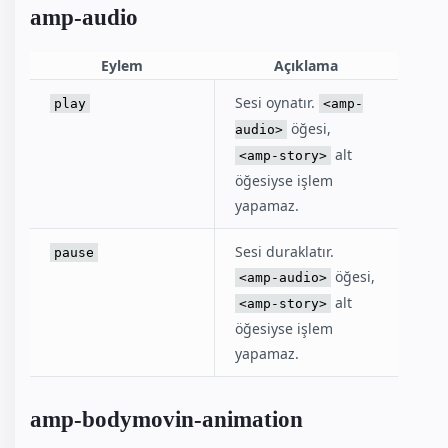
amp-audio
Eylem
Açıklama
Sesi oynatır.
play
<amp-
öğesi,
audio>
alt
<amp-story>
öğesiyse işlem
yapamaz.
Sesi duraklatır.
pause
öğesi,
<amp-audio>
alt
<amp-story>
öğesiyse işlem
yapamaz.
amp-bodymovin-animation