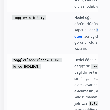
sonuç olarak görünür
olursa, odak kazanır.
Hedef öğe
toggleVisibility
görünürlüğünü açar 
kapatır. Eğer
autofo
öğesi
sonuç olarak
görünür olursa, odak
kazanır.
Hedef öğenin sınıfını
toggleClass(class=STRING,
değiştirir.
ist
force
force=BOOLEAN)
bağlıdır ve tanımlanı
sınıfın yalnızca
true
olarak ayarlandığınd
eklenmesini, ancak
kaldırılmamasını ve
yalnızca
olara
false
ayarlandığında