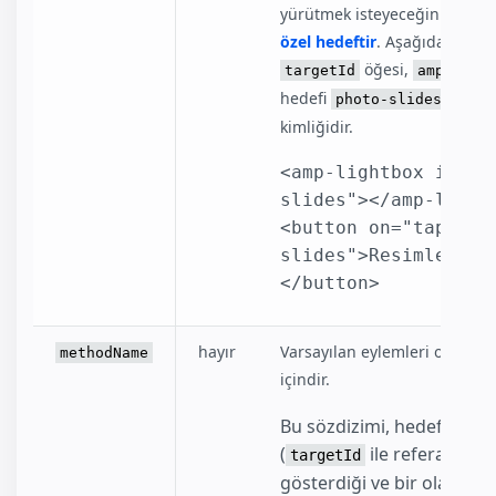
yürütmek isteyeceğiniz ön ta
özel hedeftir
. Aşağıdaki örne
öğesi,
targetId
amp-ligh
hedefi
için 
photo-slides
kimliğidir.
<amp-lightbox id="p
slides"></amp-lightb
<button on="tap:pho
slides">Resimleri Gö
</button>
hayır
Varsayılan eylemleri olan öğe
methodName
içindir.
Bu sözdizimi, hedef öğen
(
ile referansı ve
targetId
gösterdiği ve bir olay