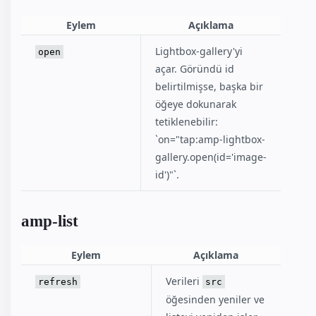
Eylem
Açıklama
Lightbox-gallery'yi
open
açar. Göründü id
belirtilmişse, başka bir
öğeye dokunarak
tetiklenebilir:
`on="tap:amp-lightbox-
gallery.open(id='image-
id')"`.
amp-list
Eylem
Açıklama
Verileri
refresh
src
öğesinden yeniler ve