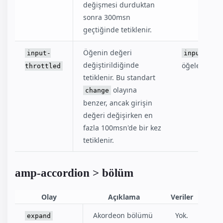
değişmesi durduktan
sonra 300msn
geçtiğinde tetiklenir.
Öğenin değeri
olayı
input-
input
değiştirildiğinde
öğeler.
throttled
tetiklenir. Bu standart
olayına
change
benzer, ancak girişin
değeri değişirken en
fazla 100msn'de bir kez
tetiklenir.
amp-accordion > bölüm
Olay
Açıklama
Veriler
Akordeon bölümü
Yok.
expand