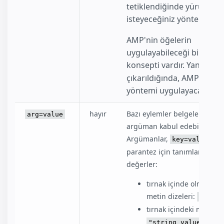
tetiklendiğinde yürütmek
isteyeceğiniz yöntemdir.
AMP'nin öğelerin
uygulayabileceği bir varsa
konsepti vardır. Yani
meth
çıkarıldığında, AMP bu va
yöntemi uygulayacaktır.
hayır
Bazı eylemler belgelenmişler
arg=value
argüman kabul edebilirler.
Argümanlar,
gös
key=value
parantez için tanımlanır. Kab
değerler:
tırnak içinde olmayan 
metin dizeleri:
simple
tırnak içindeki metin di
veya
"string value"