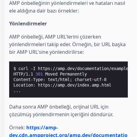
AMP önbelleğinin yönlendirmeleri ve hataları nasıl
ele aldığına dair bazı örnekler:
Yönlendirmeler
AMP önbelleği, AMP URL'lerini çözerken
yönlendirmeleri takip eder. Örneğin, bir URL başka
bir AMP URL'sine yönlendirilirse:
$ curl -I https://amp.dev/documentation/examples/a
HTTP/1.1 
301
 Moved Permanently

Content-Type: text/html
;
charset
=
utf-8

Location: https://amp.dev/index.amp.html

Daha sonra AMP önbelleği, orijinal URL için
çözülmüş yönlendirmenin içeriğini döndürür.
Örnek:
https://amp-
dev.cdn.ampproject.org/amp.dev/documentatio