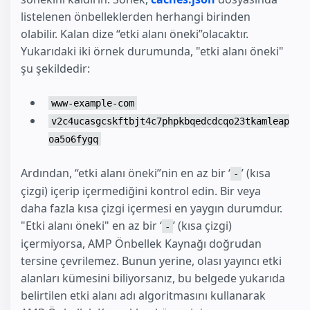
listelenen önbelleklerden herhangi birinden
olabilir. Kalan dize “etki alanı öneki”olacaktır.
Yukarıdaki iki örnek durumunda, "etki alanı öneki"
şu şekildedir:
www-example-com
v2c4ucasgcskftbjt4c7phpkbqedcdcqo23tkamleap
oa5o6fygq
Ardından, “etki alanı öneki”nin en az bir ‘
’ (kısa
-
çizgi) içerip içermediğini kontrol edin. Bir veya
daha fazla kısa çizgi içermesi en yaygın durumdur.
"Etki alanı öneki" en az bir ‘
’ (kısa çizgi)
-
içermiyorsa, AMP Önbellek Kaynağı doğrudan
tersine çevrilemez. Bunun yerine, olası yayıncı etki
alanları kümesini biliyorsanız, bu belgede yukarıda
belirtilen etki alanı adı algoritmasını kullanarak