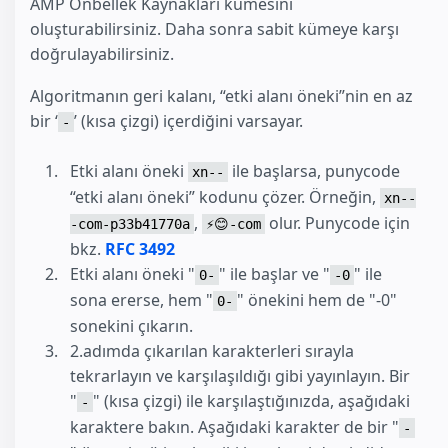
AMP Önbellek Kaynakları kümesini
oluşturabilirsiniz. Daha sonra sabit kümeye karşı
doğrulayabilirsiniz.
Algoritmanın geri kalanı, “etki alanı öneki”nin en az
bir ‘
’ (kısa çizgi) içerdiğini varsayar.
-
Etki alanı öneki
ile başlarsa, punycode
xn--
“etki alanı öneki” kodunu çözer. Örneğin,
xn--
,
olur. Punycode için
-com-p33b41770a
⚡😊-com
bkz.
RFC 3492
Etki alanı öneki "
" ile başlar ve "
" ile
0-
-0
sona ererse, hem "
" önekini hem de "-0"
0-
sonekini çıkarın.
2.adımda çıkarılan karakterleri sırayla
tekrarlayın ve karşılaşıldığı gibi yayınlayın. Bir
"
" (kısa çizgi) ile karşılaştığınızda, aşağıdaki
-
karaktere bakın. Aşağıdaki karakter de bir "
-