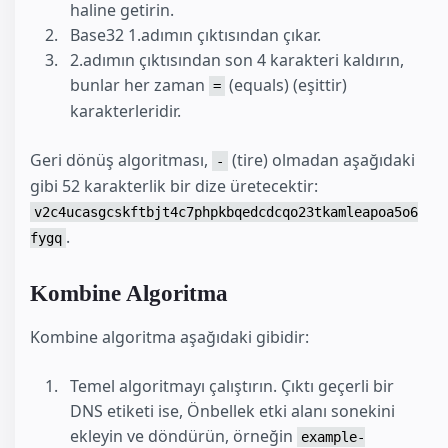
haline getirin.
Base32 1.adımın çıktısından çıkar.
2.adımın çıktısından son 4 karakteri kaldırın,
bunlar her zaman
(equals) (eşittir)
=
karakterleridir.
Geri dönüş algoritması,
(tire) olmadan aşağıdaki
-
gibi 52 karakterlik bir dize üretecektir:
v2c4ucasgcskftbjt4c7phpkbqedcdcqo23tkamleapoa5o6
.
fygq
Kombine Algoritma
Kombine algoritma aşağıdaki gibidir:
Temel algoritmayı çalıştırın. Çıktı geçerli bir
DNS etiketi ise, Önbellek etki alanı sonekini
ekleyin ve döndürün, örneğin
example-