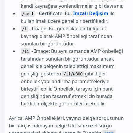
kendi kaynağına yönlendirmeler gibi davranır.
-
Cert
ificate: Bu,
İmzalı Değişim
ile
/cert
kullanılmak üzere genel bir sertifikadır.
-
I
mage: Bu, genellikle bir belge alt
/i
kaynağı olarak AMP önbelleği tarafından
sunulan bir görüntüdür.
-
I
mage: Bu aynı zamanda AMP önbelleği
/ii
tarafından sunulan bir görüntüdür, ancak
genellikle belgenin talep ettiği maksimum
genişliği gösteren
gibi diğer
/ii/w800
önbellek yapılandırma parametreleriyle
birleştirilebilir. Önbellek, tarayıcı için bant
genişliğinden tasarruf etmek için burada
farklı bir ölçekte görüntüler üretebilir.
Ayrıca, AMP Önbellekleri, yayıncı belge sorgusunun
bir parçası olmayan belge URL'sine özel sorgu
parametreleri eklemeyi seçebilir. Örneğin