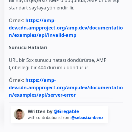
Bir sayfa geçersiz AMP olduğunda, AMP önbelleği
standart sayfaya yönlendirilir.
Örnek:
https://amp-
dev.cdn.ampproject.org/amp.dev/documentatio
n/examples/api/invalid-amp
Sunucu Hataları
URL bir 5xx sunucu hatası döndürürse, AMP
Çnbelleği bir 404 durumu döndürür.
Örnek:
https://amp-
dev.cdn.ampproject.org/amp.dev/documentatio
n/examples/api/server-error
Written by
@Gregable
with contributions from
@sebastianbenz