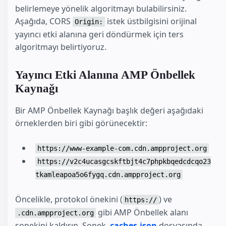
belirlemeye yönelik algoritmayı bulabilirsiniz.
Aşağıda, CORS
istek üstbilgisini orijinal
Origin:
yayıncı etki alanına geri döndürmek için ters
algoritmayı belirtiyoruz.
Yayıncı Etki Alanına AMP Önbellek
Kaynağı
Bir AMP Önbellek Kaynağı başlık değeri aşağıdaki
örneklerden biri gibi görünecektir:
https://www-example-com.cdn.ampproject.org
https://v2c4ucasgcskftbjt4c7phpkbqedcdcqo23
tkamleapoa5o6fygq.cdn.ampproject.org
Öncelikle, protokol önekini (
) ve
https://
gibi AMP Önbellek alanı
.cdn.ampproject.org
sonekini kaldırın. Sonek,
caches.json
dosyasında