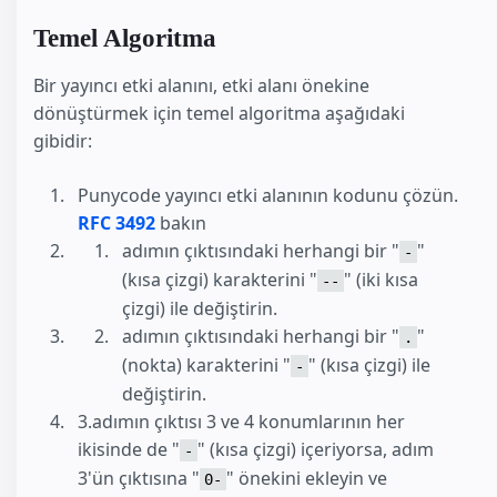
Temel Algoritma
Bir yayıncı etki alanını, etki alanı önekine
dönüştürmek için temel algoritma aşağıdaki
gibidir:
Punycode yayıncı etki alanının kodunu çözün.
RFC 3492
bakın
adımın çıktısındaki herhangi bir "
"
-
(kısa çizgi) karakterini "
" (iki kısa
--
çizgi) ile değiştirin.
adımın çıktısındaki herhangi bir "
"
.
(nokta) karakterini "
" (kısa çizgi) ile
-
değiştirin.
3.adımın çıktısı 3 ve 4 konumlarının her
ikisinde de "
" (kısa çizgi) içeriyorsa, adım
-
3'ün çıktısına "
" önekini ekleyin ve
0-