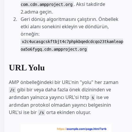
. Aksi takdirde
com.cdn.ampproject.org
2.adıma geçin.
Geri dönüş algoritmasını çalıştırın. Önbellek
etki alanı sonekini ekleyin ve döndürün,
örneğin:
v2c4ucasgcskftbjt4c7phpkbqedcdcqo23tkamleap
oa5o6fygq.cdn.ampproject.org
URL Yolu
AMP önbelleğindeki bir URL'nin "yolu" her zaman
gibi bir veya daha fazla önek dizininden ve
/c
ardından yalnızca yayıncı URL'si http
ise ve
s
ardından protokol olmadan yayıncı belgesinin
URL'si ise bir
orta ekinden oluşur.
/s