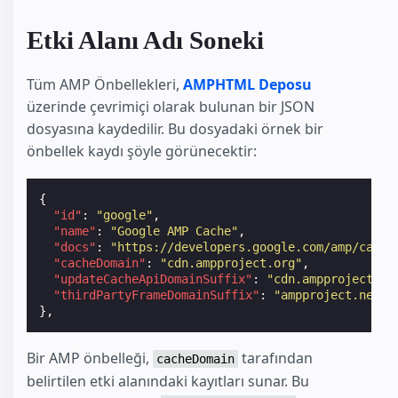
Etki Alanı Adı Soneki
Tüm AMP Önbellekleri,
AMPHTML Deposu
üzerinde çevrimiçi olarak bulunan bir JSON
dosyasına kaydedilir. Bu dosyadaki örnek bir
önbellek kaydı şöyle görünecektir:
{
"id"
:
"google"
,
"name"
:
"Google AMP Cache"
,
"docs"
:
"https://developers.google.com/amp/cache
"cacheDomain"
:
"cdn.ampproject.org"
,
"updateCacheApiDomainSuffix"
:
"cdn.ampproject.or
"thirdPartyFrameDomainSuffix"
:
"ampproject.net"
},
Bir AMP önbelleği,
tarafından
cacheDomain
belirtilen etki alanındaki kayıtları sunar. Bu