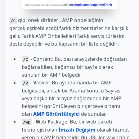
gibi önek dizinleri, AMP önbelleğinin
/c
gerçekleştirebileceği farklı hizmet türlerine karşılık
gelir. Farklı AMP Önbellekleri farklı servis türlerini
destekleyebilir ve bu kapsamlı bir liste değildir:
-
C
ontent: Bu, bazı arayüzlerde doğrudan
/c
bağlanabilen, bağımsız bir sayfa olarak
sunulan bir AMP belgedir.
-
V
iewer: Bu aynı zamanda bir AMP
/v
belgesidir, ancak bir Arama Sonucu Sayfası
veya başka bir arayüz bağlamında bir AMP
belgesini görüntüleyen bir çerçeve ortamı
olan
AMP Görüntüleyici
de sunular.
-
W
eb
P
ackage: Bu, bir web paketi
/wp
teknolojisi olan
İmzalı Değişim
olarak hizmet
veren bir AMP belgesidir. Bu URL'ler, yayıncının