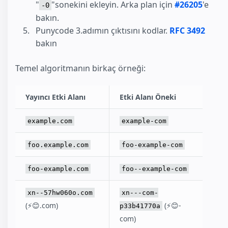
"
"sonekini ekleyin. Arka plan için
#26205
'e
-0
bakın.
Punycode 3.adımın çıktısını kodlar.
RFC 3492
bakın
Temel algoritmanın birkaç örneği:
Yayıncı Etki Alanı
Etki Alanı Öneki
example.com
example-com
foo.example.com
foo-example-com
foo-example.com
foo--example-com
xn--57hw060o.com
xn---com-
(⚡😊.com)
(⚡😊-
p33b41770a
com)