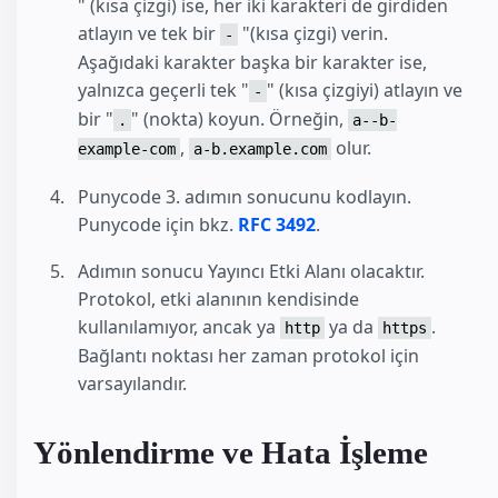
" (kısa çizgi) ise, her iki karakteri de girdiden
atlayın ve tek bir
"(kısa çizgi) verin.
-
Aşağıdaki karakter başka bir karakter ise,
yalnızca geçerli tek "
" (kısa çizgiyi) atlayın ve
-
bir "
" (nokta) koyun. Örneğin,
.
a--b-
,
olur.
example-com
a-b.example.com
Punycode 3. adımın sonucunu kodlayın.
Punycode için bkz.
RFC 3492
.
Adımın sonucu Yayıncı Etki Alanı olacaktır.
Protokol, etki alanının kendisinde
kullanılamıyor, ancak ya
ya da
.
http
https
Bağlantı noktası her zaman protokol için
varsayılandır.
Yönlendirme ve Hata İşleme