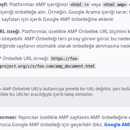
şfi
: Platformlar AMP içeriğinizi
veya
e
<html ⚡>
<html amp>
 içeriği önbelleğe alın. Örneğin, Google Arama içeriği tarar;
sayfaları için içerik Google AMP önbelleğine eklenir.
RL isteği
: Platformlar, özellikle AMP Önbellek URL biçimini 
 isteyebilir. AMP Önbelleği ters proxy görevi görür, bu nede
ştiğinde sayfanın otomatik olarak önbelleğe alınmasına nede
 Önbellek URL örneği:
https://foo-
project.org/c/s/foo.com/amp_document.html
–
AMP Önbellek URL'si kullanıcıya yönelik bir URL değildir, yani kull
likle bu URL'ler aracılığıyla içerik talep etmezler.
lenmesi
: Yayıncılar özellikle AMP sayfasını AMP önbelleğine e
nızca Google AMP önbelleği için geçerlidir (bkz.
Google AMP