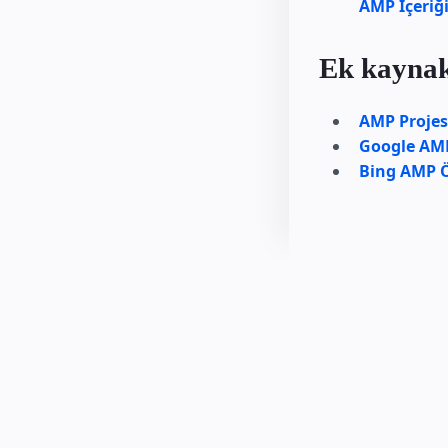
AMP İçeriğ
Ek kaynak
AMP Projes
Google AMP
Bing AMP Ö