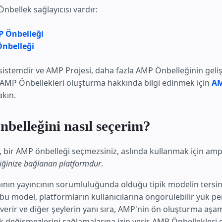
nbellek sağlayıcısı vardır:
 Önbelleği
nbelleği
istemdir ve AMP Projesi, daha fazla AMP Önbelleğinin gelişt
. AMP Önbellekleri oluşturma hakkında bilgi edinmek için
AM
kın.
belleğini nasıl seçerim?
k, bir AMP önbelleği seçmezsiniz, aslında kullanmak için amp
riğinize bağlanan platformdur
.
mının yayıncının sorumluluğunda olduğu tipik modelin tersine
 bu model, platformların kullanıcılarına öngörülebilir yük p
verir ve diğer şeylerin yanı sıra, AMP'nin ön oluşturma aşa
lik değişmezlerini sağlamalarına izin verir. AMP Önbellekleri