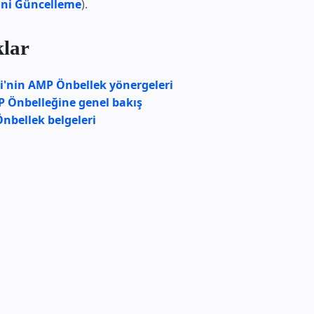
ini Güncelleme
).
lar
i'nin AMP Önbellek yönergeleri
 Önbelleğine genel bakış
nbellek belgeleri