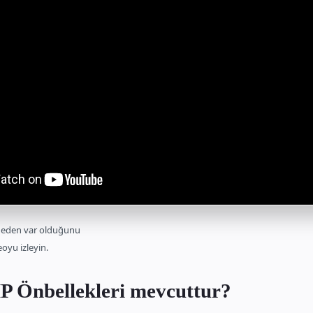
neden var olduğunu
oyu izleyin.
 Önbellekleri mevcuttur?