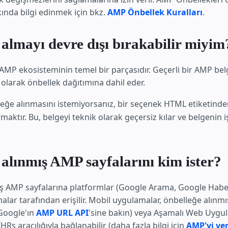
kında bilgi edinmek için bkz.
AMP Önbellek Kuralları
.
almayı devre dışı bırakabilir miyim
AMP ekosisteminin temel bir parçasıdır. Geçerli bir AMP bel
olarak önbellek dağıtımına dahil eder.
leğe alınmasını istemiyorsanız, bir seçenek HTML etiketind
rmaktır. Bu, belgeyi teknik olarak geçersiz kılar ve belgenin iş
alınmış AMP sayfalarını kim ister?
ş AMP sayfalarına platformlar (Google Arama, Google Haberl
lar tarafından erişilir. Mobil uygulamalar, önbelleğe alınm
(Google'ın
AMP URL API
'sine bakın) veya Aşamalı Web Uygu
Rs aracılığıyla bağlanabilir (daha fazla bilgi için
AMP'yi ve