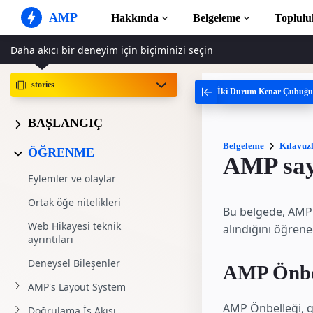
AMP
Hakkında
Belgeleme
Toplulu
Daha akıcı bir deneyim için biçiminizi seçin
AMP Web Siteleri
Kusursuz web deneyimleri
oluşturun
stories
İki Durum Kenar Çubuğu
Kılavuzlar ve Öğre
AMP'yi kullanmaya
Web Stories
Herkes için Pratik Hikayeler
BAŞLANGIÇ
Bileşenler
Eksiksiz AMP kütü
Belgeleme
Kılavuzl
AMP Reklamları
ÖĞRENME
AMP sayf
Web'de süper hızlı reklamlar
Örnekler
Eylemler ve olaylar
Hands-on introdu
AMP E-postası
Yeni nesil e-posta
Ortak öğe nitelikleri
Bu belgede, AMP 
Kurslar
Ücretsiz kurslarla
Web Hikayesi teknik
alındığını öğrene
ayrıntıları
Şablonlar
Kullanıma hazır
Deneysel Bileşenler
AMP Önbel
AMP's Layout System
Araçlar
Oluşturmaya başl
AMP Önbelleği, g
Doğrulama İş Akışı