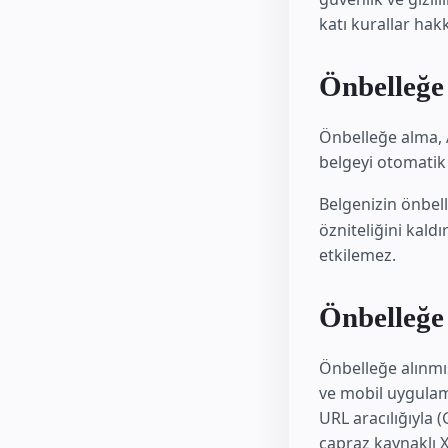
katı kurallar hak
Önbelleğe 
Önbelleğe alma, 
belgeyi otomatik 
Belgenizin önbel
özniteliğini kaldı
etkilemez.
Önbelleğe 
Önbelleğe alınmı
ve mobil uygulama
URL aracılığıyla 
çapraz kaynaklı XH