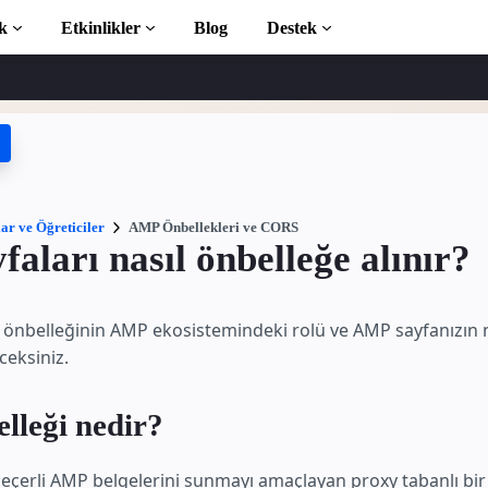
k
Etkinlikler
Blog
Destek
ticiler
 başlayın
phanesi
ar ve Öğreticiler
AMP Önbellekleri ve CORS
aları nasıl önbelleğe alınır?
ction to AMP
önbelleğinin AMP ekosistemindeki rolü ve AMP sayfanızın n
 AMP öğrenin
ceksiniz.
leği nedir?
ayın
eçerli AMP belgelerini sunmayı amaçlayan proxy tabanlı bir 