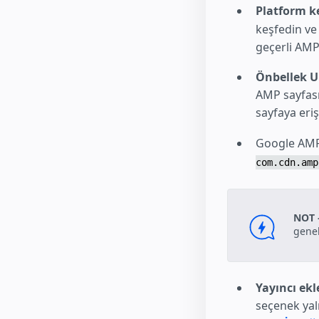
Platform ke
keşfedin ve
geçerli AMP 
Önbellek U
AMP sayfası
sayfaya eri
Google AMP
com.cdn.amp
NOT 
genel
Yayıncı ek
seçenek yal