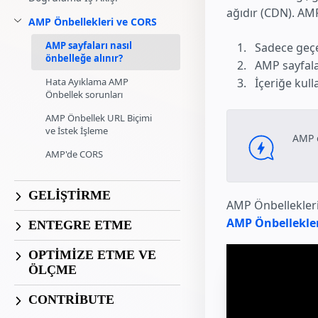
ağıdır (CDN). AMP
AMP Önbellekleri ve CORS
AMP sayfaları nasıl
Sadece geçe
önbelleğe alınır?
AMP sayfala
İçeriğe kull
Hata Ayıklama AMP
Önbellek sorunları
AMP Önbellek URL Biçimi
ve İstek İşleme
AMP e
AMP'de CORS
GELIŞTIRME
AMP Önbellekleri
AMP Önbellekler
ENTEGRE ETME
OPTİMİZE ETME VE
ÖLÇME
CONTRIBUTE