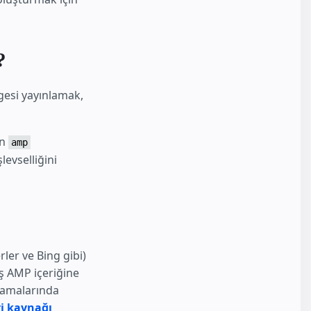
?
gesi yayınlamak,
en
amp
levselliğini
er ve Bing gibi)
ış AMP içeriğine
lamalarında
ri kaynağı