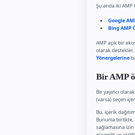
Şu anda iki AMP Ö
Google AMP
Bing AMP Ö
AMP açık bir ekos
olarak destekler
Yönergelerine
ba
Bir AMP ön
Bir yayıncı olara
(varsa) seçen
içe
Bu, içerik dağıtı
Bununla birlikte,
sağlamasına izin 
güvenlik ve gizli