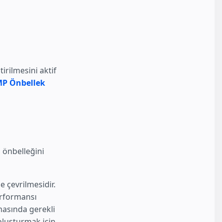
irilmesini aktif
P Önbellek
 önbelleğini
 çevrilmesidir.
erformansı
masında gerekli
 oluşturmak için