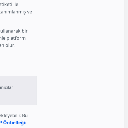
tiketi ile
 tanımlanmış ve
kullanarak bir
nle platform
n olur.
anıcılar
kleyebilir. Bu
 Önbelleği: