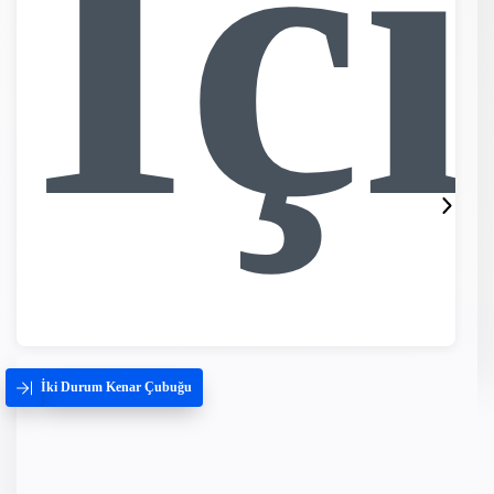
İç
İki Durum Kenar Çubuğu