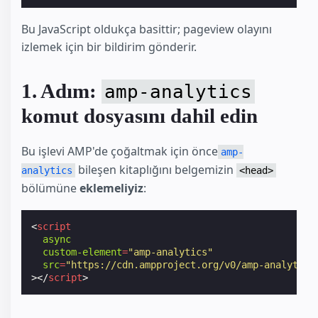
Bu JavaScript oldukça basittir; pageview olayını
izlemek için bir bildirim gönderir.
1. Adım:
amp-analytics
komut dosyasını dahil edin
Bu işlevi AMP'de çoğaltmak için önce
amp-
bileşen kitaplığını belgemizin
analytics
<head>
bölümüne
eklemeliyiz
:
<
script
async
custom-element
=
"amp-analytics"
src
=
"https://cdn.ampproject.org/v0/amp-analytics
></
script
>