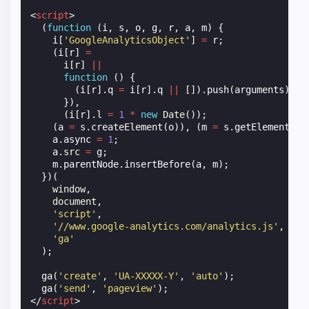
<
script
>
(
function
(
i
,
s
,
o
,
g
,
r
,
a
,
m
)
{
i
[
'GoogleAnalyticsObject'
]
=
r
;
(
i
[
r
]
=
i
[
r
]
||
function
()
{
(
i
[
r
].
q
=
i
[
r
].
q
||
[]).
push
(
arguments
);
}),
(
i
[
r
].
l
=
1
*
new
Date
());
(
a
=
s
.
createElement
(
o
)),
(
m
=
s
.
getElementsBy
a
.
async
=
1
;
a
.
src
=
g
;
m
.
parentNode
.
insertBefore
(
a
,
m
);
})(
window
,
document
,
'script'
,
'//www.google-analytics.com/analytics.js'
,
'ga'
);
ga
(
'create'
,
'UA-XXXXX-Y'
,
'auto'
);
ga
(
'send'
,
'pageview'
);
</
script
>