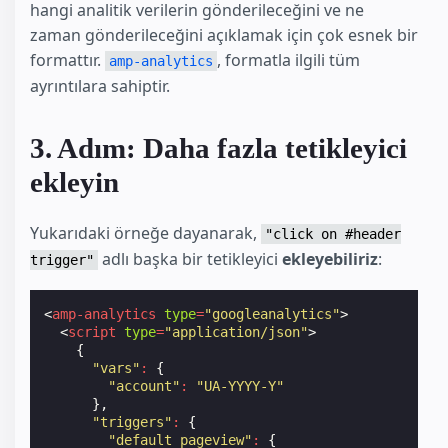
hangi analitik verilerin gönderileceğini ve ne
zaman gönderileceğini açıklamak için çok esnek bir
formattır.
, formatla ilgili tüm
amp-analytics
ayrıntılara sahiptir.
3. Adım: Daha fazla tetikleyici
ekleyin
Yukarıdaki örneğe dayanarak,
"click on #header
adlı başka bir tetikleyici
ekleyebiliriz
:
trigger"
<
amp-analytics
type
=
"googleanalytics"
>
<
script
type
=
"application/json"
>
{
"vars"
:
{
"account"
:
"UA-YYYY-Y"
},
"triggers"
:
{
"default pageview"
:
{