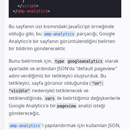
}
</
script
>
</
amp-analytics
>
Bu sayfanın üst kısmındaki JavaScript örneğinde
olduğu gibi, bu
parçacığı, Google
amp-analytics
Analytics'e bir sayfanın görüntülendiğini belirten
bir bildirim gönderecektir.
Bunu belirtmek için,
olarak
type
googleanalytics
ayarladık ve ardından JSON'da "default pageview"
adını verdiğimiz bir tetikleyici oluşturduk. Bu
tetikleyici, sayfa görünür olduğunda (
"on":
nedeniyle) tetiklenecek ve
"visible"
tetiklendiğinde,
ile belirttiğimiz değişkenlerle
vars
Google Analytics'e bir
analizi isteği
pageview
göndereceğiz.
'i yapılandırmak için kullanılan JSON,
amp-analytics