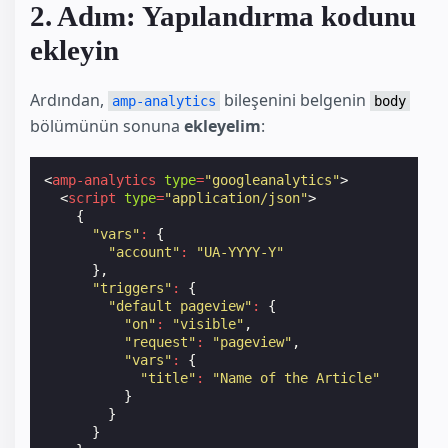
2. Adım: Yapılandırma kodunu
ekleyin
Ardından,
bileşenini belgenin
amp-analytics
body
bölümünün sonuna
ekleyelim
:
<
amp-analytics
type
=
"googleanalytics"
>
<
script
type
=
"application/json"
>
{
"vars"
:
{
"account"
:
"UA-YYYY-Y"
},
"triggers"
:
{
"default pageview"
:
{
"on"
:
"visible"
,
"request"
:
"pageview"
,
"vars"
:
{
"title"
:
"Name of the Article"
}
}
}