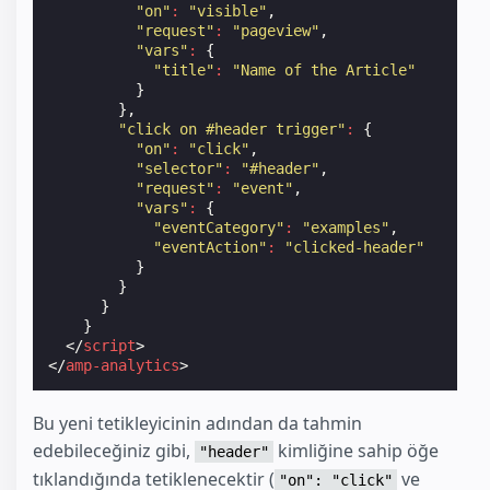
"on"
:
"visible"
,
"request"
:
"pageview"
,
"vars"
:
{
"title"
:
"Name of the Article"
}
},
"click on #header trigger"
:
{
"on"
:
"click"
,
"selector"
:
"#header"
,
"request"
:
"event"
,
"vars"
:
{
"eventCategory"
:
"examples"
,
"eventAction"
:
"clicked-header"
}
}
}
}
</
script
>
</
amp-analytics
>
Bu yeni tetikleyicinin adından da tahmin
edebileceğiniz gibi,
kimliğine sahip öğe
"header"
tıklandığında tetiklenecektir (
ve
"on": "click"