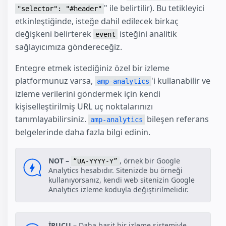
" ile belirtilir). Bu tetikleyici
"selector": "#header"
etkinleştiğinde, isteğe dahil edilecek birkaç
değişkeni belirterek
isteğini analitik
event
sağlayıcımıza göndereceğiz.
Entegre etmek istediğiniz özel bir izleme
platformunuz varsa,
'i kullanabilir ve
amp-analytics
izleme verilerini göndermek için kendi
kişiselleştirilmiş URL uç noktalarınızı
tanımlayabilirsiniz.
bileşen referans
amp-analytics
belgelerinde daha fazla bilgi edinin.
NOT –
, örnek bir Google
“UA-YYYY-Y”
Analytics hesabıdır. Sitenizde bu örneği
kullanıyorsanız, kendi web sitenizin Google
Analytics izleme koduyla değiştirilmelidir.
İPUCU –
Daha basit bir izleme sistemiyle