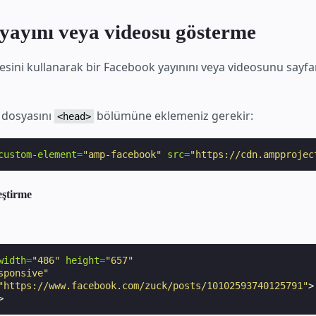
yayını veya videosu gösterme
sini kullanarak bir Facebook yayınını veya videosunu sayfa
 dosyasını
bölümüne eklemeniz gerekir:
<head>
custom-element
=
"amp-facebook"
src
=
"https://cdn.ampprojec
eştirme
width
=
"486"
height
=
"657"
sponsive"
"https://www.facebook.com/zuck/posts/10102593740125791"
>
>