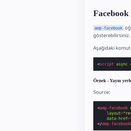
Facebook 
öğe
amp-facebook
gösterebilirsiniz.
Aşağıdaki komut
<
script
async
Örnek - Yayın yerl
Source:
<
amp-facebook
layout
=
"re
data-href
=
</
amp-facebook