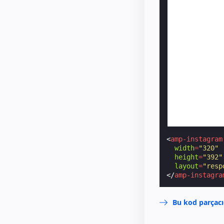
<
amp-instagram
width
=
"320"
height
=
"392"
layout
=
"resp
</
amp-instagra
Bu kod parçacı