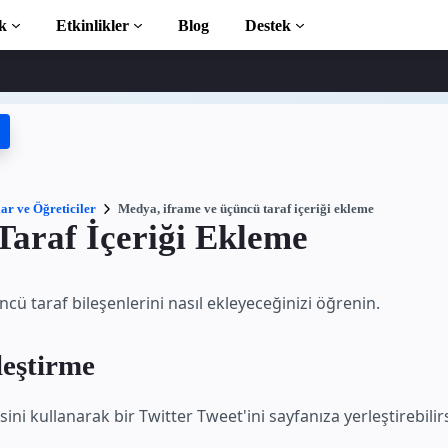
k
Etkinlikler
Blog
Destek
ticiler
 başlayın
phanesi
ar ve Öğreticiler
Medya, iframe ve üçüncü taraf içeriği ekleme
Taraf İçeriği Ekleme
ction to AMP
ncü taraf bileşenlerini nasıl ekleyeceğinizi öğrenin.
 AMP öğrenin
leştirme
ini kullanarak bir Twitter Tweet'ini sayfanıza yerleştirebilirs
ayın