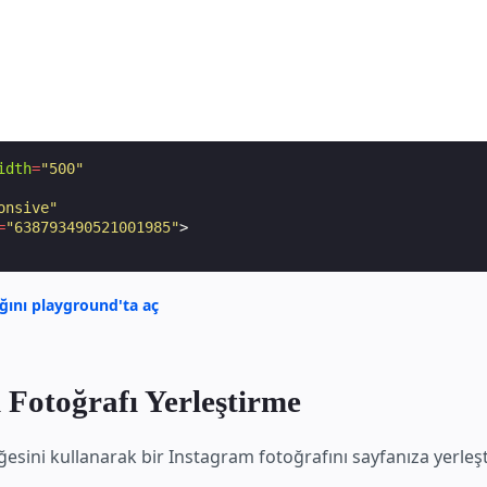
idth
=
"500"
onsive"
=
"638793490521001985"
>
ğını playground'ta aç
 Fotoğrafı Yerleştirme
esini kullanarak bir Instagram fotoğrafını sayfanıza yerleşti