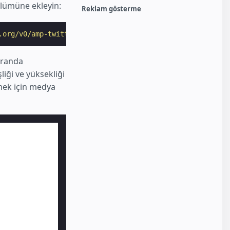
lümüne ekleyin:
Reklam gösterme
.org/v0/amp-twitter-0.1.js"
></
script
>
 oranda
iği ve yüksekliği
çmek için medya