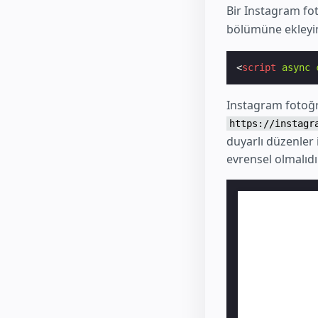
Bir Instagram fo
bölümüne ekleyi
<
script
async
Instagram fotoğr
https://instagr
duyarlı düzenler 
evrensel olmalıdı