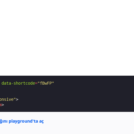
data-shortcode
=
"fBwFP"
onsive"
>
m
>
ğını playground'ta aç