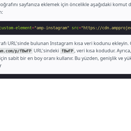
toğrafını sayfanıza eklemek için öncelikle aşağıdaki komut 
n:
custom-element
=
"amp-instagram"
src
=
"https://cdn.ampproje
afı URL'sinde bulunan Instagram kısa veri kodunu ekleyin.
URL'sindeki
, veri kısa kodudur. Ayrıc
am.com/p/fBwFP
fBwFP
için sabit bir en boy oranı kullanır. Bu yüzden, genişlik ve yü
r