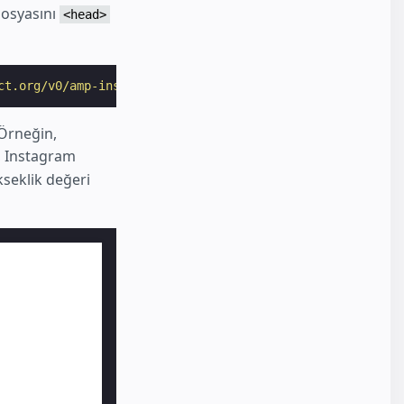
dosyasını
<head>
ct.org/v0/amp-instagram-0.1.js"
></
script
>
 Örneğin,
a, Instagram
kseklik değeri