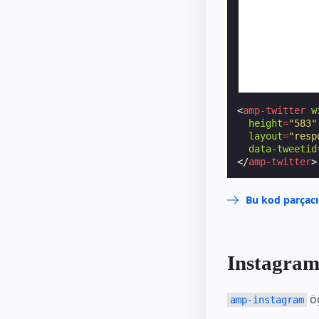
<
amp-twitter
w
height
=
"583"
layout
=
"resp
data-tweetid
</
amp-twitter
>
Bu kod parçacı
Instagram
öğ
amp-instagram