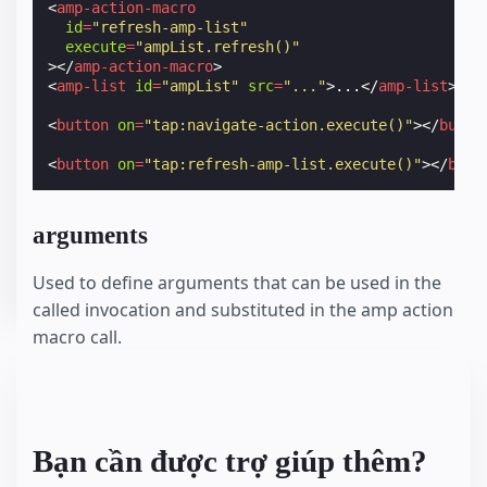
<
amp-action-macro
id
=
"refresh-amp-list"
execute
=
"ampList.refresh()"
></
amp-action-macro
>
<
amp-list
id
=
"ampList"
src
=
"..."
>
...
</
amp-list
>
<
button
on
=
"tap:navigate-action.execute()"
></
butto
<
button
on
=
"tap:refresh-amp-list.execute()"
></
butt
arguments
Used to define arguments that can be used in the
called invocation and substituted in the amp action
macro call.
Bạn cần được trợ giúp thêm?