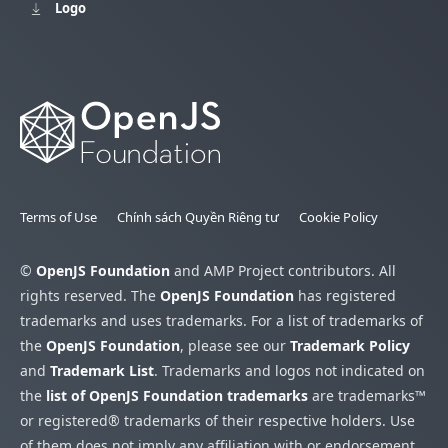
Logo
Terms of Use
Chính sách Quyền Riêng tư
Cookie Policy
©
OpenJS Foundation
and AMP Project contributors. All
rights reserved. The
OpenJS Foundation
has registered
trademarks and uses trademarks. For a list of trademarks of
the
OpenJS Foundation
, please see our
Trademark Policy
and
Trademark List
. Trademarks and logos not indicated on
the
list of OpenJS Foundation trademarks
are trademarks™
or registered® trademarks of their respective holders. Use
of them does not imply any affiliation with or endorsement