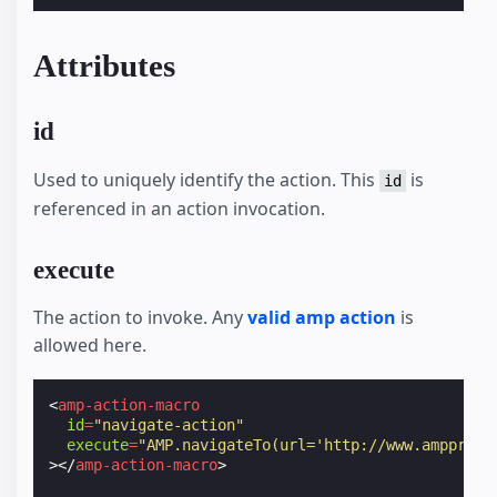
Attributes
id
Used to uniquely identify the action. This
is
id
referenced in an action invocation.
execute
The action to invoke. Any
valid amp action
is
allowed here.
<
amp-action-macro
id
=
"navigate-action"
execute
=
"AMP.navigateTo(url='http://www.ampproje
></
amp-action-macro
>