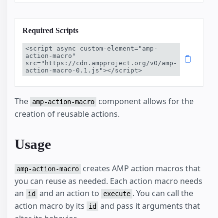
Required Scripts
<script async custom-element="amp-
action-macro" 
src="https://cdn.ampproject.org/v0/amp-
action-macro-0.1.js"></script>
The
component allows for the
amp-action-macro
creation of reusable actions.
Usage
creates AMP action macros that
amp-action-macro
you can reuse as needed. Each action macro needs
an
and an action to
. You can call the
id
execute
action macro by its
and pass it arguments that
id