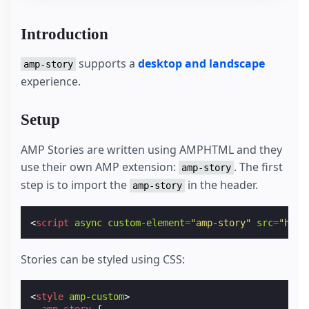
Introduction
supports a
desktop and landscape
amp-story
experience.
Setup
AMP Stories are written using AMPHTML and they
use their own AMP extension:
. The first
amp-story
step is to import the
in the header.
amp-story
<
script
async
custom-element
=
"amp-story"
src
=
"http
Stories can be styled using CSS:
<
style
amp-custom
>
amp-story
{