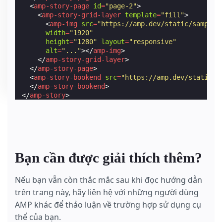
<
amp-story-page
id
=
"page-2"
>
<
amp-story-grid-layer
template
=
"fill"
>
<
amp-img
src
=
"https://amp.dev/static/samples
width
=
"1920"
height
=
"1280"
layout
=
"responsive"
alt
=
"..."
></
amp-img
>
</
amp-story-grid-layer
>
</
amp-story-page
>
<
amp-story-bookend
src
=
"https://amp.dev/static/s
</
amp-story-bookend
>
</
amp-story
>
Bạn cần được giải thích thêm?
Nếu bạn vẫn còn thắc mắc sau khi đọc hướng dẫn
trên trang này, hãy liên hệ với những người dùng
AMP khác để thảo luận về trường hợp sử dụng cụ
thể của bạn.