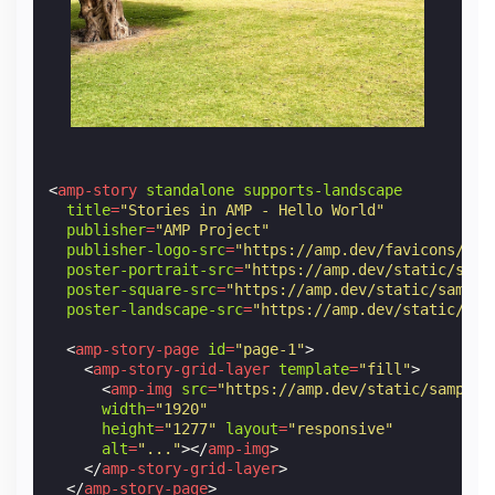
<
amp-story
standalone
supports-landscape
title
=
"Stories in AMP - Hello World"
publisher
=
"AMP Project"
publisher-logo-src
=
"https://amp.dev/favicons/coa
poster-portrait-src
=
"https://amp.dev/static/samp
poster-square-src
=
"https://amp.dev/static/sample
poster-landscape-src
=
"https://amp.dev/static/sam
<
amp-story-page
id
=
"page-1"
>
<
amp-story-grid-layer
template
=
"fill"
>
<
amp-img
src
=
"https://amp.dev/static/samples
width
=
"1920"
height
=
"1277"
layout
=
"responsive"
alt
=
"..."
></
amp-img
>
</
amp-story-grid-layer
>
</
amp-story-page
>