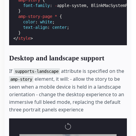
font-family
:
-
apple-system
,
BlinkMacSystemFont
}
amp-story-page
*
{
color
:
white
;
text-align
:
center
;
}
</
style
>
Desktop and landscape support
If
attribute is specified on the
supports-landscape
element, it will: - allow the story to be
amp-story
seen when a mobile device is held in a landscape
orientation - change the desktop experience to an
immersive full bleed mode, replacing the default
three portrait panels experience