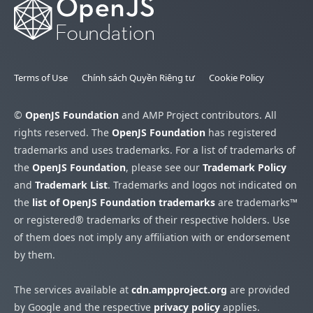
Terms of Use
Chính sách Quyền Riêng tư
Cookie Policy
©
OpenJS Foundation
and AMP Project contributors. All
rights reserved. The
OpenJS Foundation
has registered
trademarks and uses trademarks. For a list of trademarks of
the
OpenJS Foundation
, please see our
Trademark Policy
and
Trademark List
. Trademarks and logos not indicated on
the
list of OpenJS Foundation trademarks
are trademarks™
or registered® trademarks of their respective holders. Use
of them does not imply any affiliation with or endorsement
by them.
The services available at
cdn.ampproject.org
are provided
by Google and the respective
privacy policy
applies.