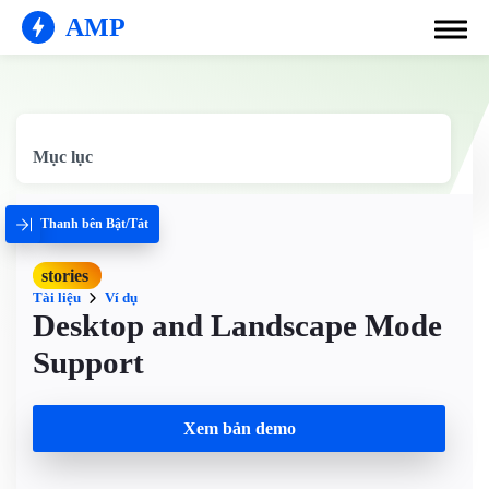
AMP
Mục lục
Thanh bên Bật/Tắt
stories
Tài liệu
Ví dụ
Desktop and Landscape Mode
Support
Xem bản demo