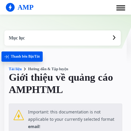
AMP
Mục lục
Thanh bên Bật/Tắt
Tài liệu
Hướng dẫn & Tập luyện
Giới thiệu về quảng cáo
AMPHTML
Important: this documentation is not
applicable to your currently selected format
email
!