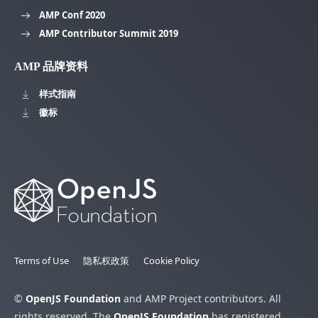
AMP Conf 2020
AMP Contributor Summit 2019
AMP 品牌资料
样式指南
徽标
Terms of Use
隐私权政策
Cookie Policy
©
OpenJS Foundation
and AMP Project contributors. All
rights reserved. The
OpenJS Foundation
has registered