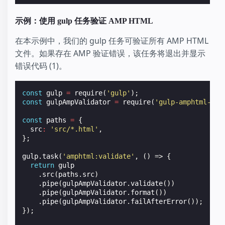
示例：使用 gulp 任务验证 AMP HTML
在本示例中，我们的 gulp 任务可验证所有 AMP HTML
文件。如果存在 AMP 验证错误，该任务将退出并显示
错误代码 (1)。
const
gulp
=
require
(
'gulp'
);
const
gulpAmpValidator
=
require
(
'gulp-amphtml-val
const
paths
=
{
src
:
'src/*.html'
,
};
gulp
.
task
(
'amphtml:validate'
,
()
=>
{
return
gulp
.
src
(
paths
.
src
)
.
pipe
(
gulpAmpValidator
.
validate
())
.
pipe
(
gulpAmpValidator
.
format
())
.
pipe
(
gulpAmpValidator
.
failAfterError
());
});