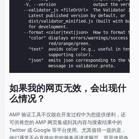
    -V, --version               output the version
    --validator_js <fileOrUrl>  The Validator Java
      Latest published version by default, or
      dist/validator_minified.js (built with build
      for development.
    --format <color|text|json>  How to format the 
      "color" displays errors/warnings/success in
              red/orange/green.
      "text"  avoids color (e.g., useful in termin
              supporting color).
      "json"  emits json corresponding to the Vali
              message in validator.proto.
如果我的网页无效，会出现什
么情况？
AMP 验证工具不仅能在开发过程中为您提供便利，还
可供将您的 AMP 网页集成到其内容与搜索结果中的
Twitter 或 Google 等平台使用。尤其值得一提的是，
他们通常不会直接向您的服务器请求网页，而是使用免