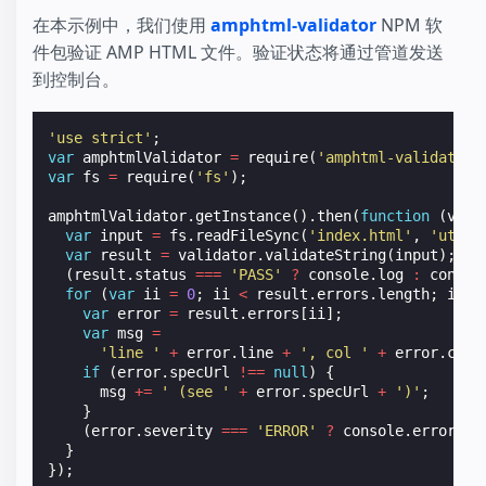
在本示例中，我们使用
amphtml-validator
NPM 软
件包验证 AMP HTML 文件。验证状态将通过管道发送
到控制台。
'use strict'
;
var
amphtmlValidator
=
require
(
'amphtml-validator'
var
fs
=
require
(
'fs'
);
amphtmlValidator
.
getInstance
().
then
(
function
(
vali
var
input
=
fs
.
readFileSync
(
'index.html'
,
'utf8'
var
result
=
validator
.
validateString
(
input
);
(
result
.
status
===
'PASS'
?
console
.
log
:
consol
for
(
var
ii
=
0
;
ii
<
result
.
errors
.
length
;
ii
++
var
error
=
result
.
errors
[
ii
];
var
msg
=
'line '
+
error
.
line
+
', col '
+
error
.
col
if
(
error
.
specUrl
!==
null
)
{
msg
+=
' (see '
+
error
.
specUrl
+
')'
;
}
(
error
.
severity
===
'ERROR'
?
console
.
error
:
}
});