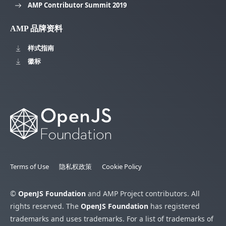
AMP Contributor Summit 2019
AMP 品牌资料
样式指南
徽标
Terms of Use
隐私权政策
Cookie Policy
©
OpenJS Foundation
and AMP Project contributors. All
rights reserved. The
OpenJS Foundation
has registered
trademarks and uses trademarks. For a list of trademarks of