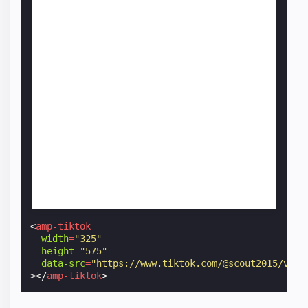
<
amp-tiktok
width
=
"325"
height
=
"575"
data-src
=
"https://www.tiktok.com/@scout2015/vide
></
amp-tiktok
>