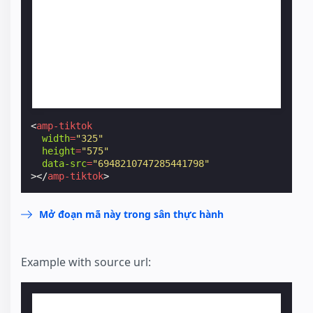
<
amp-tiktok
width
=
"325"
height
=
"575"
data-src
=
"6948210747285441798"
></
amp-tiktok
>
Mở đoạn mã này trong sân thực hành
Example with source url: