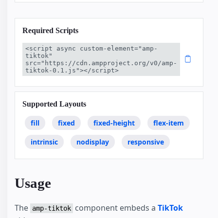
Required Scripts
<script async custom-element="amp-
tiktok" 
src="https://cdn.ampproject.org/v0/amp-
tiktok-0.1.js"></script>
Supported Layouts
fill
fixed
fixed-height
flex-item
intrinsic
nodisplay
responsive
Usage
The
component embeds a
TikTok
amp-tiktok