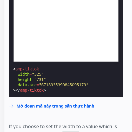
<
amp-tiktok
width
=
"325"
height
=
"731"
data-src
=
"6718335390845095173"
></
amp-tiktok
>
Mở đoạn mã này trong sân thực hành
If you choose to set the width to a value which is