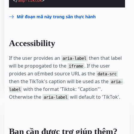
</
amp-tiktok
>
Mở đoạn mã này trong sân thực hành
Accessibility
If the user provides an
then that label
aria-label
will be propogated to the
. If the user
iframe
proides an oEmbed source URL as the
data-src
then the TikTok's caption will be used as the
aria-
with the format 'Tiktok: "Caption"'.
label
Otherwise the
will default to 'TikTok'.
aria-label
Bạn cần được trợ giúp thêm?