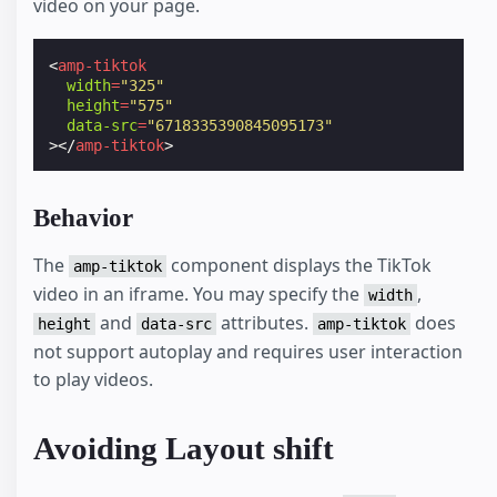
video on your page.
<
amp-tiktok
width
=
"325"
height
=
"575"
data-src
=
"6718335390845095173"
></
amp-tiktok
>
Behavior
The
component displays the TikTok
amp-tiktok
video in an iframe. You may specify the
,
width
and
attributes.
does
height
data-src
amp-tiktok
not support autoplay and requires user interaction
to play videos.
Avoiding Layout shift