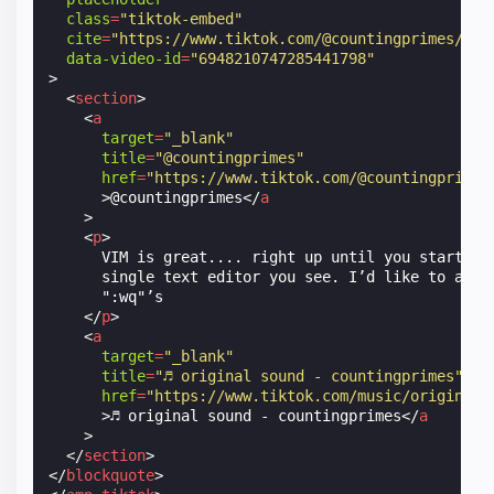
class
=
"tiktok-embed"
cite
=
"https://www.tiktok.com/@countingprimes/vid
data-video-id
=
"6948210747285441798"
>
<
section
>
<
a
target
=
"_blank"
title
=
"@countingprimes"
href
=
"https://www.tiktok.com/@countingprimes
>
@countingprimes
</
a
>
<
p
>
      VIM is great.... right up until you start typ
      single text editor you see. I’d like to apolo
      ":wq"’s

</
p
>
<
a
target
=
"_blank"
title
=
"♬ original sound - countingprimes"
href
=
"https://www.tiktok.com/music/original-
>
♬ original sound - countingprimes
</
a
>
</
section
>
</
blockquote
>