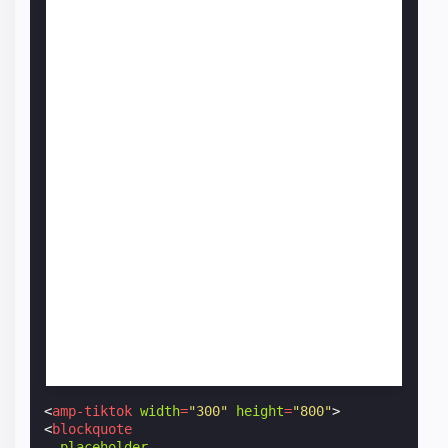
<
amp-tiktok
width
=
"300"
height
=
"800"
>
<
blockquote
placeholder