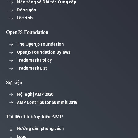
Nền tảng và Đối tác Cung cấp
Đóng góp
Lộ trình
OpenJS Foundation
The OpenJS Foundation
OpenJS Foundation Bylaws
Trademark Policy
Trademark List
Sự kiện
Hội nghị AMP 2020
AMP Contributor Summit 2019
Tài liệu Thương hiệu AMP
Hướng dẫn phong cách
Logo