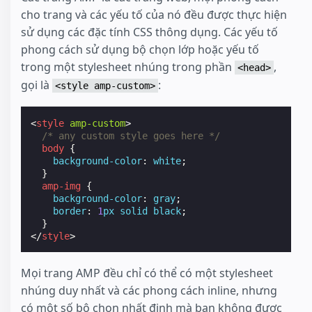
cho trang và các yếu tố của nó đều được thực hiện
sử dụng các đặc tính CSS thông dụng. Các yếu tố
phong cách sử dụng bộ chọn lớp hoặc yếu tố
trong một stylesheet nhúng trong phần
,
<head>
gọi là
:
<style amp-custom>
<
style
amp-custom
>
/* any custom style goes here */
body
{
background-color
:
white
;
}
amp-img
{
background-color
:
gray
;
border
:
1
px
solid
black
;
}
</
style
>
Mọi trang AMP đều chỉ có thể có một stylesheet
nhúng duy nhất và các phong cách inline, nhưng
có một số bộ chọn nhất định mà bạn không được