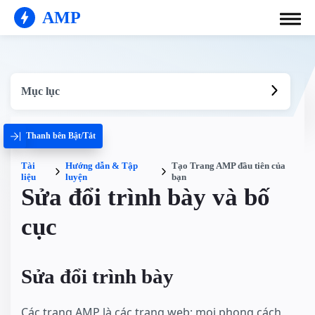
AMP
Mục lục
Thanh bên Bật/Tắt
Tài
Hướng dẫn & Tập
Tạo Trang AMP đầu tiên của
liệu
luyện
bạn
Sửa đổi trình bày và bố
cục
Sửa đổi trình bày
Các trang AMP là các trang web; mọi phong cách