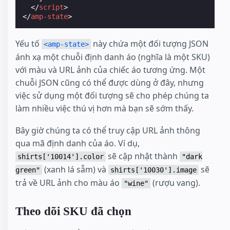
</
script
>
</
amp-state
>
Yếu tố
này chứa một đối tượng JSON
<amp-state>
ánh xạ một chuỗi định danh áo (nghĩa là một SKU)
với màu và URL ảnh của chiếc áo tương ứng. Một
chuỗi JSON cũng có thể được dùng ở đây, nhưng
việc sử dụng một đối tượng sẽ cho phép chúng ta
làm nhiều việc thú vị hơn mà bạn sẽ sớm thấy.
Bây giờ chúng ta có thể truy cập URL ảnh thông
qua mã định danh của áo. Ví dụ,
sẽ cập nhật thành
shirts['10014'].color
"dark
(xanh lá sẫm) và
sẽ
green"
shirts['10030'].image
trả về URL ảnh cho màu áo
(rượu vang).
"wine"
Theo dõi SKU đã chọn