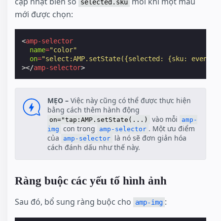
cập nhật biến số
mỗi khi một màu
selected.sku
mới được chọn:
<
amp-selector
name
=
"color"
on
=
"select:AMP.setState({selected: {sku: event.t
></
amp-selector
>
MẸO –
Việc này cũng có thể được thực hiện
bằng cách thêm hành động
vào mỗi
on="tap:AMP.setState(...)
amp-
con trong
. Một ưu điểm
img
amp-selector
của
là nó sẽ đơn giản hóa
amp-selector
cách đánh dấu như thế này.
Ràng buộc các yếu tố hình ảnh
Sau đó, bổ sung ràng buộc cho
:
amp-img