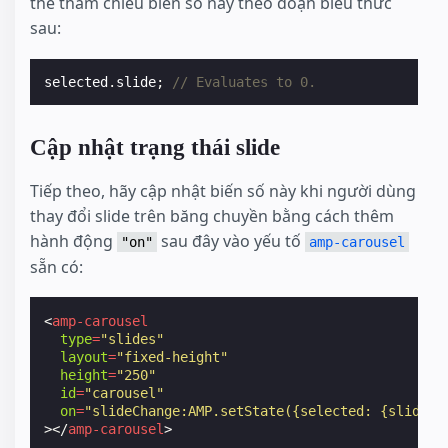
thể tham chiếu biến số này theo đoạn biểu thức
sau:
selected
.
slide
;
// Evaluates to 0.
Cập nhật trạng thái slide
Tiếp theo, hãy cập nhật biến số này khi người dùng
thay đổi slide trên băng chuyền bằng cách thêm
hành động
sau đây vào yếu tố
"on"
amp-carousel
sẵn có:
<
amp-carousel
type
=
"slides"
layout
=
"fixed-height"
height
=
"250"
id
=
"carousel"
on
=
"slideChange:AMP.setState({selected: {slide: 
></
amp-carousel
>