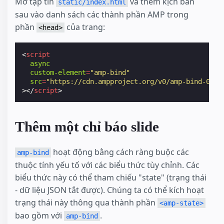
Mở tập tin
và thêm kịch bản
static/index.html
sau vào danh sách các thành phần AMP trong
phần
của trang:
<head>
<
script
async
custom-element
=
"amp-bind"
src
=
"https://cdn.ampproject.org/v0/amp-bind-0.1.
></
script
>
Thêm một chỉ báo slide
hoạt động bằng cách ràng buộc các
amp-bind
thuộc tính yếu tố với các biểu thức tùy chỉnh. Các
biểu thức này có thể tham chiếu "state" (trạng thái
- dữ liệu JSON tắt được). Chúng ta có thể kích hoạt
trạng thái này thông qua thành phần
<amp-state>
bao gồm với
.
amp-bind