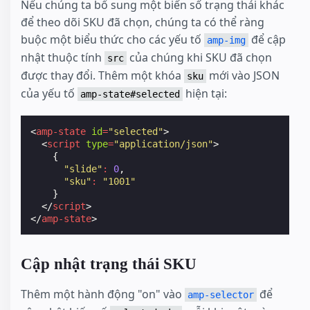
Nếu chúng ta bổ sung một biến số trạng thái khác
để theo dõi SKU đã chọn, chúng ta có thể ràng
buộc một biểu thức cho các yếu tố
để cập
amp-img
nhật thuộc tính
của chúng khi SKU đã chọn
src
được thay đổi. Thêm một khóa
mới vào JSON
sku
của yếu tố
hiện tại:
amp-state#selected
<
amp-state
id
=
"selected"
>
<
script
type
=
"application/json"
>
{
"slide"
:
0
,
"sku"
:
"1001"
}
</
script
>
</
amp-state
>
Cập nhật trạng thái SKU
Thêm một hành động "on" vào
để
amp-selector