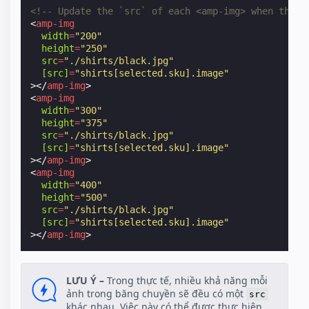
<!-- Update the `src` of each <amp-img> when the `
<
amp-img
width
=
"200"
height
=
"250"
src
=
"./shirts/black.jpg"
[src]
=
"shirts[selected.sku].image"
></
amp-img
>
<
amp-img
width
=
"300"
height
=
"375"
src
=
"./shirts/black.jpg"
[src]
=
"shirts[selected.sku].image"
></
amp-img
>
<
amp-img
width
=
"400"
height
=
"500"
src
=
"./shirts/black.jpg"
[src]
=
"shirts[selected.sku].image"
></
amp-img
>
LƯU Ý –
Trong thực tế, nhiều khả năng mỗi
ảnh trong băng chuyền sẽ đều có một
src
khác nhau. Việc này có thể được thực hiện