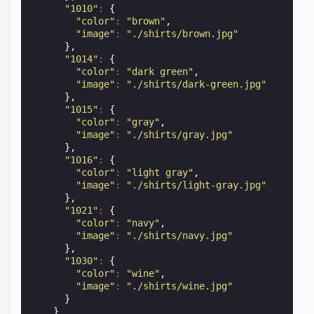
"1010"
:
{
"color"
:
"brown"
,
"image"
:
"./shirts/brown.jpg"
},
"1014"
:
{
"color"
:
"dark green"
,
"image"
:
"./shirts/dark-green.jpg"
},
"1015"
:
{
"color"
:
"gray"
,
"image"
:
"./shirts/gray.jpg"
},
"1016"
:
{
"color"
:
"light gray"
,
"image"
:
"./shirts/light-gray.jpg"
},
"1021"
:
{
"color"
:
"navy"
,
"image"
:
"./shirts/navy.jpg"
},
"1030"
:
{
"color"
:
"wine"
,
"image"
:
"./shirts/wine.jpg"
}
}