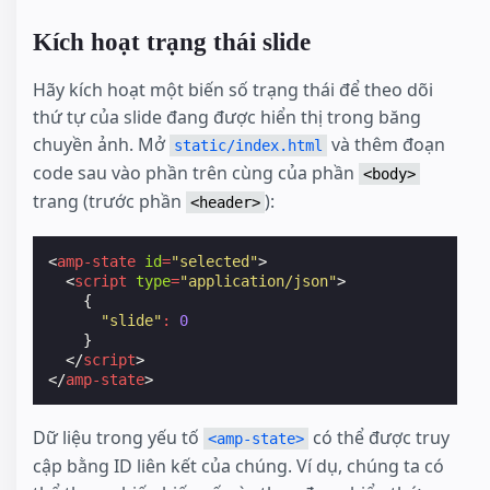
Kích hoạt trạng thái slide
Hãy kích hoạt một biến số trạng thái để theo dõi
thứ tự của slide đang được hiển thị trong băng
chuyền ảnh. Mở
và thêm đoạn
static/index.html
code sau vào phần trên cùng của phần
<body>
trang (trước phần
):
<header>
<
amp-state
id
=
"selected"
>
<
script
type
=
"application/json"
>
{
"slide"
:
0
}
</
script
>
</
amp-state
>
Dữ liệu trong yếu tố
có thể được truy
<amp-state>
cập bằng ID liên kết của chúng. Ví dụ, chúng ta có