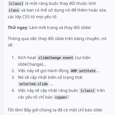
là một ràng buộc thay đổi thuộc tính
[class]
và bạn có thể sử dụng nó để thêm hoặc xóa
class
các lớp CSS từ mọi yếu tố.
Thử ngay
: Làm mới trang và thay đổi slide!
Thông qua việc thay đổi slide trên băng chuyền, nó
sẽ:
Kích hoạt
(sự kiện
slideChange event
slideChange)...
Việc này sẽ gọi hành động
...
AMP.setState
Nó sẽ cập nhật biến số trạng thái
...
selected.slide
Việc này sẽ cập nhật ràng buộc
trên
[class]
các yếu tố chỉ báo
!
<span>
Tốt lắm! Bây giờ chúng ta đã có một chỉ báo slide