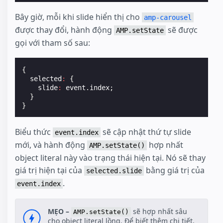
Bây giờ, mỗi khi slide hiển thị cho
amp-carousel
được thay đổi, hành động
sẽ được
AMP.setState
gọi với tham số sau:
{
selected
:
{
slide
:
event
.
index
;
}
}
Biểu thức
sẽ cập nhật thứ tự slide
event.index
mới, và hành động
hợp nhất
AMP.setState()
object literal này vào trạng thái hiện tại. Nó sẽ thay
giá trị hiện tại của
bằng giá trị của
selected.slide
.
event.index
MẸO –
sẽ hợp nhất sâu
AMP.setState()
cho object literal lồng. Để biết thêm chi tiết,