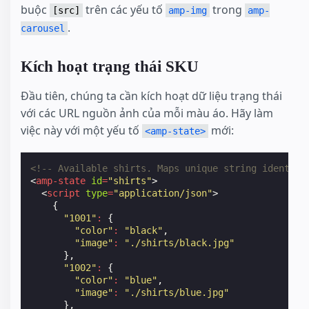
buộc
trên các yếu tố
trong
[src]
amp-img
amp-
.
carousel
Kích hoạt trạng thái SKU
Đầu tiên, chúng ta cần kích hoạt dữ liệu trạng thái
với các URL nguồn ảnh của mỗi màu áo. Hãy làm
việc này với một yếu tố
mới:
<amp-state>
<!-- Available shirts. Maps unique string identifi
<
amp-state
id
=
"shirts"
>
<
script
type
=
"application/json"
>
{
"1001"
:
{
"color"
:
"black"
,
"image"
:
"./shirts/black.jpg"
},
"1002"
:
{
"color"
:
"blue"
,
"image"
:
"./shirts/blue.jpg"
},