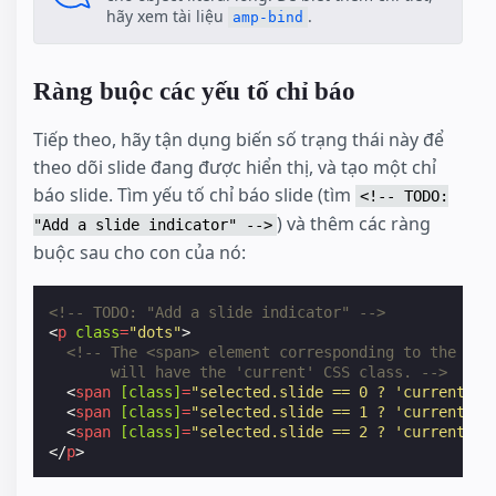
hãy xem tài liệu
.
amp-bind
Ràng buộc các yếu tố chỉ báo
Tiếp theo, hãy tận dụng biến số trạng thái này để
theo dõi slide đang được hiển thị, và tạo một chỉ
báo slide. Tìm yếu tố chỉ báo slide (tìm
<!-- TODO:
) và thêm các ràng
"Add a slide indicator" -->
buộc sau cho con của nó:
<!-- TODO: "Add a slide indicator" -->
<
p
class
=
"dots"
>
<!-- The <span> element corresponding to the cur
       will have the 'current' CSS class. -->
<
span
[class]
=
"selected.slide == 0 ? 'current' :
<
span
[class]
=
"selected.slide == 1 ? 'current' :
<
span
[class]
=
"selected.slide == 2 ? 'current' :
</
p
>