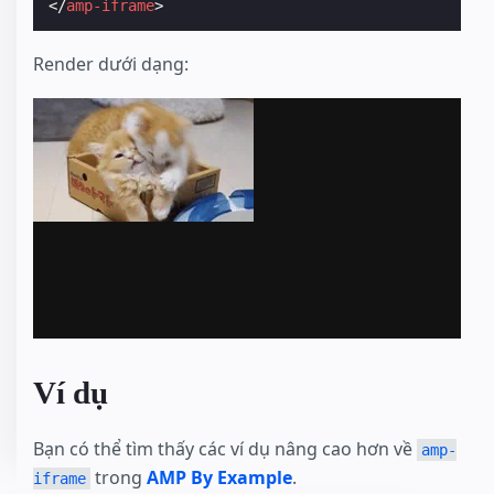
</
amp-iframe
>
Render dưới dạng:
Ví dụ
Bạn có thể tìm thấy các ví dụ nâng cao hơn về
amp-
trong
AMP By Example
.
iframe