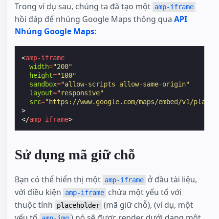
Trong ví dụ sau, chúng ta đã tạo một
amp-iframe
hồi đáp để nhúng Google Maps thông qua
API
Nhúng Google Maps
:
<
amp-iframe
width
=
"200"
height
=
"100"
sandbox
=
"allow-scripts allow-same-origin"
layout
=
"responsive"
src
=
"https://www.google.com/maps/embed/v1/place?
>
</
amp-iframe
>
Sử dụng mã giữ chỗ
Bạn có thể hiển thị một
ở đầu tài liệu,
amp-iframe
với điều kiện
chứa một yếu tố với
amp-iframe
thuộc tính
(mã giữ chỗ), (ví dụ, một
placeholder
yếu tố
) nó sẽ được render dưới dạng một
amp-img