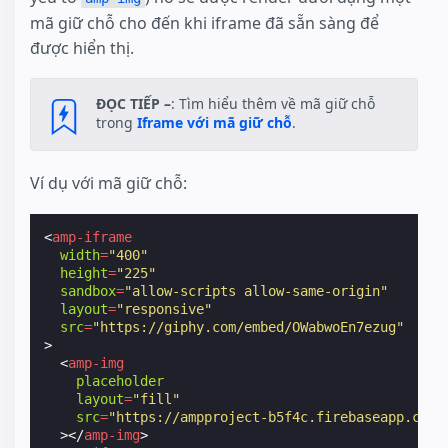
mã giữ chỗ cho đến khi iframe đã sẵn sàng để
được hiển thị.
ĐỌC TIẾP –
: Tìm hiểu thêm về mã giữ chỗ
trong
Iframe với mã giữ chỗ
.
Ví dụ với mã giữ chỗ:
<
amp-iframe
width
=
"400"
height
=
"225"
sandbox
=
"allow-scripts allow-same-origin"
layout
=
"responsive"
src
=
"https://giphy.com/embed/OWabwoEn7ezug"
>
<
amp-img
placeholder
layout
=
"fill"
src
=
"https://ampproject-b5f4c.firebaseapp.com/
></
amp-img
>