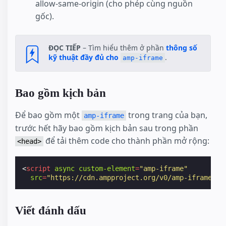
allow-same-origin (cho phép cùng nguồn
gốc).
ĐỌC TIẾP
– Tìm hiểu thêm ở phần
thông số
kỹ thuật đầy đủ cho
.
amp-iframe
Bao gồm kịch bản
Để bao gồm một
trong trang của bạn,
amp-iframe
trước hết hãy bao gồm kịch bản sau trong phần
để tải thêm code cho thành phần mở rộng:
<head>
<
script
async
custom-element
=
"amp-iframe"
src
=
"https://cdn.ampproject.org/v0/amp-iframe-0.
Viết đánh dấu