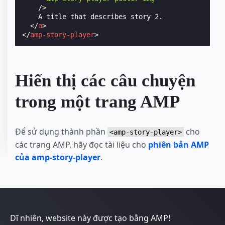
/>
    A title that describes story 2.

</
a
>
</
amp-story-player
>
Hiển thị các câu chuyện
trong một trang AMP
Để sử dụng thành phần
cho
<amp-story-player>
các trang AMP, hãy đọc tài liệu cho
phiên bản AMP
của amp-story-player
.
Dĩ nhiên, website này được tạo bằng AMP!