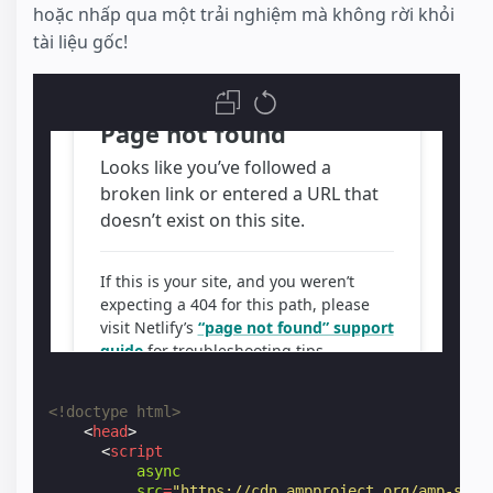
hoặc nhấp qua một trải nghiệm mà không rời khỏi
tài liệu gốc!
<!doctype html>
<
head
>
<
script
async
src
=
"https://cdn.ampproject.org/amp-stor