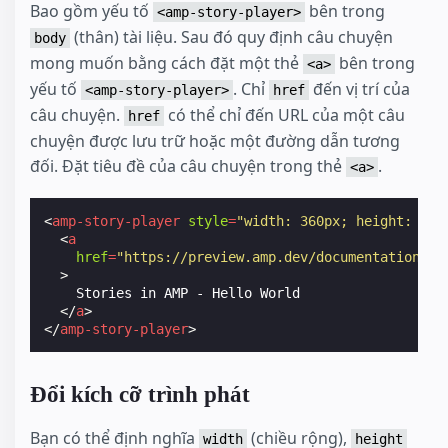
Bao gồm yếu tố
bên trong
<amp-story-player>
(thân) tài liệu. Sau đó quy định câu chuyện
body
mong muốn bằng cách đặt một thẻ
bên trong
<a>
yếu tố
. Chỉ
đến vị trí của
<amp-story-player>
href
câu chuyện.
có thể chỉ đến URL của một câu
href
chuyện được lưu trữ hoặc một đường dẫn tương
đối. Đặt tiêu đề của câu chuyện trong thẻ
.
<a>
<
amp-story-player
style
=
"width: 360px; height: 600
<
a
href
=
"https://preview.amp.dev/documentation/ex
>
    Stories in AMP - Hello World

</
a
>
</
amp-story-player
>
Đổi kích cỡ trình phát
Bạn có thể định nghĩa
(chiều rộng),
width
height