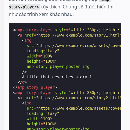
tùy thích. Chúng sẽ được hiển thị
story-player>
như các trình xem khác nhau.
<
amp-story-player
style
=
"width: 360px; height: 600
<
a
href
=
"https://www.example.com/story1.html"
>
<
img
src
=
"https://www.example.com/assets/cover1.h
loading
=
"lazy"
width
=
"100%"
height
=
"100%"
amp-story-player-poster-img
/>
    A title that describes story 1.

</
a
>
</
amp-story-player
>
<
amp-story-player
style
=
"width: 360px; height: 600
<
a
href
=
"https://www.example.com/story2.html"
>
<
img
src
=
"https://www.example.com/assets/cover2.h
loading
=
"lazy"
width
=
"100%"
height
=
"100%"
amp-story-player-poster-img