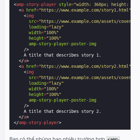
<
amp-story-player
style
=
"width: 360px; height: 600
<
a
href
=
"https://www.example.com/story1.html"
>
<
img
src
=
"https://www.example.com/assets/cover1.h
loading
=
"lazy"
width
=
"100%"
height
=
"100%"
amp-story-player-poster-img
/>
    A title that describes story 1.

</
a
>
<
a
href
=
"https://www.example.com/story2.html"
>
<
img
src
=
"https://www.example.com/assets/cover2.h
loading
=
"lazy"
width
=
"100%"
height
=
"100%"
amp-story-player-poster-img
/>
    A title that describes story 2.

</
a
>
</
amp-story-player
>
Bạn có thể nhúng bao nhiêu trường hợp
<amp-