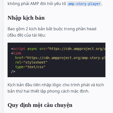
không phải AMP đòi hỏi yếu tố
.
amp-story-player
</
header
>
<
h1
>
          Article Title

Nhập kịch bản
</
h1
>
<
p
>
          Doggo ipsum smol wow very biscit length 
Bao gồm 2 kịch bản bắt buộc trong phần head
</
p
>
(đầu đề) của tài liệu:
<
amp-story-player
style
=
"width: 360px; hei
<
a
href
=
"https://preview.amp.dev/documentat
<
script
async
src
=
"https://cdn.ampproject.org/amp-
>
<
link
            Stories in AMP - Hello World

href
=
"https://cdn.ampproject.org/amp-story-playe
</
a
>
rel
=
"stylesheet"
</
amp-story-player
>
type
=
"text/css"
<
p
>
/>
          Such treat big ol pupper. Adorable doggo
</
p
>
</
body
>
Kịch bản đầu tiên nhập lôgic cho trình phát và kịch
</
html
>
bản thứ hai thiết lập phong cách mặc định.
Quy định một câu chuyện