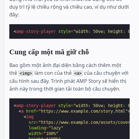
duy trì tỷ lệ chiều rộng và chiều cao, ví dụ như dưới
đây:
<
amp-story-player
style
=
"width: 50vw; height: 83.3
Cung cấp một mã giữ chỗ
Bao gồm một ảnh đại diện bằng cách thêm một
thẻ
làm con của thẻ
của câu chuyện với
<img>
<a>
cấu hình sau đây. Trình phát AMP Story sẽ hiển thị
ảnh này trong thời gian tải toàn bộ câu chuyện.
<
amp-story-player
style
=
"width: 50vw; height: 83.3
<
a
href
=
"https://www.example.com/story.html"
>
<
img
src
=
"https://www.example.com/assets/cover1.h
loading
=
"lazy"
width
=
"100%"