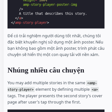
height
=
"100%"
amp-story-player-poster-img
/>
    A title that describes this story.

</
a
>
</
amp-story-player
>
Để có trải nghiệm người dùng tốt nhất, chúng tôi
đặc biệt khuyến nghị sử dụng một ảnh poster. Nếu
bạn không bao gồm một ảnh poster, trình phát câu
chuyện sẽ hiển thị một con quay tải với nền xám.
Nhúng nhiều câu chuyện
You may add multiple stories in the same
<amp-
element by defining multiple
story-player>
<a>
tags. The player presents the second story’s cover
page after user’s tap through the first.