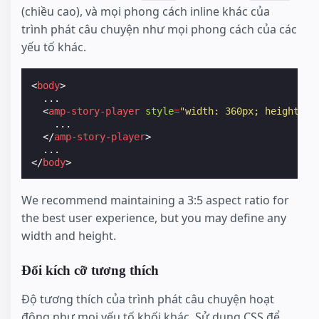
(chiều cao), và mọi phong cách inline khác của
trình phát câu chuyện như mọi phong cách của các
yếu tố khác.
<
body
>
  ...

<
amp-story-player
style
=
"width: 360px; height: 6
    ...

</
amp-story-player
>
</
body
>
We recommend maintaining a 3:5 aspect ratio for
the best user experience, but you may define any
width and height.
Đổi kích cỡ tương thích
Độ tương thích của trình phát câu chuyện hoạt
động như mọi yếu tố khối khác. Sử dụng CSS để