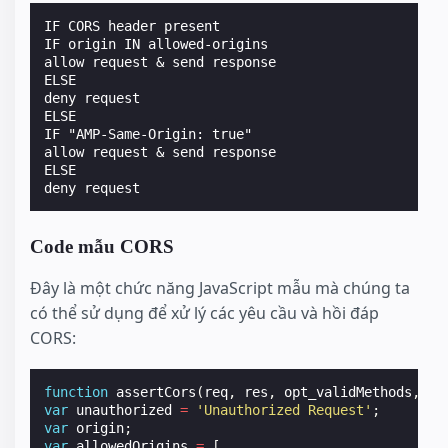
IF CORS header present

IF origin IN allowed-origins

allow request & send response

ELSE

deny request

ELSE

IF "AMP-Same-Origin: true"

allow request & send response

ELSE

Code mẫu CORS
Đây là một chức năng JavaScript mẫu mà chúng ta
có thể sử dụng để xử lý các yêu cầu và hồi đáp
CORS:
function
assertCors
(
req
,
res
,
opt_validMethods
,
op
var
unauthorized
=
'Unauthorized Request'
;
var
origin
;
var
allowedOrigins
=
[