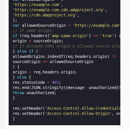
'https://example.com'
,
'https://example-com.cdn.ampproject.org'
,
'https://cdn.ampproject.org'
,
];
var
allowedSourceOrigin
=
'https://example.com'
;
/
// If same origin
if
(
req
.
headers
[
'amp-same-origin'
]
==
'true'
)
{
origin
=
sourceOrigin
;
// If allowed CORS origin & allowed source origin
}
else
if
(
allowedOrigins
.
indexOf
(
req
.
headers
.
origin
)
!=
-
1
&
sourceOrigin
==
allowedSourceOrigin
)
{
origin
=
req
.
headers
.
origin
;
}
else
{
res
.
statusCode
=
403
;
res
.
end
(
JSON
.
stringify
({
message
:
unauthorized
}));
throw
unauthorized
;
}
res
.
setHeader
(
'Access-Control-Allow-Credentials'
,
res
.
setHeader
(
'Access-Control-Allow-Origin'
,
origi
}