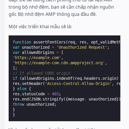
trong bộ nhớ đệm, bạn sẽ cần chấp nhận nguồn
gốc Bộ nhớ đệm AMP thông qua đầu đề.
Một việc triển khai mẫu sẽ là:
function
assertFontCors
(
req
,
res
,
opt_validMethods
var
unauthorized
=
'Unauthorized Request'
;
var
allowedOrigins
=
[
'https://example.com'
,
'https://example-com.cdn.ampproject.org'
,
];
// If allowed CORS origin
if
(
allowedOrigins
.
indexOf
(
req
.
headers
.
origin
)
!=
res
.
setHeader
(
'Access-Control-Allow-Origin'
,
req
.
h
}
else
{
res
.
statusCode
=
403
;
res
.
end
(
JSON
.
stringify
({
message
:
unauthorized
}));
throw
unauthorized
;
}
}