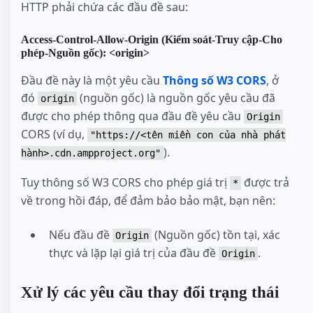
HTTP phải chứa các đầu đề sau:
Access-Control-Allow-Origin (Kiểm soát-Truy cập-Cho
phép-Nguồn gốc): <origin>
Đầu đề này là một yêu cầu
Thông số W3 CORS
, ở
đó
(nguồn gốc) là nguồn gốc yêu cầu đã
origin
được cho phép thông qua đầu đề yêu cầu
Origin
CORS (ví dụ,
"https://<tên miền con của nhà phát
).
hành>.cdn.ampproject.org"
Tuy thông số W3 CORS cho phép giá trị
được trả
*
về trong hồi đáp, để đảm bảo bảo mật, bạn nên:
Nếu đầu đề
(Nguồn gốc) tồn tại, xác
Origin
thực và lặp lại giá trị của đầu đề
.
Origin
Xử lý các yêu cầu thay đổi trạng thái