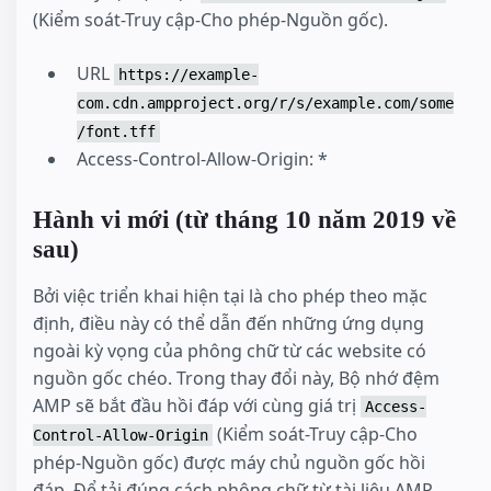
(Kiểm soát-Truy cập-Cho phép-Nguồn gốc).
URL
https://example-
com.cdn.ampproject.org/r/s/example.com/some
/font.tff
Access-Control-Allow-Origin: *
Hành vi mới (từ tháng 10 năm 2019 về
sau)
Bởi việc triển khai hiện tại là cho phép theo mặc
định, điều này có thể dẫn đến những ứng dụng
ngoài kỳ vọng của phông chữ từ các website có
nguồn gốc chéo. Trong thay đổi này, Bộ nhớ đệm
AMP sẽ bắt đầu hồi đáp với cùng giá trị
Access-
(Kiểm soát-Truy cập-Cho
Control-Allow-Origin
phép-Nguồn gốc) được máy chủ nguồn gốc hồi
đáp. Để tải đúng cách phông chữ từ tài liệu AMP