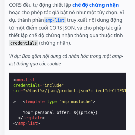
CORS đều tự động thiết lập
chế độ chứng nhận
hoặc cho phép tác giả bật nó như một tùy chọn. Ví
dụ, thành phần
truy xuất nội dung động
amp-list
từ một điểm cuối CORS JSON, và cho phép tác giả
thiết lập chế độ chứng nhận thông qua thuộc tính
(chứng nhận).
credentials
Ví dụ: Bao gồm nội dung cá nhân hóa trong một amp-
list thông qua các cookie
<
amp-list
credentials
=
"include"
src
=
"<%host%>/json/product.json?clientId=CLIENT_ID
>
<
template
type
=
"amp-mustache"
>
    Your personal offer: ${{price}}

</
template
>
</
amp-list
>