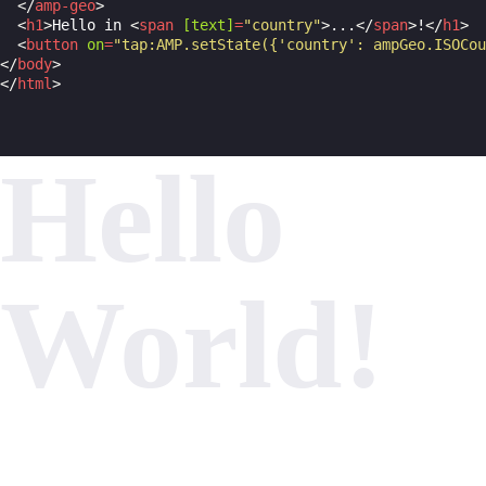
</
amp-geo
>
<
h1
>
Hello in 
<
span
[text]
=
"country"
>
...
</
span
>
!
</
h1
>
<
button
on
=
"tap:AMP.setState({'country': ampGeo.ISOCou
</
body
>
</
html
>
Hello
World!