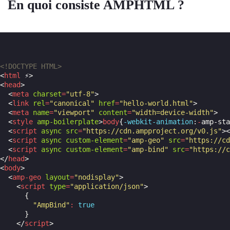
En quoi consiste AMPHTML ?
<!DOCTYPE HTML>
<
html
⚡
>
<
head
>
<
meta
charset
=
"utf-8"
>
<
link
rel
=
"canonical"
href
=
"hello-world.html"
>
<
meta
name
=
"viewport"
content
=
"width=device-width"
>
<
style
amp-boilerplate
>
body
{
-webkit-
animation
:
-
amp-sta
<
script
async
src
=
"https://cdn.ampproject.org/v0.js"
><
<
script
async
custom-element
=
"amp-geo"
src
=
"https://cd
<
script
async
custom-element
=
"amp-bind"
src
=
"https://c
</
head
>
<
body
>
<
amp-geo
layout
=
"nodisplay"
>
<
script
type
=
"application/json"
>
{
"AmpBind"
:
true
}
</
script
>