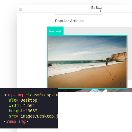
<
amp-img
class
=
"resp-img"
alt
=
"Desktop"
width
=
"550"
height
=
"368"
src
=
"images/Desktop.jpeg"
>
</
amp-img
>