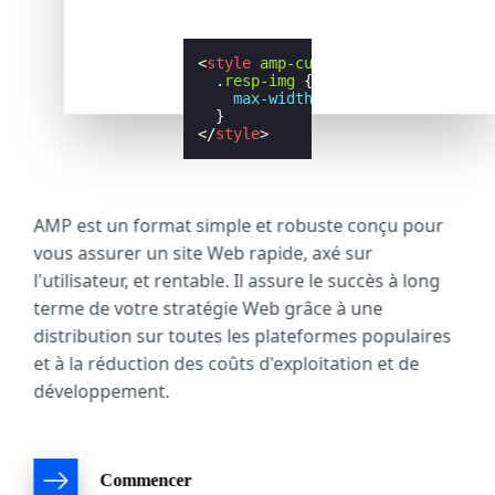
<
style
amp-custom
>
.
resp-img
{
max-width
:
700
px
;
}
</
style
>
AMP est un format simple et robuste conçu pour
vous assurer un site Web rapide, axé sur
l'utilisateur, et rentable. Il assure le succès à long
terme de votre stratégie Web grâce à une
distribution sur toutes les plateformes populaires
et à la réduction des coûts d'exploitation et de
développement.
Commencer