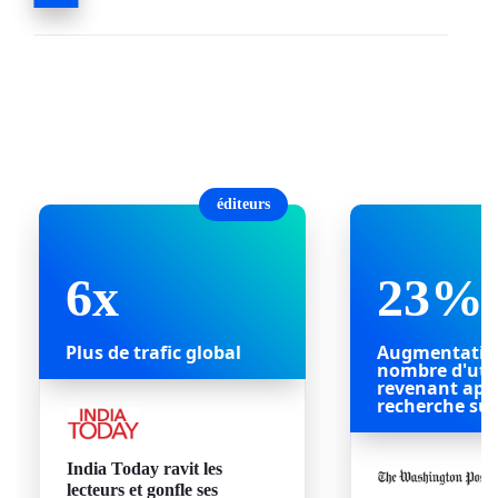
éditeurs
6x
23%
Plus de trafic global
Augmentatio
nombre d'util
revenant apr
recherche su
India Today ravit les
lecteurs et gonfle ses