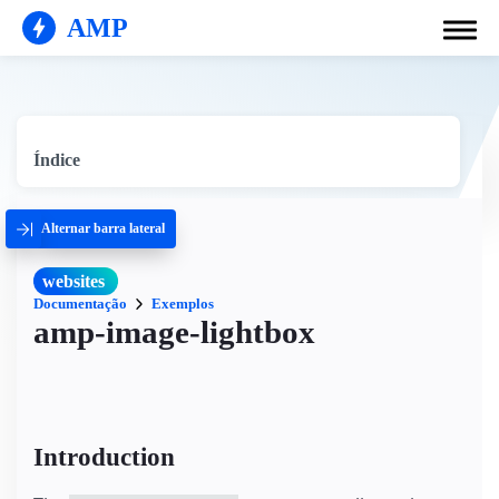
AMP
Índice
Alternar barra lateral
websites
Documentação
Exemplos
amp-image-lightbox
Introduction