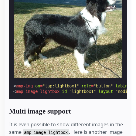
<
amp-img
on
=
"tap:lightbox1"
role
=
"button"
tabindex
<
amp-image-lightbox
id
=
"lightbox1"
layout
=
"nodispl
Multi image support
It is even possible to show different images in the
same
. Here is another image
amp-image-lightbox