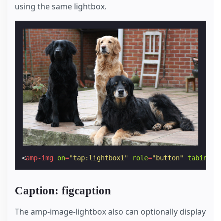
using the same lightbox.
<
amp-img
on
=
"tap:lightbox1"
role
=
"button"
tabindex
Caption: figcaption
The amp-image-lightbox also can optionally display