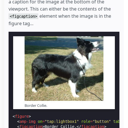
a caption for the image at the bottom of the
viewport. This can either be the contents of the
element when the image is in the
<figcaption>
figure tag...
Border Collie.
<
figure
>
<
amp-img
on
=
"tap:lightbox1"
role
=
"button"
tabind
<
figcaption
>
Border Collie.
</
figcaption
>