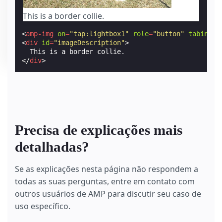
This is a border collie.
<
amp-img
on
=
"tap:lightbox1"
role
=
"button"
tabindex
<
div
id
=
"imageDescription"
>
</
div
>
Precisa de explicações mais
detalhadas?
Se as explicações nesta página não respondem a
todas as suas perguntas, entre em contato com
outros usuários de AMP para discutir seu caso de
uso específico.