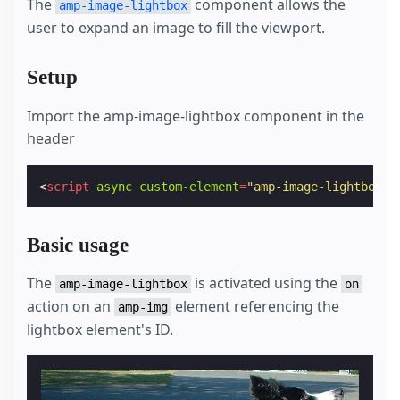
The
component allows the
amp-image-lightbox
user to expand an image to fill the viewport.
Setup
Import the amp-image-lightbox component in the
header
<
script
async
custom-element
=
"amp-image-lightbox"
Basic usage
The
is activated using the
amp-image-lightbox
on
action on an
element referencing the
amp-img
lightbox element's ID.