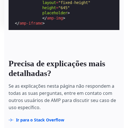
layout
=
"fixed-height"
height
=
"645"
placeholder
>
</
amp-img
>
</
amp-iframe
>
Precisa de explicações mais
detalhadas?
Se as explicações nesta página não respondem a
todas as suas perguntas, entre em contato com
outros usuários de AMP para discutir seu caso de
uso específico.
Ir para o Stack Overflow