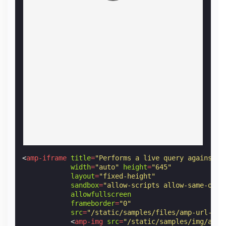
<
amp-iframe
title
=
"Performs a live query against t
width
=
"auto"
height
=
"645"
layout
=
"fixed-height"
sandbox
=
"allow-scripts allow-same-orig
allowfullscreen
frameborder
=
"0"
src
=
"/static/samples/files/amp-url-api
<
amp-img
src
=
"/static/samples/img/amp-