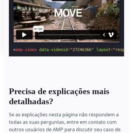
<
amp-vimeo
data-videoid
=
"27246366"
layout
=
"respons
Precisa de explicações mais
detalhadas?
Se as explicações nesta página não respondem a
todas as suas perguntas, entre em contato com
outros usuários de AMP para discutir seu caso de