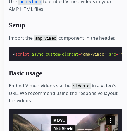
Use
to embed Vimeo videos in your
amp-vimeo
AMP HTML files.
Setup
Import the
component in the header.
amp-vimeo
<
script
async
custom-element
=
"amp-vimeo"
src
=
"http
Basic usage
Embed Vimeo videos via the
in a video's
videoid
URL. We recommend using the responsive layout
for videos.