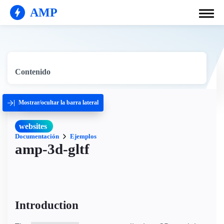
AMP
Contenido
Mostrar/ocultar la barra lateral
websites
Documentación
Ejemplos
amp-3d-gltf
Introduction