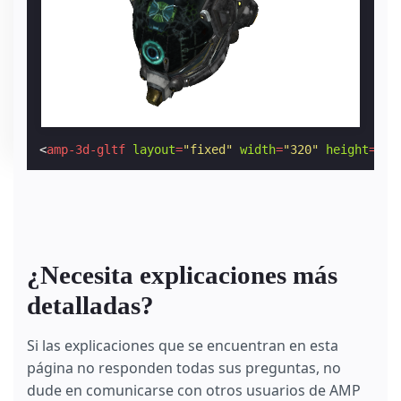
<
amp-3d-gltf
layout
=
"fixed"
width
=
"320"
height
=
"24
¿Necesita explicaciones más
detalladas?
Si las explicaciones que se encuentran en esta
página no responden todas sus preguntas, no
dude en comunicarse con otros usuarios de AMP