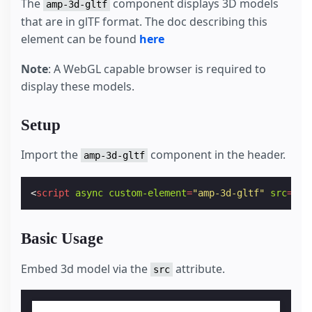
The
component displays 3D models
amp-3d-gltf
that are in glTF format. The doc describing this
element can be found
here
Note
: A WebGL capable browser is required to
display these models.
Setup
Import the
component in the header.
amp-3d-gltf
<
script
async
custom-element
=
"amp-3d-gltf"
src
=
"ht
Basic Usage
Embed 3d model via the
attribute.
src