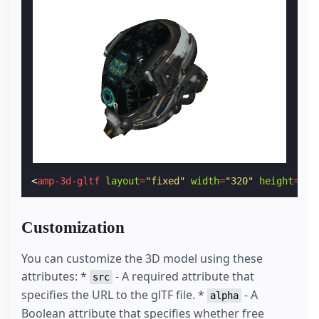
<
amp-3d-gltf
layout
=
"fixed"
width
=
"320"
height
=
"24
Customization
You can customize the 3D model using these
attributes: *
- A required attribute that
src
specifies the URL to the glTF file. *
- A
alpha
Boolean attribute that specifies whether free