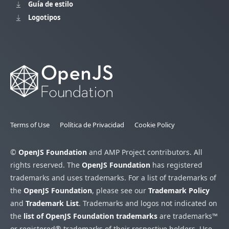
Guía de estilo
Logotipos
Terms of Use
Política de Privacidad
Cookie Policy
©
OpenJS Foundation
and AMP Project contributors. All
rights reserved. The
OpenJS Foundation
has registered
trademarks and uses trademarks. For a list of trademarks of
the
OpenJS Foundation
, please see our
Trademark Policy
and
Trademark List
. Trademarks and logos not indicated on
the
list of OpenJS Foundation trademarks
are trademarks™
or registered® trademarks of their respective holders. Use