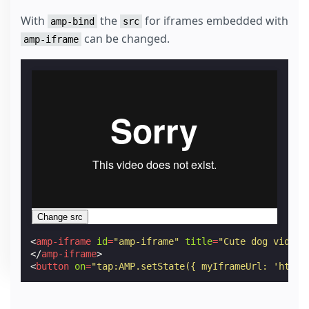
With
the
for iframes embedded with
amp-bind
src
can be changed.
amp-iframe
Change src
<
amp-iframe
id
=
"amp-iframe"
title
=
"Cute dog video"
</
amp-iframe
>
<
button
on
=
"tap:AMP.setState({ myIframeUrl: 'https