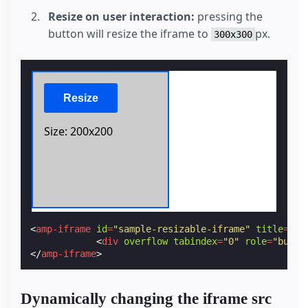
Resize on user interaction:
pressing the
button will resize the iframe to
px.
300x300
<
amp-iframe
id
=
"sample-resizable-iframe"
title
=
"Re
<
div
overflow
tabindex
=
"0"
role
=
"butto
</
amp-iframe
>
Dynamically changing the iframe src