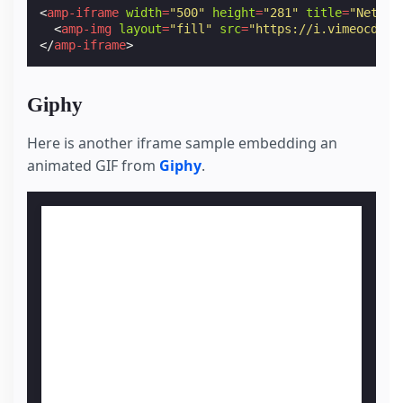
<
amp-iframe
width
=
"500"
height
=
"281"
title
=
"Netfli
<
amp-img
layout
=
"fill"
src
=
"https://i.vimeocdn.c
</
amp-iframe
>
Giphy
Here is another iframe sample embedding an
animated GIF from
Giphy
.