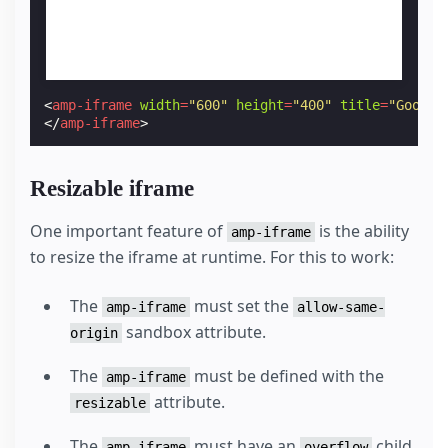
<
amp-iframe
width
=
"600"
height
=
"400"
title
=
"Google
</
amp-iframe
>
Resizable iframe
One important feature of
is the ability
amp-iframe
to resize the iframe at runtime. For this to work:
The
must set the
amp-iframe
allow-same-
sandbox attribute.
origin
The
must be defined with the
amp-iframe
attribute.
resizable
The
must have an
child
amp-iframe
overflow