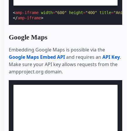
<
amp-iframe
width
=
"600"
height
=
"400"
title
=
"Animat
</
amp-iframe
>
Google Maps
Embedding Google Maps is possible via the
Google Maps Embed API
and requires an
API Key
.
Make sure your API key allows requests from the
ampproject.org domain.