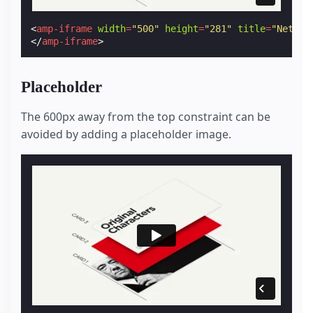
<
amp-iframe
width
=
"500"
height
=
"281"
title
=
"Netfli
</
amp-iframe
>
Placeholder
The 600px away from the top constraint can be
avoided by adding a placeholder image.