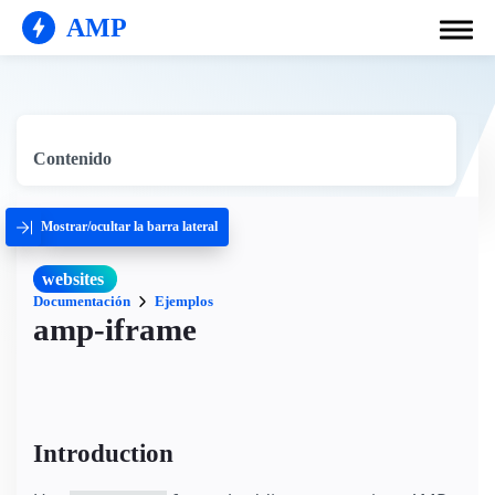
AMP
Contenido
Mostrar/ocultar la barra lateral
websites
Documentación
Ejemplos
amp-iframe
Introduction