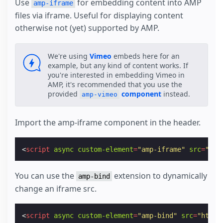
Use
for embedding content into AMP
amp-iframe
files via iframe. Useful for displaying content
otherwise not (yet) supported by AMP.
We're using
Vimeo
embeds here for an
example, but any kind of content works. If
you're interested in embedding Vimeo in
AMP, it's recommended that you use the
provided
component
instead.
amp-vimeo
Import the amp-iframe component in the header.
<
script
async
custom-element
=
"amp-iframe"
src
=
"htt
You can use the
extension to dynamically
amp-bind
change an iframe src.
<
script
async
custom-element
=
"amp-bind"
src
=
"https