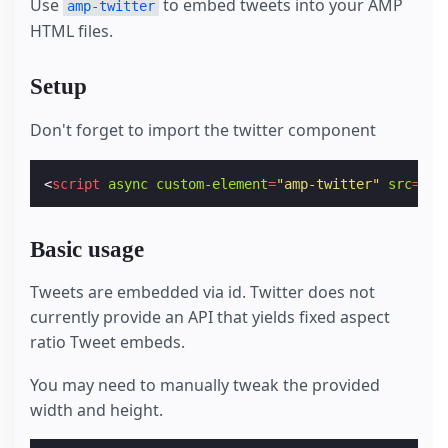
Use
to embed tweets into your AMP
amp-twitter
HTML files.
Setup
Don't forget to import the twitter component
<
script
async
custom-element
=
"amp-twitter"
src
=
"ht
Basic usage
Tweets are embedded via id. Twitter does not
currently provide an API that yields fixed aspect
ratio Tweet embeds.
You may need to manually tweak the provided
width and height.