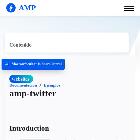
AMP
Contenido
Mostrar/ocultar la barra lateral
websites
Documentación
Ejemplos
amp-twitter
Introduction