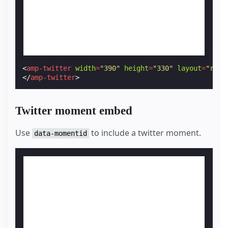
<
amp-twitter
width
=
"390"
height
=
"330"
layout
=
"resp
</
amp-twitter
>
Twitter moment embed
Use
to include a twitter moment.
data-momentid