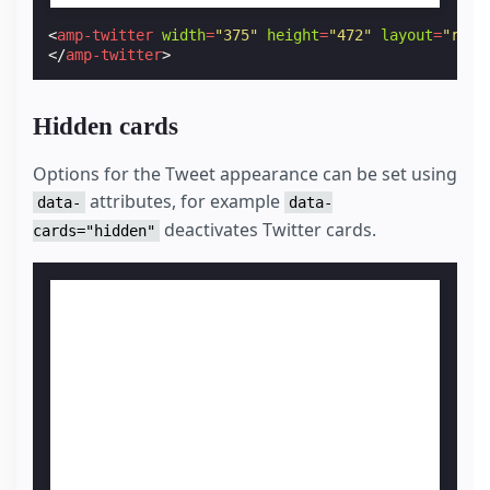
<
amp-twitter
width
=
"375"
height
=
"472"
layout
=
"resp
</
amp-twitter
>
Hidden cards
Options for the Tweet appearance can be set using
attributes, for example
data-
data-
deactivates Twitter cards.
cards="hidden"