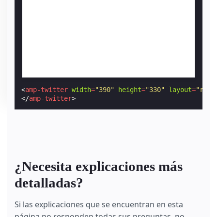
<
amp-twitter
width
=
"390"
height
=
"330"
layout
=
"resp
</
amp-twitter
>
¿Necesita explicaciones más
detalladas?
Si las explicaciones que se encuentran en esta
página no responden todas sus preguntas, no