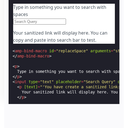
Type in something you want to search with
spaces
Your sanitized link will display here. You can
copy and paste into search bar to test.
<
amp-bind-macro
id
=
"replaceSpace"
arguments
=
"str"
</
amp-bind-macro
>
<
p
>
</
p
>
<
input
type
=
"text"
placeholder
=
"Search Query"
on
=
"
<
p
[text]
=
"'You have create a sanitized link: ht
    Your sanitized link will display here. You can 
</
p
>