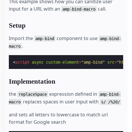
This example shows how you can sanitize user
input for a URL with an
call.
amp-bind-macro
Setup
Import the
component to use
amp-bind
amp-bind-
.
macro
<
script
async
custom-element
=
"amp-bind"
src
=
"https
Implementation
the
expression defined in
replaceSpace
amp-bind-
replaces spaces in user input with
macro
s/ /%20/
and sets all letters to lowercase to match url
format for Google search