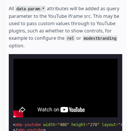
All
attributes will be added as query
data-param-*
parameter to the YouTube iframe src. This may be
used to pass custom values through to YouTube
plugins, such as whether to show controls, for
example to configure the
or
rel
modestbranding
option.
<
amp-youtube
width
=
"480"
height
=
"270"
layout
=
"resp
</
amp-youtube
>