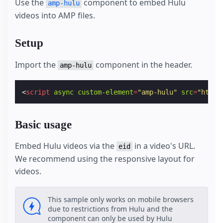
Use the
component to embed Hulu
amp-hulu
videos into AMP files.
Setup
Import the
component in the header.
amp-hulu
<
script
async
custom-element
=
"amp-hulu"
src
=
"https
Basic usage
Embed Hulu videos via the
in a video's URL.
eid
We recommend using the responsive layout for
videos.
This sample only works on mobile browsers
due to restrictions from Hulu and the
component can only be used by Hulu