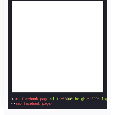
<
amp-facebook-page
width
=
"300"
height
=
"300"
layout
</
amp-facebook-page
>