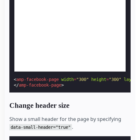
<
amp-facebook-page
width
=
"300"
height
=
"300"
layout
</
amp-facebook-page
>
Change header size
Show a small header for the page by specifying
.
data-small-header="true"