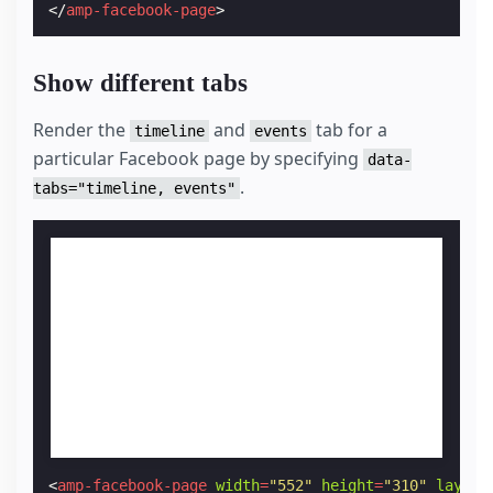
</
amp-facebook-page
>
Show different tabs
Render the
and
tab for a
timeline
events
particular Facebook page by specifying
data-
.
tabs="timeline, events"
<
amp-facebook-page
width
=
"552"
height
=
"310"
layout