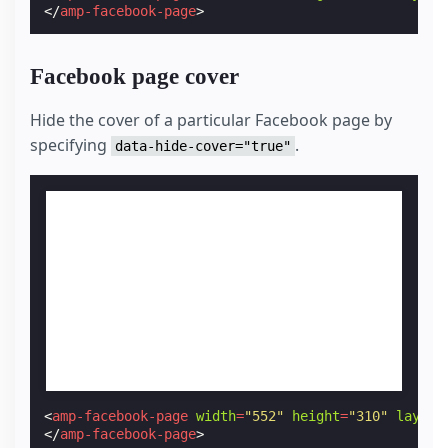
</
amp-facebook-page
>
Facebook page cover
Hide the cover of a particular Facebook page by
specifying
.
data-hide-cover="true"
<
amp-facebook-page
width
=
"552"
height
=
"310"
layout
</
amp-facebook-page
>