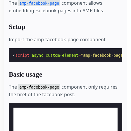
The
component allows
amp-facebook-page
embedding Facebook pages into AMP files.
Setup
Import the amp-facebook-page component
<
script
async
custom-element
=
"amp-facebook-page"
s
Basic usage
The
component only requires
amp-facebook-page
the href of the facebook post.