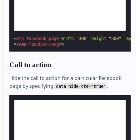
<
amp-facebook-page
width
=
"300"
height
=
"300"
layout
</
amp-facebook-page
>
Call to action
Hide the call to action for a particular Facebook
page by specifying
.
data-hide-cta="true"