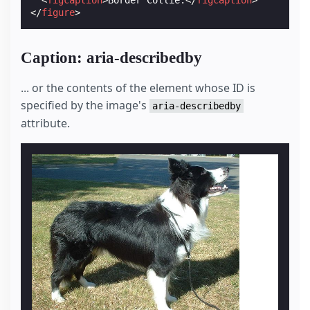
<
figcaption
>
Border Collie.
</
figcaption
>
</
figure
>
Caption: aria-describedby
... or the contents of the element whose ID is
specified by the image's
aria-describedby
attribute.