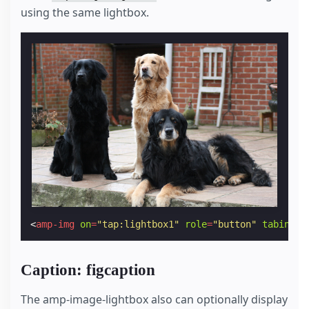
using the same lightbox.
<
amp-img
on
=
"tap:lightbox1"
role
=
"button"
tabindex
Caption: figcaption
The amp-image-lightbox also can optionally display