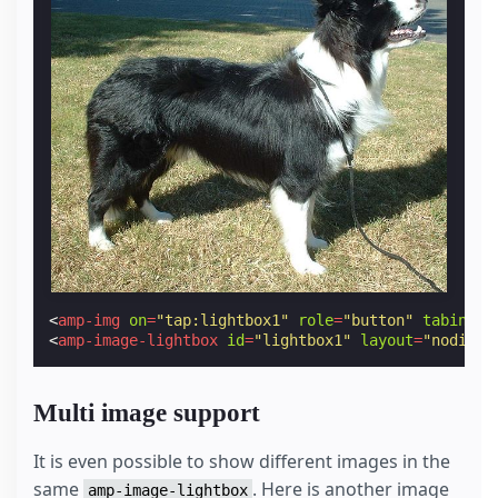
<
amp-img
on
=
"tap:lightbox1"
role
=
"button"
tabindex
<
amp-image-lightbox
id
=
"lightbox1"
layout
=
"nodispl
Multi image support
It is even possible to show different images in the
same
. Here is another image
amp-image-lightbox