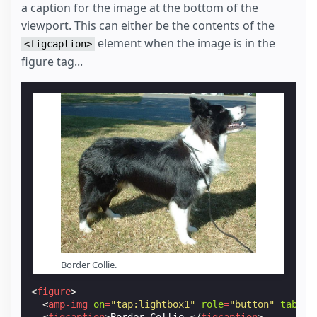
a caption for the image at the bottom of the
viewport. This can either be the contents of the
element when the image is in the
<figcaption>
figure tag...
Border Collie.
<
figure
>
<
amp-img
on
=
"tap:lightbox1"
role
=
"button"
tabind