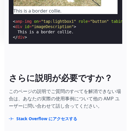
This is a border collie.
<
amp-img
on
=
"tap:lightbox1"
role
=
"button"
tabindex
<
div
id
=
"imageDescription"
>
</
div
>
さらに説明が必要ですか？
このページの説明でご質問のすべてを解消できない場
合は、あなたの実際の使用事例について他の AMP ユ
ーザーに問い合わせて話し合ってください。
Stack Overflow にアクセスする