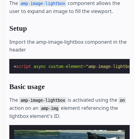
The
component allows the
amp-image-lightbox
user to expand an image to fill the viewport.
Setup
Import the amp-image-lightbox component in the
header
<
script
async
custom-element
=
"amp-image-lightbox"
Basic usage
The
is activated using the
amp-image-lightbox
on
action on an
element referencing the
amp-img
lightbox element's ID.