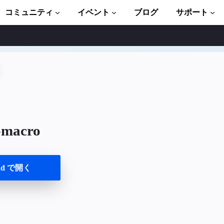
コミュニティ
イベント
ブログ
サポート
ュートリアル
い始める
ント
ブラリ一式
-macro
troduction to AMP
P 学習コース
und で開く
ト
ます
ましょう