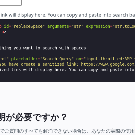
link will display here. You can copy and paste into search bar
o
id
=
"replaceSpace"
arguments
=
"str"
expression
=
"str.toLo
ro
>
ext"
placeholder
=
"Search Query"
on
=
"input-throttled:AMP.
You have create a sanitized link: https://www.google.com
ized link will display here. You can copy and paste into 
明が必要ですか？
でご質問のすべてを解消できない場合は、あなたの実際の使用事