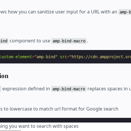
ws how you can sanitize user input for a URL with an
amp-
component to use
.
bind
amp-bind-macro
custom-element
=
"amp-bind"
src
=
"https://cdn.ampproject.or
ion
expression defined in
replaces spaces in 
amp-bind-macro
ers to lowercase to match url format for Google search
ing you want to search with spaces