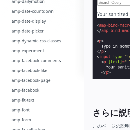
amp-dailymotion
amp-date-countdown
Your sanitized 
amp-date-display
<
amp-bind-macr
</
amp-bind-mac
amp-date-picker
amp-dynamic-css-classes
<
p
>
amp-experiment
</
p
>
<
input
type
=
"t
amp-facebook-comments
<
p
[text]
=
"'
    Your sanit
amp-facebook-like
</
p
>
amp-facebook-page
amp-facebook
amp-fit-text
amp-font
さらに説
amp-form
このページの説明
amp-fx-collection