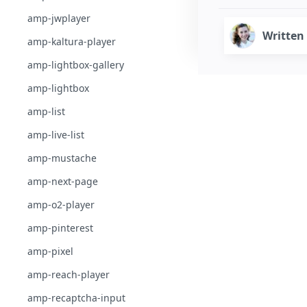
amp-jwplayer
Written
amp-kaltura-player
amp-lightbox-gallery
amp-lightbox
amp-list
amp-live-list
amp-mustache
amp-next-page
amp-o2-player
amp-pinterest
amp-pixel
amp-reach-player
amp-recaptcha-input