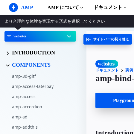
AMP
AMP について
ドキュメント
より合理的な体験を実現する形式を選択してください
AMP ウェブサイト
完璧なウェブ体験をもたらします
websites
サイドバーの切り替え
ガイドとチ
Web Stories
AMP を使
誰もが気軽に楽しめるストーリー
INTRODUCTION
コンポーネ
AMP 広告
AMP ライ
超高速なウェブ広告
websites
COMPONENTS
ドキュメント
実例
実例
AMP メール
amp-3d-gltf
amp-bind
Hands-on in
次世代型メール
amp-access-laterpay
コース
無料の AM
amp-access
Playgro
amp-accordion
テンプレー
すぐに使え
amp-ad
ツール
amp-addthis
構築を始め
Introduction