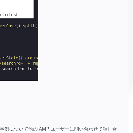
 to test.
werCase().split(' ').join('%20')"
>
setState({ argumentString: event.value })"
>
/search?q=' + replaceSpace(argumentString)"
>
search bar to test.

例について他の AMP ユーザーに問い合わせて話し合