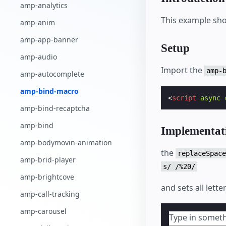
amp-analytics
This example sho
amp-anim
amp-app-banner
Setup
amp-audio
Import the
amp-
amp-autocomplete
amp-bind-macro
<
script
async
amp-bind-recaptcha
amp-bind
Implementat
amp-bodymovin-animation
the
replaceSpace
amp-brid-player
s/ /%20/
amp-brightcove
and sets all lett
amp-call-tracking
amp-carousel
Type in someth