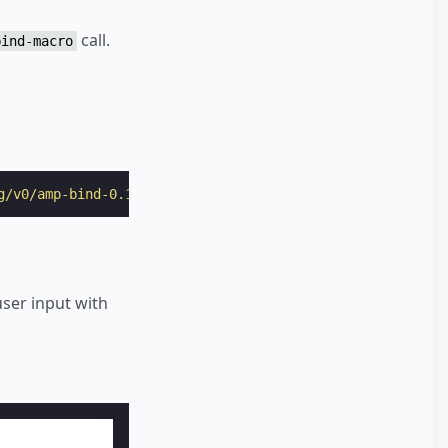
call.
bind-macro
g/v0/amp-bind-0.1.js"
></
script
>
user input with