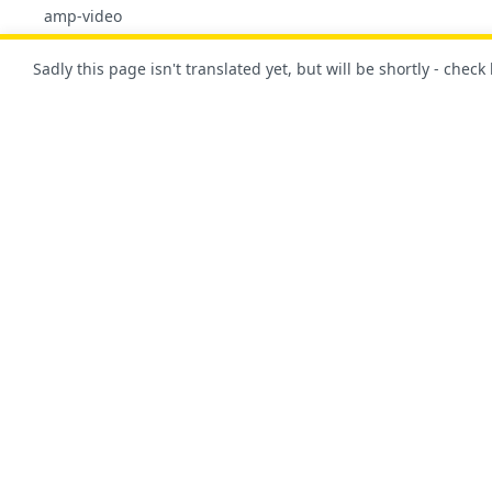
amp-video
amp-vimeo
Sadly this page isn't translated yet, but will be shortly - check
amp-vine
amp-web-push
amp-youtube
GUIDES
もちろん、このサイトはAMPで作成されています！
ADVERTISING-
ANALYTICS
Eコマース
INTERACTIVITY-
概要
ドキュメン
DYNAMIC-CONTENT
AMP フレームワーク
スタート
MULTIMEDIA-
ANIMATIONS
使用事例
ガイドと