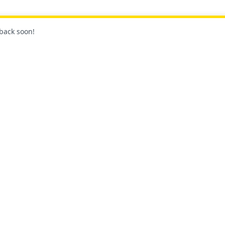
 back soon!
最新情報をチ
ト
コミュニティ
ガイド
プラットフォームとベンダー
チュートリアル
貢献