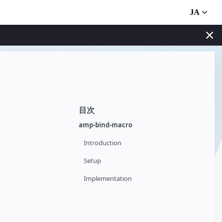
JA
目次
amp-bind-macro
Introduction
Setup
Implementation