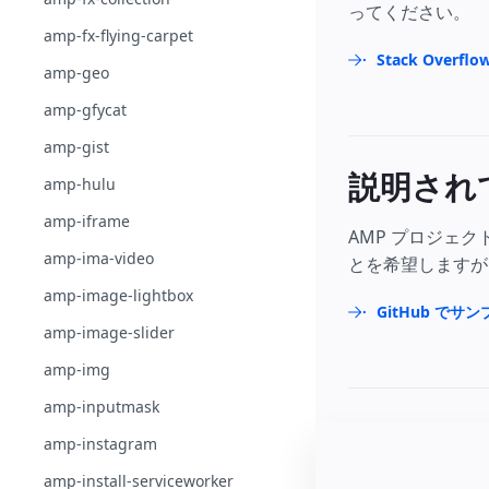
ってください。
amp-fx-flying-carpet
Stack Over
amp-geo
amp-gfycat
amp-gist
説明され
amp-hulu
amp-iframe
AMP プロジェ
amp-ima-video
とを希望しますが
amp-image-lightbox
GitHub でサ
amp-image-slider
amp-img
amp-inputmask
amp-instagram
amp-install-serviceworker