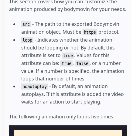
This section covers how you can customize the
animation produced by bodymovin for your needs.
- The path to the exported Bodymovin
src
animation object. Must be
protocol.
https
- Indicates whether the animation
loop
should be looping or not. By default, this
attribute is set to
. Values for this
true
attribute can be:
,
, or a number
true
false
value. If a number is specified, the animation
loops that number of times.
- By default, an animation
noautoplay
autoplays. If this attribute is added the video
waits for an action to start playing.
The following animation only loops five times.