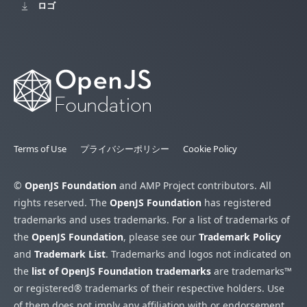
ロゴ
Terms of Use
プライバシーポリシー
Cookie Policy
©
OpenJS Foundation
and AMP Project contributors. All
rights reserved. The
OpenJS Foundation
has registered
trademarks and uses trademarks. For a list of trademarks of
the
OpenJS Foundation
, please see our
Trademark Policy
and
Trademark List
. Trademarks and logos not indicated on
the
list of OpenJS Foundation trademarks
are trademarks™
or registered® trademarks of their respective holders. Use
of them does not imply any affiliation with or endorsement