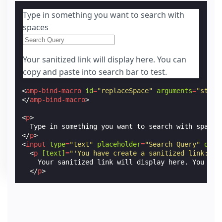
Type in something you want to search with
spaces
Your sanitized link will display here. You can
copy and paste into search bar to test.
<
amp-bind-macro
id
=
"replaceSpace"
arguments
=
"str"
</
amp-bind-macro
>
<
p
>
</
p
>
<
input
type
=
"text"
placeholder
=
"Search Query"
on
=
"
<
p
[text]
=
"'You have create a sanitized link: ht
    Your sanitized link will display here. You can 
</
p
>