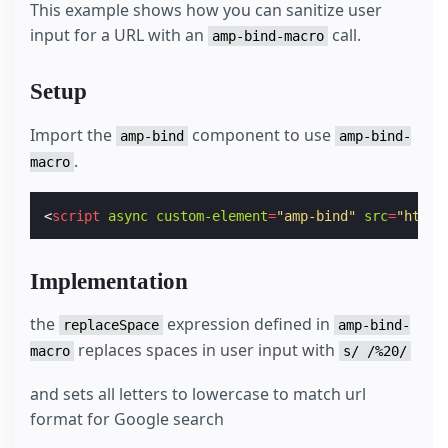
This example shows how you can sanitize user
input for a URL with an
call.
amp-bind-macro
Setup
Import the
component to use
amp-bind
amp-bind-
.
macro
<
script
async
custom-element
=
"amp-bind"
src
=
"https
Implementation
the
expression defined in
replaceSpace
amp-bind-
replaces spaces in user input with
macro
s/ /%20/
and sets all letters to lowercase to match url
format for Google search