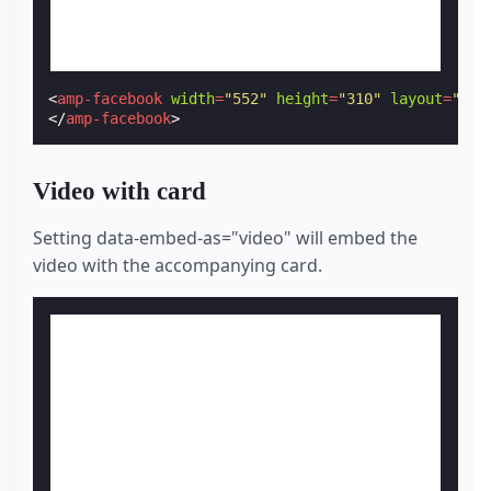
<
amp-facebook
width
=
"552"
height
=
"310"
layout
=
"res
</
amp-facebook
>
Video with card
Setting data-embed-as="video" will embed the
video with the accompanying card.