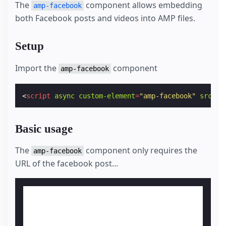
The
component allows embedding
amp-facebook
both Facebook posts and videos into AMP files.
Setup
Import the
component
amp-facebook
<
script
async
custom-element
=
"amp-facebook"
src
=
"h
Basic usage
The
component only requires the
amp-facebook
URL of the facebook post...