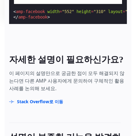
<
amp-facebook
width
=
"552"
height
=
"310"
layout
=
"res
</
amp-facebook
>
자세한 설명이 필요하신가요?
이 페이지의 설명만으로 궁금한 점이 모두 해결되지 않
는다면 다른 AMP 사용자에게 문의하여 구체적인 활용
사례를 논의해 보세요.
Stack Overflow로 이동