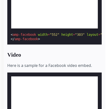
<
amp-facebook
width
=
"552"
height
=
"303"
layout
=
"res
</
amp-facebook
>
Video
Here is a sample for a Facebook video embed.