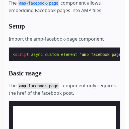
The
component allows
amp-facebook-page
embedding Facebook pages into AMP files.
Setup
Import the amp-facebook-page component
<
script
async
custom-element
=
"amp-facebook-page"
s
Basic usage
The
component only requires
amp-facebook-page
the href of the facebook post.