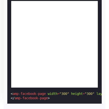
<
amp-facebook-page
width
=
"300"
height
=
"300"
layout
</
amp-facebook-page
>