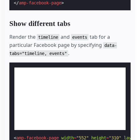
</
amp-facebook-page
>
Show different tabs
Render the
and
tab for a
timeline
events
particular Facebook page by specifying
data-
.
tabs="timeline, events"
<
amp-facebook-page
width
=
"552"
height
=
"310"
layout