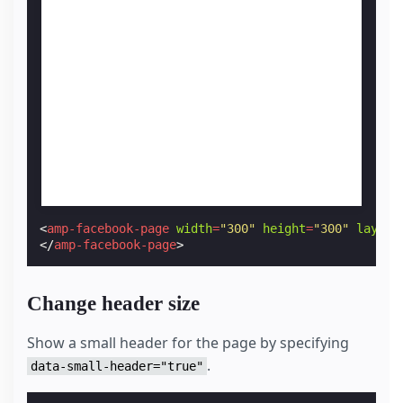
<
amp-facebook-page
width
=
"300"
height
=
"300"
layout
</
amp-facebook-page
>
Change header size
Show a small header for the page by specifying
.
data-small-header="true"