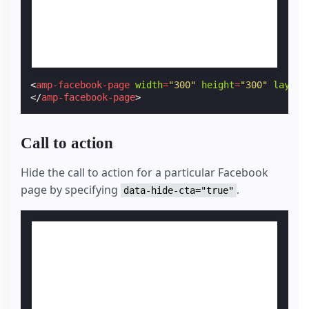
<
amp-facebook-page
width
=
"300"
height
=
"300"
layout
</
amp-facebook-page
>
Call to action
Hide the call to action for a particular Facebook
page by specifying
.
data-hide-cta="true"