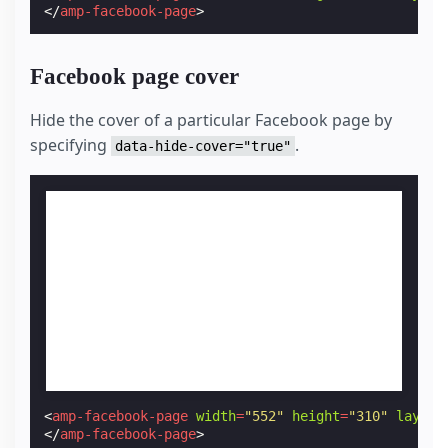
</
amp-facebook-page
>
Facebook page cover
Hide the cover of a particular Facebook page by
specifying
.
data-hide-cover="true"
<
amp-facebook-page
width
=
"552"
height
=
"310"
layout
</
amp-facebook-page
>