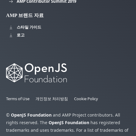
AMP Contributor Summit 2019
AMP 브랜드 자료
스타일 가이드
로고
Terms of Use
개인정보 처리방침
Cookie Policy
©
OpenJS Foundation
and AMP Project contributors. All
rights reserved. The
OpenJS Foundation
has registered
trademarks and uses trademarks. For a list of trademarks of