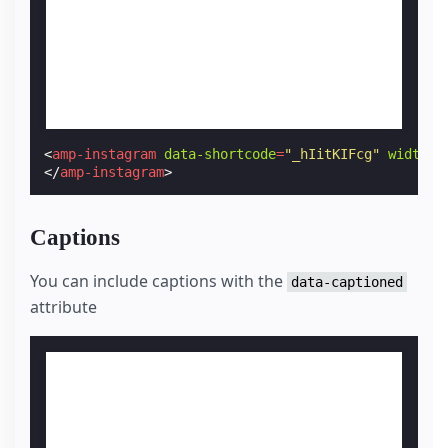
<
amp-instagram
data-shortcode
=
"_hIitKIFcg"
width
=
"
</
amp-instagram
>
Captions
You can include captions with the
data-captioned
attribute