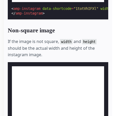
<
amp-instagram
data-shortcode
=
"1totVhIFXl"
width
=
"
</
amp-instagram
>
Non-square image
If the image is not square,
and
width
height
should be the actual width and height of the
instagram image.