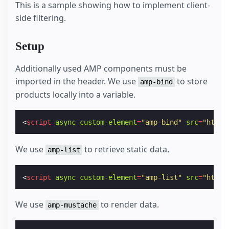
This is a sample showing how to implement client-
side filtering.
Setup
Additionally used AMP components must be
imported in the header. We use
to store
amp-bind
products locally into a variable.
<
script
async
custom-element
=
"amp-bind"
src
=
"https
We use
to retrieve static data.
amp-list
<
script
async
custom-element
=
"amp-list"
src
=
"https
We use
to render data.
amp-mustache