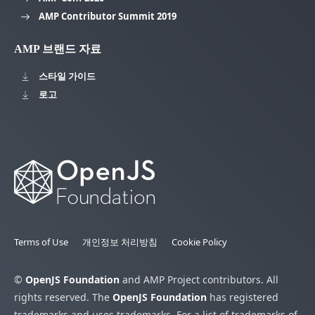
AMP Contributor Summit 2019
AMP 브랜드 자료
스타일 가이드
로고
Terms of Use
개인정보 처리방침
Cookie Policy
©
OpenJS Foundation
and AMP Project contributors. All
rights reserved. The
OpenJS Foundation
has registered
trademarks and uses trademarks. For a list of trademarks of