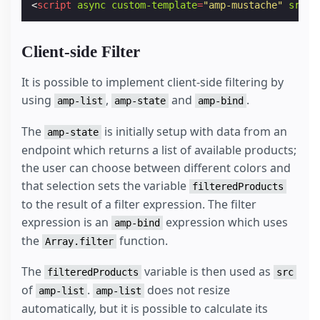
<
script
async
custom-template
=
"amp-mustache"
src
=
"
Client-side Filter
It is possible to implement client-side filtering by
using
,
and
.
amp-list
amp-state
amp-bind
The
is initially setup with data from an
amp-state
endpoint which returns a list of available products;
the user can choose between different colors and
that selection sets the variable
filteredProducts
to the result of a filter expression. The filter
expression is an
expression which uses
amp-bind
the
function.
Array.filter
The
variable is then used as
filteredProducts
src
of
.
does not resize
amp-list
amp-list
automatically, but it is possible to calculate its